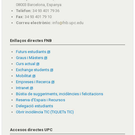
08003 Barcelona, Espanya
Telèfon:
34 93 401 79 36
Fax:
34 93 401 79 10
Correu electrònic:
info
fnb.upc.edu
Enllaços directes FNB
Futurs estudiants
Graus i Màsters
Curs actual
Exchange students
Mobilitat
Empreses i Recerca
Intranet
Bústia de suggeriments, incidències i felicitacions
Reserva d'Espais i Recursos
Delegació estudiants
Obrir incidència TIC (TIQUETs TIC)
Accesos directes UPC