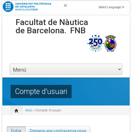
Select Language
▼
Facultat de Nàutica
de Barcelona.
FNB
Compte d'usuari
Inici
» Compte d'usuari
Entra
(pestanya activa)
Demana una contrasenya nova