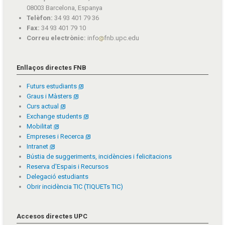
08003 Barcelona, Espanya
Telèfon:
34 93 401 79 36
Fax:
34 93 401 79 10
Correu electrònic:
info
fnb.upc.edu
Enllaços directes FNB
Futurs estudiants
Graus i Màsters
Curs actual
Exchange students
Mobilitat
Empreses i Recerca
Intranet
Bústia de suggeriments, incidències i felicitacions
Reserva d'Espais i Recursos
Delegació estudiants
Obrir incidència TIC (TIQUETs TIC)
Accesos directes UPC