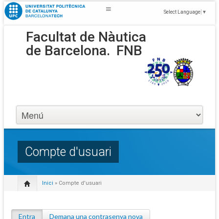
Select Language
▼
Facultat de Nàutica
de Barcelona.
FNB
Compte d'usuari
Inici
» Compte d'usuari
Entra
(pestanya activa)
Demana una contrasenya nova