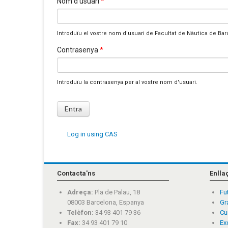
Nom d'usuari
*
Introduïu el vostre nom d'usuari de Facultat de Nàutica de Bar
Contrasenya
*
Introduïu la contrasenya per al vostre nom d'usuari.
Log in using CAS
Contacta'ns
Enlla
Adreça:
Pla de Palau, 18
Fu
08003 Barcelona, Espanya
Gr
Telèfon:
34 93 401 79 36
Cu
Fax:
34 93 401 79 10
Ex