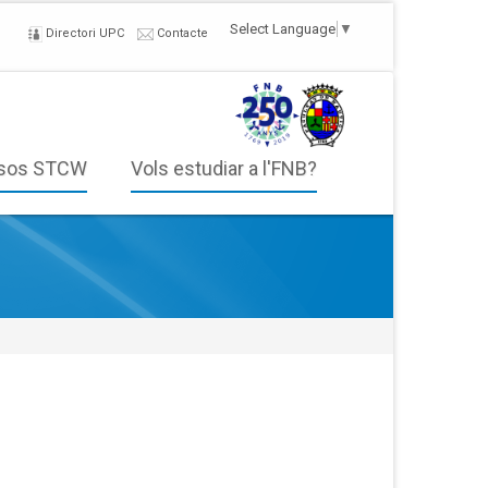
Select Language
▼
Directori UPC
Contacte
sos STCW
Vols estudiar a l'FNB?