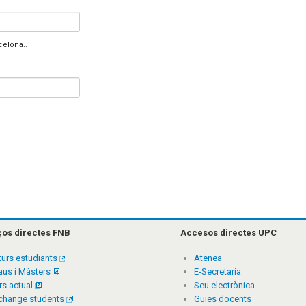
celona..
ços directes FNB
Accesos directes UPC
turs estudiants
Atenea
aus i Màsters
E-Secretaria
rs actual
Seu electrònica
change students
Guies docents