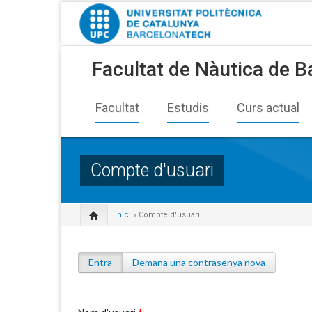
Facultat de Nàutica de B
Facultat
Estudis
Curs actual
Compte d'usuari
Inici
» Compte d'usuari
Entra
(pestanya activa)
Demana una contrasenya nova
Pestanyes primàries