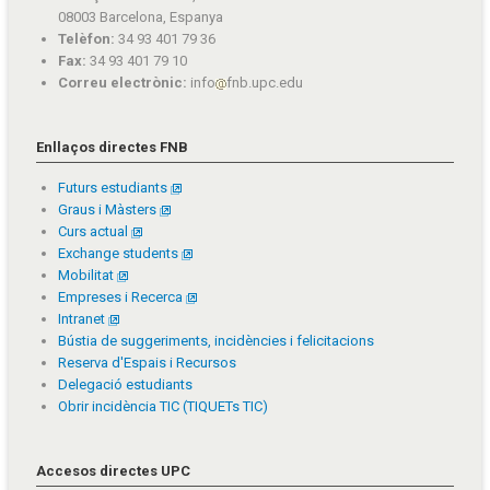
08003 Barcelona, Espanya
Telèfon:
34 93 401 79 36
Fax:
34 93 401 79 10
Correu electrònic:
info
fnb.upc.edu
Enllaços directes FNB
Futurs estudiants
Graus i Màsters
Curs actual
Exchange students
Mobilitat
Empreses i Recerca
Intranet
Bústia de suggeriments, incidències i felicitacions
Reserva d'Espais i Recursos
Delegació estudiants
Obrir incidència TIC (TIQUETs TIC)
Accesos directes UPC