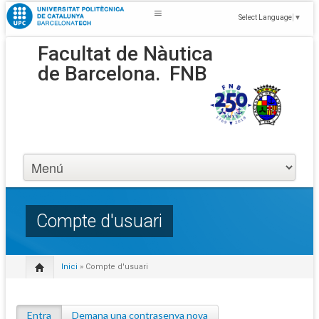
Select Language
▼
Facultat de Nàutica
de Barcelona.
FNB
Compte d'usuari
Inici
» Compte d'usuari
Entra
(pestanya activa)
Demana una contrasenya nova