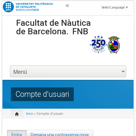
Select Language
▼
Facultat de Nàutica
de Barcelona.
FNB
Compte d'usuari
Inici
» Compte d'usuari
Entra
(pestanya activa)
Demana una contrasenya nova