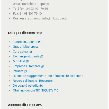
08003 Barcelona, Espanya
Telèfon:
34 93 401 79 36
Fax:
34 93 401 79 10
Correu electrònic:
info
fnb.upc.edu
Enllaços directes FNB
Futurs estudiants
Graus i Màsters
Curs actual
Exchange students
Mobilitat
Empreses i Recerca
Intranet
Bústia de suggeriments, incidències i felicitacions
Reserva d'Espais i Recursos
Delegació estudiants
Obrir incidència TIC (TIQUETs TIC)
Accesos directes UPC