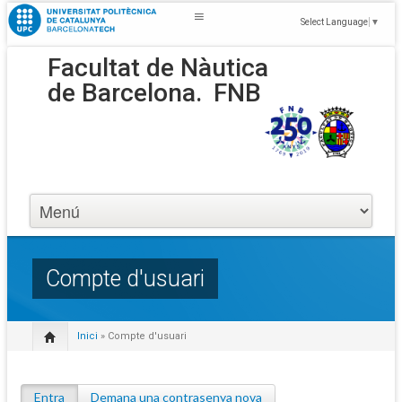
Select Language
▼
Facultat de Nàutica
de Barcelona.
FNB
Compte d'usuari
Inici
» Compte d'usuari
Entra
(pestanya activa)
Demana una contrasenya nova