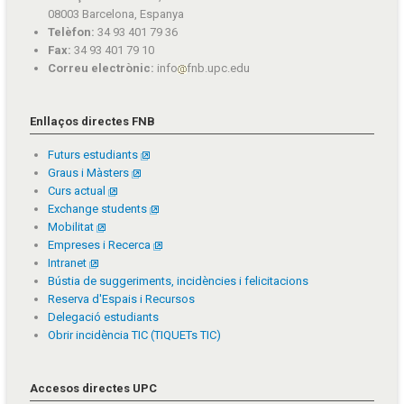
08003 Barcelona, Espanya
Telèfon:
34 93 401 79 36
Fax:
34 93 401 79 10
Correu electrònic:
info
fnb.upc.edu
Enllaços directes FNB
Futurs estudiants
Graus i Màsters
Curs actual
Exchange students
Mobilitat
Empreses i Recerca
Intranet
Bústia de suggeriments, incidències i felicitacions
Reserva d'Espais i Recursos
Delegació estudiants
Obrir incidència TIC (TIQUETs TIC)
Accesos directes UPC