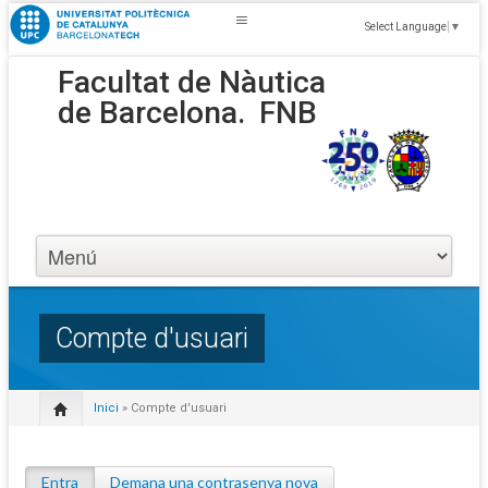
Select Language
▼
Facultat de Nàutica
de Barcelona.
FNB
Compte d'usuari
Inici
» Compte d'usuari
Entra
(pestanya activa)
Demana una contrasenya nova