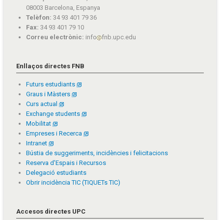
08003 Barcelona, Espanya
Telèfon:
34 93 401 79 36
Fax:
34 93 401 79 10
Correu electrònic:
info
fnb.upc.edu
Enllaços directes FNB
Futurs estudiants
Graus i Màsters
Curs actual
Exchange students
Mobilitat
Empreses i Recerca
Intranet
Bústia de suggeriments, incidències i felicitacions
Reserva d'Espais i Recursos
Delegació estudiants
Obrir incidència TIC (TIQUETs TIC)
Accesos directes UPC