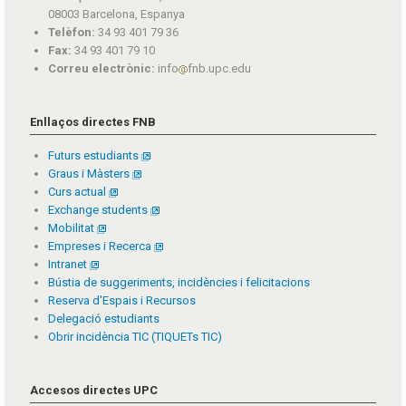
08003 Barcelona, Espanya
Telèfon:
34 93 401 79 36
Fax:
34 93 401 79 10
Correu electrònic:
info
fnb.upc.edu
Enllaços directes FNB
Futurs estudiants
Graus i Màsters
Curs actual
Exchange students
Mobilitat
Empreses i Recerca
Intranet
Bústia de suggeriments, incidències i felicitacions
Reserva d'Espais i Recursos
Delegació estudiants
Obrir incidència TIC (TIQUETs TIC)
Accesos directes UPC