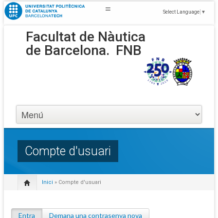
Select Language
▼
Facultat de Nàutica
de Barcelona.
FNB
Compte d'usuari
Inici
» Compte d'usuari
Entra
(pestanya activa)
Demana una contrasenya nova