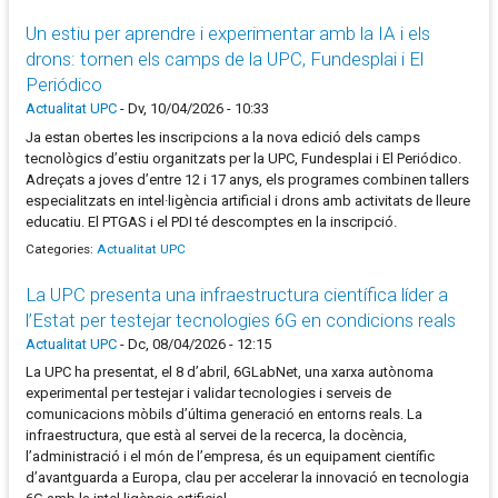
Un estiu per aprendre i experimentar amb la IA i els
drons: tornen els camps de la UPC, Fundesplai i El
Periódico
Actualitat UPC
-
Dv, 10/04/2026 - 10:33
Ja estan obertes les inscripcions a la nova edició dels camps
tecnològics d’estiu organitzats per la UPC, Fundesplai i El Periódico.
Adreçats a joves d’entre 12 i 17 anys, els programes combinen tallers
especialitzats en intel·ligència artificial i drons amb activitats de lleure
educatiu. El PTGAS i el PDI té descomptes en la inscripció.
Categories:
Actualitat UPC
La UPC presenta una infraestructura científica líder a
l’Estat per testejar tecnologies 6G en condicions reals
Actualitat UPC
-
Dc, 08/04/2026 - 12:15
La UPC ha presentat, el 8 d’abril, 6GLabNet, una xarxa autònoma
experimental per testejar i validar tecnologies i serveis de
comunicacions mòbils d’última generació en entorns reals. La
infraestructura, que està al servei de la recerca, la docència,
l’administració i el món de l’empresa, és un equipament científic
d’avantguarda a Europa, clau per accelerar la innovació en tecnologia