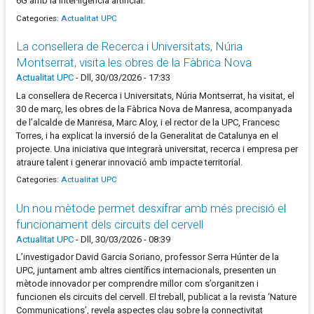
6G amb la intel·ligència artificial.
Categories:
Actualitat UPC
La consellera de Recerca i Universitats, Núria
Montserrat, visita les obres de la Fàbrica Nova
Actualitat UPC
-
Dll, 30/03/2026 - 17:33
La consellera de Recerca i Universitats, Núria Montserrat, ha visitat, el
30 de març, les obres de la Fàbrica Nova de Manresa, acompanyada
de l’alcalde de Manresa, Marc Aloy, i el rector de la UPC, Francesc
Torres, i ha explicat la inversió de la Generalitat de Catalunya en el
projecte. Una iniciativa que integrarà universitat, recerca i empresa per
atraure talent i generar innovació amb impacte territorial.
Categories:
Actualitat UPC
Un nou mètode permet desxifrar amb més precisió el
funcionament dels circuits del cervell
Actualitat UPC
-
Dll, 30/03/2026 - 08:39
L’investigador David Garcia Soriano, professor Serra Húnter de la
UPC, juntament amb altres científics internacionals, presenten un
mètode innovador per comprendre millor com s’organitzen i
funcionen els circuits del cervell. El treball, publicat a la revista ‘Nature
Communications’, revela aspectes clau sobre la connectivitat