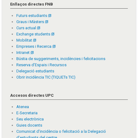
Enllaços directes FNB
Futurs estudiants
Graus i Màsters
Curs actual
Exchange students
Mobilitat
Empreses i Recerca
Intranet
Bústia de suggeriments, incidències i felicitacions
Reserva d'Espais i Recursos
Delegació estudiants
Obrir incidència TIC (TIQUETs TIC)
Accesos directes UPC
Atenea
E-Secretaria
Seu electrònica
Guies docents
Comunicat d'incidència o felicitació a la Delegació
d'estudiants del centre