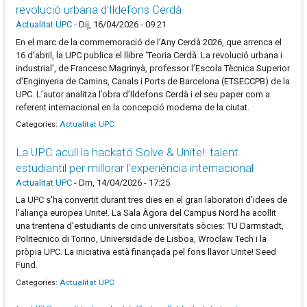
revolució urbana d’Ildefons Cerdà
Actualitat UPC
-
Dij, 16/04/2026 - 09:21
En el marc de la commemoració de l’Any Cerdà 2026, que arrenca el
16 d’abril, la UPC publica el llibre ‘Teoria Cerdà. La revolució urbana i
industrial’, de Francesc Magrinyà, professor l’Escola Tècnica Superior
d'Enginyeria de Camins, Canals i Ports de Barcelona (ETSECCPB) de la
UPC. L’autor analitza l’obra d’Ildefons Cerdà i el seu paper com a
referent internacional en la concepció moderna de la ciutat.
Categories:
Actualitat UPC
La UPC acull la hackató Solve & Unite!: talent
estudiantil per millorar l’experiència internacional
Actualitat UPC
-
Dm, 14/04/2026 - 17:25
La UPC s'ha convertit durant tres dies en el gran laboratori d'idees de
l'aliança europea Unite!. La Sala Àgora del Campus Nord ha acollit
una trentena d'estudiants de cinc universitats sòcies: TU Darmstadt,
Politecnico di Torino, Universidade de Lisboa, Wroclaw Tech i la
pròpia UPC. La iniciativa està finançada pel fons llavor Unite! Seed
Fund.
Categories:
Actualitat UPC