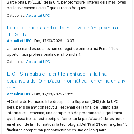
Barcelona Est (EEBE) de la UPC per promoure l'interès dels més joves
per les vocacions científiques i tecnològiques.
Categories:
Actualitat UPC
Ferrari connecta amb el talent jove de l’enginyeria a
l’ETSEIB
Actualitat UPC
-
Dm, 17/03/2026 - 13:37
Un centenar d’estudiants han conegut de primera mà Ferrari i les
oportunitats professionals de la Fórmula 1.
Categories:
Actualitat UPC
El CFIS impulsa el talent femení acollint la final
espanyola de l'Olimpíada Informàtica Femenina un any
més
Actualitat UPC
-
Dm, 17/03/2026 - 13:25
El Centre de Formació Interdisciplinària Superior (CFIS) de la UPC
serà, per sisè any consecutiu, l’escenari de la final de l’Olimpíada
Informàtica Femenina, una competició de programació algorítmica
que busca trencar estereotips i fomentar la participació de les noies
en el món de la informàtica i la tecnologia. Del 19 al 21 de març, les 15
finalistes competiran per convertir-se en una de les quatre