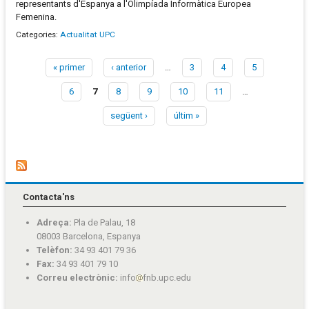
representants d'Espanya a l'Olimpíada Informàtica Europea
Femenina.
Categories:
Actualitat UPC
« primer
‹ anterior
…
3
4
5
Pàgines
6
7
8
9
10
11
…
següent ›
últim »
Contacta'ns
Adreça:
Pla de Palau, 18
08003 Barcelona, Espanya
Telèfon:
34 93 401 79 36
Fax:
34 93 401 79 10
Correu electrònic:
info
fnb.upc.edu