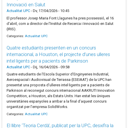
Innovació en Salut
Actualitat UPC
-
Dv, 17/04/2026 - 10:45
El professor Josep Maria Font Llagunes ha pres possessió, el 16
d'abril, com a director de l'Institut de Recerca i Innovació en Salut
(IRIS).
Categories:
Actualitat UPC
Quatre estudiants presenten en un concurs
internacional, a Houston, el projecte d’unes ulleres
intel·ligents per a pacients de Parkinson
Actualitat UPC
-
Dij, 16/04/2026 - 09:58
Quatre estudiants de l’Escola Superior d’Enginyeries Industrial,
Aeroespacial i Audiovisual de Terrassa (ESEIAAT) de la UPC han
presentat una proposta d’ulleres intel·ligents per a pacients de
Parkinson al reconegut concurs internacional AAKRUTI Innovation
Competition, a Houston, als Estats Units. Han estat les úniques
universitàries espanyoles a arribar a la final d’aquest concurs
organitzat per l’empresa SolidWorks.
Categories:
Actualitat UPC
El llibre ‘Teoria Cerdà’, publicat per la UPC, desxifra la