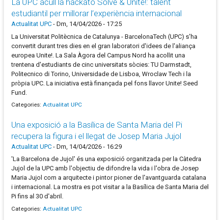
La UPC acull la hackató Solve & Unite!: talent
estudiantil per millorar l’experiència internacional
Actualitat UPC
-
Dm, 14/04/2026 - 17:25
La Universitat Politècnica de Catalunya - BarcelonaTech (UPC) s'ha
convertit durant tres dies en el gran laboratori d'idees de l'aliança
europea Unite!. La Sala Àgora del Campus Nord ha acollit una
trentena d'estudiants de cinc universitats sòcies: TU Darmstadt,
Politecnico di Torino, Universidade de Lisboa, Wroclaw Tech i la
pròpia UPC. La iniciativa està finançada pel fons llavor Unite! Seed
Fund.
Categories:
Actualitat UPC
Una exposició a la Basílica de Santa Maria del Pi
recupera la figura i el llegat de Josep Maria Jujol
Actualitat UPC
-
Dm, 14/04/2026 - 16:29
'La Barcelona de Jujol' és una exposició organitzada per la Càtedra
Jujol de la UPC amb l'objectiu de difondre la vida i l'obra de Josep
Maria Jujol com a arquitecte i pintor pioner de l'avantguarda catalana
i internacional. La mostra es pot visitar a la Basílica de Santa Maria del
Pi fins al 30 d'abril.
Categories:
Actualitat UPC