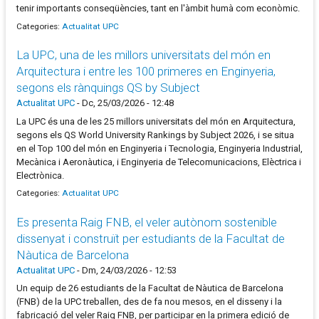
tenir importants conseqüències, tant en l'àmbit humà com econòmic.
Categories:
Actualitat UPC
La UPC, una de les millors universitats del món en
Arquitectura i entre les 100 primeres en Enginyeria,
segons els rànquings QS by Subject
Actualitat UPC
-
Dc, 25/03/2026 - 12:48
La UPC és una de les 25 millors universitats del món en Arquitectura,
segons els QS World University Rankings by Subject 2026, i se situa
en el Top 100 del món en Enginyeria i Tecnologia, Enginyeria Industrial,
Mecànica i Aeronàutica, i Enginyeria de Telecomunicacions, Elèctrica i
Electrònica.
Categories:
Actualitat UPC
Es presenta Raig FNB, el veler autònom sostenible
dissenyat i construït per estudiants de la Facultat de
Nàutica de Barcelona
Actualitat UPC
-
Dm, 24/03/2026 - 12:53
Un equip de 26 estudiants de la Facultat de Nàutica de Barcelona
(FNB) de la UPC treballen, des de fa nou mesos, en el disseny i la
fabricació del veler Raig FNB, per participar en la primera edició de