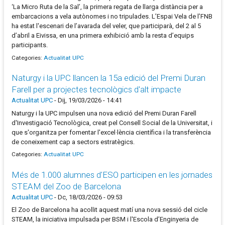
‘La Micro Ruta de la Sal’, la primera regata de llarga distància per a
embarcacions a vela autònomes i no tripulades. L’Espai Vela de l’FNB
ha estat l'escenari de l’avarada del veler, que participarà, del 2 al 5
d’abril a Eivissa, en una primera exhibició amb la resta d’equips
participants.
Categories:
Actualitat UPC
Naturgy i la UPC llancen la 15a edició del Premi Duran
Farell per a projectes tecnològics d'alt impacte
Actualitat UPC
-
Dij, 19/03/2026 - 14:41
Naturgy i la UPC impulsen una nova edició del Premi Duran Farell
d'Investigació Tecnològica, creat pel Consell Social de la Universitat, i
que s'organitza per fomentar l'excel·lència científica i la transferència
de coneixement cap a sectors estratègics.
Categories:
Actualitat UPC
Més de 1.000 alumnes d'ESO participen en les jornades
STEAM del Zoo de Barcelona
Actualitat UPC
-
Dc, 18/03/2026 - 09:53
El Zoo de Barcelona ha acollit aquest matí una nova sessió del cicle
STEAM, la iniciativa impulsada per BSM i l'Escola d’Enginyeria de