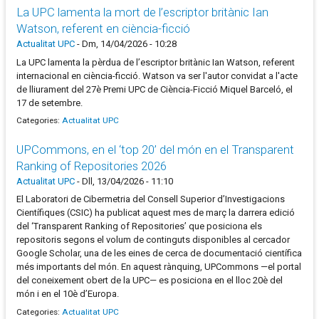
La UPC lamenta la mort de l’escriptor britànic Ian
Watson, referent en ciència-ficció
Actualitat UPC
-
Dm, 14/04/2026 - 10:28
La UPC lamenta la pèrdua de l’escriptor britànic Ian Watson, referent
internacional en ciència-ficció. Watson va ser l'autor convidat a l'acte
de lliurament del 27è Premi UPC de Ciència-Ficció Miquel Barceló, el
17 de setembre.
Categories:
Actualitat UPC
UPCommons, en el ‘top 20’ del món en el Transparent
Ranking of Repositories 2026
Actualitat UPC
-
Dll, 13/04/2026 - 11:10
El Laboratori de Cibermetria del Consell Superior d’Investigacions
Científiques (CSIC) ha publicat aquest mes de març la darrera edició
del ‘Transparent Ranking of Repositories’ que posiciona els
repositoris segons el volum de continguts disponibles al cercador
Google Scholar, una de les eines de cerca de documentació científica
més importants del món. En aquest rànquing, UPCommons —el portal
del coneixement obert de la UPC— es posiciona en el lloc 20è del
món i en el 10è d’Europa.
Categories:
Actualitat UPC