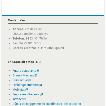
Contacta'ns
Adreça:
Pla de Palau, 18
08003 Barcelona, Espanya
Telèfon:
34 93 401 79 36
Fax:
34 93 401 79 10
Correu electrònic:
info
fnb.upc.edu
Enllaços directes FNB
Futurs estudiants
Graus i Màsters
Curs actual
Exchange students
Mobilitat
Empreses i Recerca
Intranet
Bústia de suggeriments, incidències i felicitacions