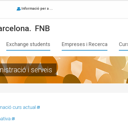
Informació per a ...
arcelona.
FNB
Exchange students
Empreses i Recerca
Cur
istració i serveis
mació curs actual
ativa