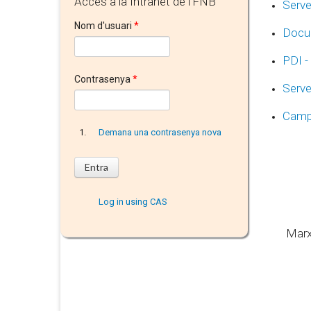
Accés a la Intranet de l'FNB
Serve
Nom d'usuari
*
Docum
PDI -
Contrasenya
*
Serve
Camp
Demana una contrasenya nova
Log in using CAS
Marx