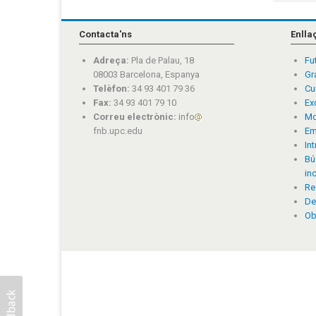
Contacta'ns
Enlla
Adreça:
Pla de Palau, 18
Fu
08003 Barcelona, Espanya
Gr
Telèfon:
34 93 401 79 36
Cu
Fax:
34 93 401 79 10
Ex
Correu electrònic:
info
Mo
fnb.upc.edu
Em
In
Bú
in
Re
De
Ob