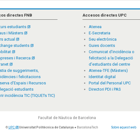
ços directes FNB
Accesos directes UPC
turs estudiants
Atenea
aus i Màsters
E-Secretaria
rs actual
Seu electrònica
change students
Guies docents
bilitat
Comunicat d'incidència o
preses i Recerca
felicitació a la Delegació
tranet
d'estudiants del centre
stia de suggeriments,
Atenea-TFE (Màsters)
cidències i felicitacions
Identitat digital
serva d'Espais i Recursos
Portal del Personal UPC
legació estudiants
Directori PDI i PAS
rir incidència TIC (TIQUETs TIC)
Facultat de Nàutica de Barcelona
©
UPC
Universitat Politècnica de Catalunya
● BarcelonaTech
Sobre aquest web