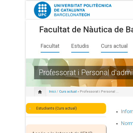
Facultat de Nàutica de B
Facultat
Estudis
Curs actual
Professorat i Personal d'admin
Inici
/
Curs actual
» Professorat i Personal ...
Estudiants (Curs actual)
Infor
Norm