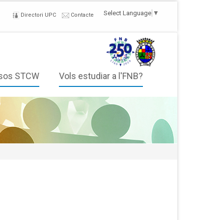
Select Language
▼
Directori UPC
Contacte
sos STCW
Vols estudiar a l'FNB?