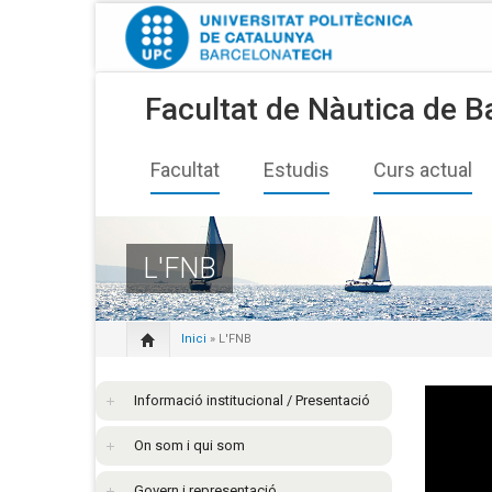
Facultat de Nàutica de B
Facultat
Estudis
Curs actual
L'FNB
Inici
» L'FNB
Informació institucional / Presentació
On som i qui som
Govern i representació