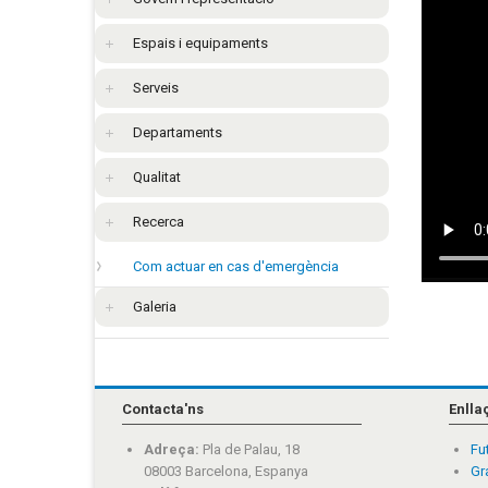
Espais i equipaments
Serveis
Departaments
Qualitat
Recerca
Com actuar en cas d'emergència
Galeria
Contacta'ns
Enlla
Adreça:
Pla de Palau, 18
Fu
08003 Barcelona, Espanya
Gr