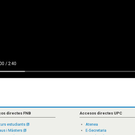
ços directes FNB
Accesos directes UPC
turs estudiants
Atenea
aus i Màsters
E-Secretaria