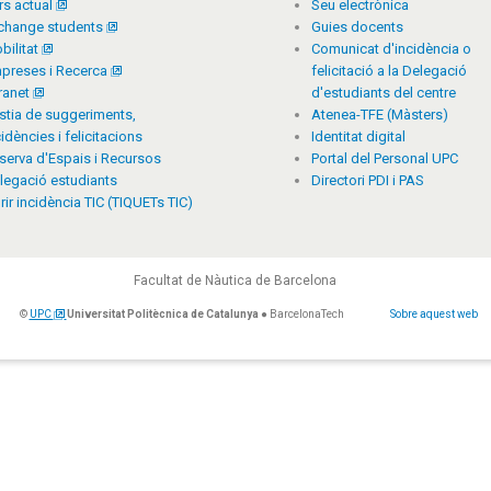
rs actual
Seu electrònica
change students
Guies docents
bilitat
Comunicat d'incidència o
preses i Recerca
felicitació a la Delegació
tranet
d'estudiants del centre
stia de suggeriments,
Atenea-TFE (Màsters)
cidències i felicitacions
Identitat digital
serva d'Espais i Recursos
Portal del Personal UPC
legació estudiants
Directori PDI i PAS
rir incidència TIC (TIQUETs TIC)
Facultat de Nàutica de Barcelona
©
UPC
Universitat Politècnica de Catalunya
● BarcelonaTech
Sobre aquest web