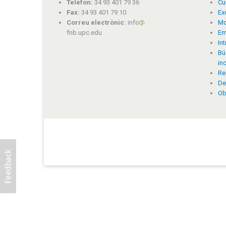
Telèfon:
34 93 401 79 36
Cu
Fax:
34 93 401 79 10
Ex
Correu electrònic:
info
Mo
fnb.upc.edu
Em
In
Bú
in
Re
De
Ob