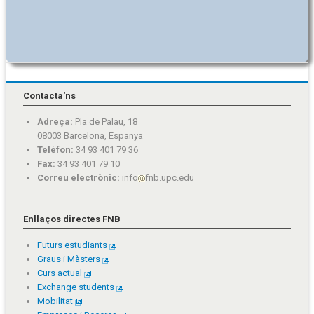
Contacta'ns
Adreça:
Pla de Palau, 18
08003 Barcelona, Espanya
Telèfon:
34 93 401 79 36
Fax:
34 93 401 79 10
Correu electrònic:
info
fnb.upc.edu
Enllaços directes FNB
Futurs estudiants
Graus i Màsters
Curs actual
Exchange students
Mobilitat