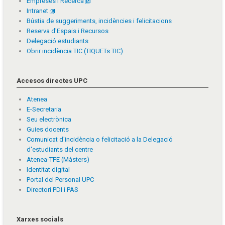
Empreses i Recerca
Intranet
Bústia de suggeriments, incidències i felicitacions
Reserva d'Espais i Recursos
Delegació estudiants
Obrir incidència TIC (TIQUETs TIC)
Accesos directes UPC
Atenea
E-Secretaria
Seu electrònica
Guies docents
Comunicat d'incidència o felicitació a la Delegació
d'estudiants del centre
Atenea-TFE (Màsters)
Identitat digital
Portal del Personal UPC
Directori PDI i PAS
Xarxes socials