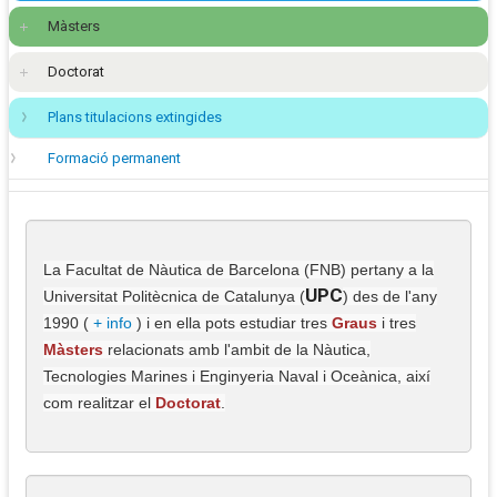
Màsters
Doctorat
Plans titulacions extingides
Formació permanent
La Facultat de Nàutica de Barcelona (FNB
) pertany a la
UPC
Universitat Politècnica de Catalunya (
) des de l'any
1990 (
+ info
) i en ella pots estudiar tres
Graus
i tres
Màsters
relacionats amb l'ambit de la Nàutica,
Tecnologies Marines i Enginyeria Naval i Oceànica, així
com realitzar el
Doctorat
.