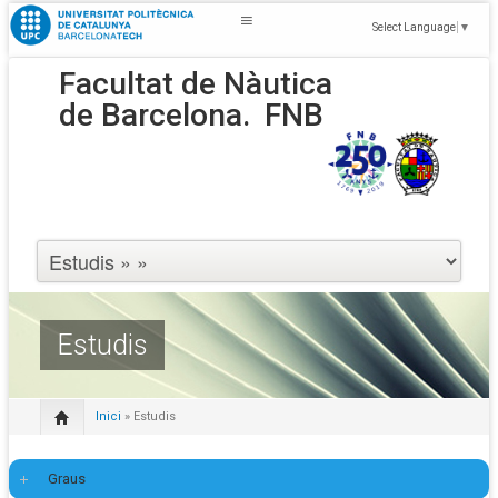
Select Language
▼
Facultat de Nàutica
de Barcelona.
FNB
Estudis
Inici
» Estudis
Graus