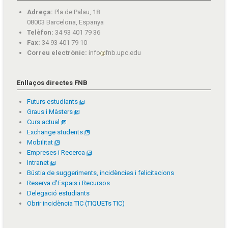
Adreça:
Pla de Palau, 18
08003 Barcelona, Espanya
Telèfon:
34 93 401 79 36
Fax:
34 93 401 79 10
Correu electrònic:
info
fnb.upc.edu
Enllaços directes FNB
Futurs estudiants
Graus i Màsters
Curs actual
Exchange students
Mobilitat
Empreses i Recerca
Intranet
Bústia de suggeriments, incidències i felicitacions
Reserva d'Espais i Recursos
Delegació estudiants
Obrir incidència TIC (TIQUETs TIC)