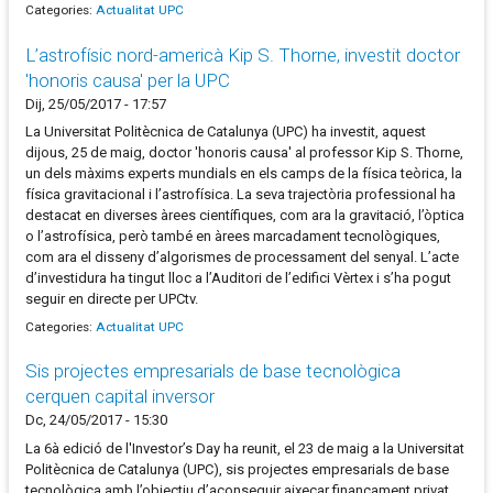
Categories:
Actualitat UPC
L’astrofísic nord-americà Kip S. Thorne, investit doctor
'honoris causa' per la UPC
Dij, 25/05/2017 - 17:57
La Universitat Politècnica de Catalunya (UPC) ha investit, aquest
dijous, 25 de maig, doctor 'honoris causa' al professor Kip S. Thorne,
un dels màxims experts mundials en els camps de la física teòrica, la
física gravitacional i l’astrofísica. La seva trajectòria professional ha
destacat en diverses àrees científiques, com ara la gravitació, l’òptica
o l’astrofísica, però també en àrees marcadament tecnològiques,
com ara el disseny d’algorismes de processament del senyal. L’acte
d’investidura ha tingut lloc a l’Auditori de l’edifici Vèrtex i s’ha pogut
seguir en directe per UPCtv.
Categories:
Actualitat UPC
Sis projectes empresarials de base tecnològica
cerquen capital inversor
Dc, 24/05/2017 - 15:30
La 6à edició de l'Investor’s Day ha reunit, el 23 de maig a la Universitat
Politècnica de Catalunya (UPC), sis projectes empresarials de base
tecnològica amb l’objectiu d’aconseguir aixecar finançament privat.