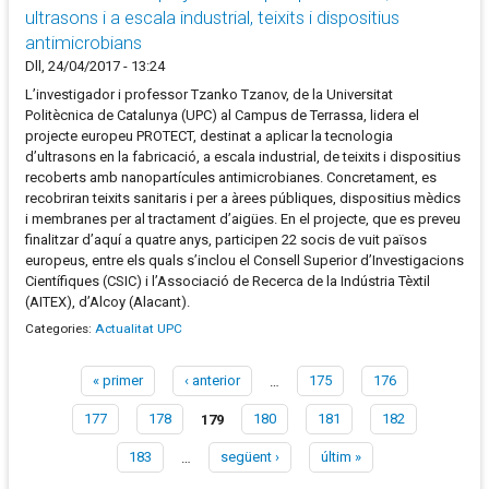
ultrasons i a escala industrial, teixits i dispositius
antimicrobians
Dll, 24/04/2017 - 13:24
L’investigador i professor Tzanko Tzanov, de la Universitat
Politècnica de Catalunya (UPC) al Campus de Terrassa, lidera el
projecte europeu PROTECT, destinat a aplicar la tecnologia
d’ultrasons en la fabricació, a escala industrial, de teixits i dispositius
recoberts amb nanopartícules antimicrobianes. Concretament, es
recobriran teixits sanitaris i per a àrees públiques, dispositius mèdics
i membranes per al tractament d’aigües. En el projecte, que es preveu
finalitzar d’aquí a quatre anys, participen 22 socis de vuit països
europeus, entre els quals s’inclou el Consell Superior d’Investigacions
Científiques (CSIC) i l’Associació de Recerca de la Indústria Tèxtil
(AITEX), d’Alcoy (Alacant).
Categories:
Actualitat UPC
« primer
‹ anterior
…
175
176
Pàgines
177
178
179
180
181
182
183
…
següent ›
últim »