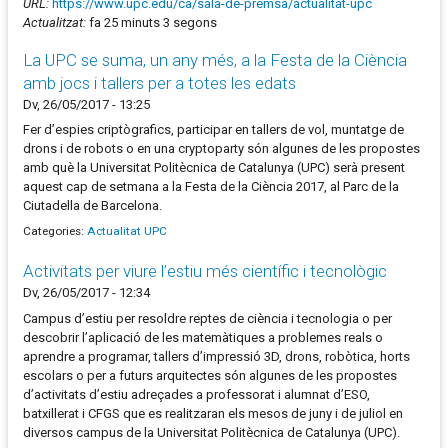
URL:
https://www.upc.edu/ca/sala-de-premsa/actualitat-upc
Actualitzat:
fa 25 minuts 3 segons
La UPC se suma, un any més, a la Festa de la Ciència
amb jocs i tallers per a totes les edats
Dv, 26/05/2017 - 13:25
Fer d’espies criptògrafics, participar en tallers de vol, muntatge de
drons i de robots o en una cryptoparty són algunes de les propostes
amb què la Universitat Politècnica de Catalunya (UPC) serà present
aquest cap de setmana a la Festa de la Ciència 2017, al Parc de la
Ciutadella de Barcelona.
Categories:
Actualitat UPC
Activitats per viure l’estiu més científic i tecnològic
Dv, 26/05/2017 - 12:34
Campus d’estiu per resoldre reptes de ciència i tecnologia o per
descobrir l’aplicació de les matemàtiques a problemes reals o
aprendre a programar, tallers d’impressió 3D, drons, robòtica, horts
escolars o per a futurs arquitectes són algunes de les propostes
d’activitats d’estiu adreçades a professorat i alumnat d’ESO,
batxillerat i CFGS que es realitzaran els mesos de juny i de juliol en
diversos campus de la Universitat Politècnica de Catalunya (UPC).