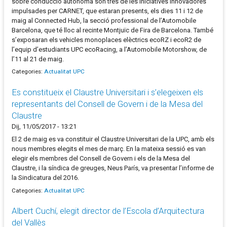
sobre conducció autònoma són tres de les iniciatives innovadores
impulsades per CARNET, que estaran presents, els dies 11 i 12 de
maig al Connected Hub, la secció professional de l’Automobile
Barcelona, que té lloc al recinte Montjuïc de Fira de Barcelona. També
s’exposaran els vehicles monoplaces elèctrics ecoRZ i ecoR2 de
l’equip d’estudiants UPC ecoRacing, a l’Automobile Motorshow, de
l’11 al 21 de maig.
Categories:
Actualitat UPC
Es constitueix el Claustre Universitari i s’elegeixen els
representants del Consell de Govern i de la Mesa del
Claustre
Dij, 11/05/2017 - 13:21
El 2 de maig es va constituir el Claustre Universitari de la UPC, amb els
nous membres elegits el mes de març. En la mateixa sessió es van
elegir els membres del Consell de Govern i els de la Mesa del
Claustre, i la síndica de greuges, Neus París, va presentar l’informe de
la Sindicatura del 2016.
Categories:
Actualitat UPC
Albert Cuchí, elegit director de l’Escola d’Arquitectura
del Vallès