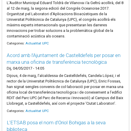
L’Auditor Municipal Eduard Toldrà de Vilanova i la Geltrú acollirà, del 8
al 12 de maig, la segona edició del Congrés Oceanoise 2017.
Organitzat pel Laboratori d’Aplicacions Bioacústiques de la
Universitat Politècnica de Catalunya (UPC), el congrés acollirà els
màxims experts internacionals que presentaran les darreres
innovacions per trobar solucions a la problemàtica global de la
contaminació acústica als oceans.
Categories:
Actualitat UPC
Acord amb l’Ajuntament de Castelldefels per posar en
marxa una oficina de transferència tecnològica
Dij, 04/05/2017 - 14:05
Dijous, 4 de maig, l’alcaldessa de Castelldefels, Candela López, i el
rector de la Universitat Politècnica de Catalunya (UPC), Enric Fossas,
han signat sengles convenis de col·laboració per posar en marxa una
oficina local de transferència tecnològica i de coneixement a l’edifici
RDIT del Parc UPC (el Parc de Recerca i Innovació) al Campus del Baix
Llobregat, a Castelldefels, així com el projecte ‘Ciutat Laboratori’.
Categories:
Actualitat UPC
L'ETSAB posa el nom d'Oriol Bohigas a la seva
biblioteca