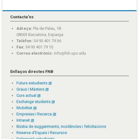
Contacta'ns
Adreça:
Pla de Palau, 18
08003 Barcelona, Espanya
Telèfon:
34 93 401 79 36
Fax:
34 93 401 79 10
Correu electrònic:
info
fnb.upc.edu
Enllaços directes FNB
Futurs estudiants
Graus i Màsters
Curs actual
Exchange students
Mobilitat
Empreses i Recerca
Intranet
Bústia de suggeriments, incidències i felicitacions
Reserva d'Espais i Recursos
Delegació estudiants