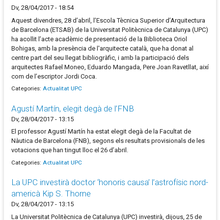
Dv, 28/04/2017 - 18:54
Aquest divendres, 28 d’abril, l’Escola Tècnica Superior d’Arquitectura
de Barcelona (ETSAB) de la Universitat Politècnica de Catalunya (UPC)
ha acollit l’acte acadèmic de presentació de la Biblioteca Oriol
Bohigas, amb la presència de l'arquitecte català, que ha donat al
centre part del seu llegat bibliogràfic, i amb la participació dels
arquitectes Rafael Moneo, Eduardo Mangada, Pere Joan Ravetllat, així
com de l’escriptor Jordi Coca.
Categories:
Actualitat UPC
Agustí Martín, elegit degà de l’FNB
Dv, 28/04/2017 - 13:15
El professor Agustí Martín ha estat elegit degà de la Facultat de
Nàutica de Barcelona (FNB), segons els resultats provisionals de les
votacions que han tingut lloc el 26 d’abril.
Categories:
Actualitat UPC
La UPC investirà doctor ‘honoris causa’ l’astrofísic nord-
americà Kip S. Thorne
Dv, 28/04/2017 - 13:15
La Universitat Politècnica de Catalunya (UPC) investirà, dijous, 25 de