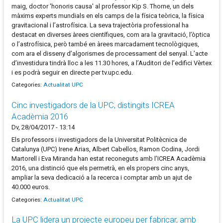
maig, doctor 'honoris causa' al professor Kip S. Thorne, un dels
màxims experts mundials en els camps de la física teòrica, la física
gravitacional i l’astrofísica. La seva trajectòria professional ha
destacat en diverses àrees científiques, com ara la gravitació, l’òptica
o l’astrofísica, però també en àrees marcadament tecnològiques,
com ara el disseny d’algorismes de processament del senyal. L’acte
d’investidura tindrà lloc a les 11.30 hores, a l’Auditori de l’edifici Vèrtex
i es podrà seguir en directe per tv.upc.edu.
Categories:
Actualitat UPC
Cinc investigadors de la UPC, distingits ICREA
Acadèmia 2016
Dv, 28/04/2017 - 13:14
Els professors i investigadors de la Universitat Politècnica de
Catalunya (UPC) Irene Arias, Albert Cabellos, Ramon Codina, Jordi
Martorell i Eva Miranda han estat reconeguts amb l’ICREA Acadèmia
2016, una distinció que els permetrà, en els propers cinc anys,
ampliar la seva dedicació a la recerca i comptar amb un ajut de
40.000 euros.
Categories:
Actualitat UPC
La UPC lidera un projecte europeu per fabricar, amb