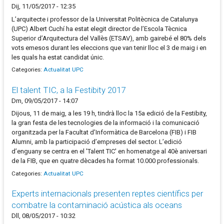
Dij, 11/05/2017 - 12:35
L’arquitecte i professor de la Universitat Politècnica de Catalunya
(UPC) Albert Cuchí ha estat elegit director de l’Escola Tècnica
Superior d’Arquitectura del Vallès (ETSAV), amb gairebé el 80% dels
vots emesos durant les eleccions que van tenir lloc el 3 de maig i en
les quals ha estat candidat únic.
Categories:
Actualitat UPC
El talent TIC, a la Festibity 2017
Dm, 09/05/2017 - 14:07
Dijous, 11 de maig, a les 19 h, tindrà lloc la 15a edició de la Festibity,
la gran festa de les tecnologies de la informació i la comunicació
organitzada per la Facultat d’Informàtica de Barcelona (FIB) i FIB
Alumni, amb la participació d’empreses del sector. L’edició
d’enguany se centra en el 'Talent TIC' en homenatge al 40è aniversari
de la FIB, que en quatre dècades ha format 10.000 professionals.
Categories:
Actualitat UPC
Experts internacionals presenten reptes científics per
combatre la contaminació acústica als oceans
Dll, 08/05/2017 - 10:32