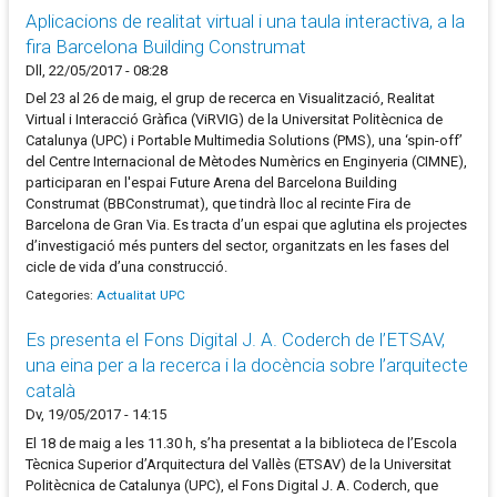
Aplicacions de realitat virtual i una taula interactiva, a la
fira Barcelona Building Construmat
Dll, 22/05/2017 - 08:28
Del 23 al 26 de maig, el grup de recerca en Visualització, Realitat
Virtual i Interacció Gràfica (ViRVIG) de la Universitat Politècnica de
Catalunya (UPC) i Portable Multimedia Solutions (PMS), una ‘spin-off’
del Centre Internacional de Mètodes Numèrics en Enginyeria (CIMNE),
participaran en l'espai Future Arena del Barcelona Building
Construmat (BBConstrumat), que tindrà lloc al recinte Fira de
Barcelona de Gran Via. Es tracta d’un espai que aglutina els projectes
d’investigació més punters del sector, organitzats en les fases del
cicle de vida d’una construcció.
Categories:
Actualitat UPC
Es presenta el Fons Digital J. A. Coderch de l’ETSAV,
una eina per a la recerca i la docència sobre l’arquitecte
català
Dv, 19/05/2017 - 14:15
El 18 de maig a les 11.30 h, s’ha presentat a la biblioteca de l’Escola
Tècnica Superior d’Arquitectura del Vallès (ETSAV) de la Universitat
Politècnica de Catalunya (UPC), el Fons Digital J. A. Coderch, que