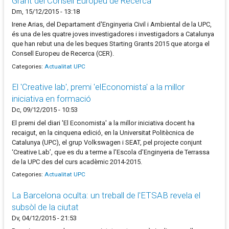
Grant del Consell Europeu de Recerca
Dm, 15/12/2015 - 13:18
Irene Arias, del Departament d'Enginyeria Civil i Ambiental de la UPC,
és una de les quatre joves investigadores i investigadors a Catalunya
que han rebut una de les beques Starting Grants 2015 que atorga el
Consell Europeu de Recerca (CER).
Categories:
Actualitat UPC
El 'Creative lab', premi 'elEconomista' a la millor
iniciativa en formació
Dc, 09/12/2015 - 10:53
El premi del diari 'El Economista' a la millor iniciativa docent ha
recaigut, en la cinquena edició, en la Universitat Politècnica de
Catalunya (UPC), el grup Volkswagen i SEAT, pel projecte conjunt
‘Creative Lab’, que es du a terme a l’Escola d’Enginyeria de Terrassa
de la UPC des del curs acadèmic 2014-2015.
Categories:
Actualitat UPC
La Barcelona oculta: un treball de l'ETSAB revela el
subsòl de la ciutat
Dv, 04/12/2015 - 21:53