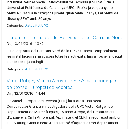
Industrial, Aeroespacial i Audiovisual de Terrassa (ESEIAAT) de la
Universitat Politècnica de Catalunya (UPC). Freixa ja va guanyar el
premi NISSAN a la categoria juvenil quan tenia 17 anys, i el premi de
disseny SEAT amb 20 anys.
Categories:
Actualitat UPC
Tancament temporal del Poliesportiu del Campus Nord
Dc, 13/01/2016 - 10:42
El Poliesportiu del Campus Nord de la UPC ha tancat temporalment
les instal·lacions i ha suspès totes les activitats, fins a nou avís, degut
a un incendi ja extingit.
Categories:
Actualitat UPC
Víctor Rotger, Marino Arroyo i Irene Arias, reconeguts
pel Consell Europeu de Recerca
Dm, 12/01/2016 - 14:44
El Consell Europeu de Recerca (CER) ha atorgat una beca
Consolidator Grant als investigadors de la UPC Víctor Rotger, del
Departament de Matemàtiques, i Marino Arroyo, del Departament
d’Enginyeria Civil i Ambiental. Així mateix, el CER ha reconegut amb un
ajut Starting Grant a Irene Arias, també d'aquest darrer departament.