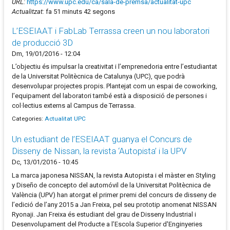
URL:
https://www.upc.edu/ca/sala-de-premsa/actualitat-upc
Actualitzat:
fa 51 minuts 42 segons
L’ESEIAAT i FabLab Terrassa creen un nou laboratori
de producció 3D
Dm, 19/01/2016 - 12:04
L’objectiu és impulsar la creativitat i l’emprenedoria entre l’estudiantat
de la Universitat Politècnica de Catalunya (UPC), que podrà
desenvolupar projectes propis. Plantejat com un espai de coworking,
l’equipament del laboratori també està a disposició de persones i
col·lectius externs al Campus de Terrassa.
Categories:
Actualitat UPC
Un estudiant de l’ESEIAAT guanya el Concurs de
Disseny de Nissan, la revista ‘Autopista’ i la UPV
Dc, 13/01/2016 - 10:45
La marca japonesa NISSAN, la revista Autopista i el màster en Styling
y Diseño de concepto del automóvil de la Universitat Politècnica de
València (UPV) han atorgat el primer premi del concurs de disseny de
l’edició de l’any 2015 a Jan Freixa, pel seu prototip anomenat NISSAN
Ryonaji. Jan Freixa és estudiant del grau de Disseny Industrial i
Desenvolupament del Producte a l’Escola Superior d'Enginyeries