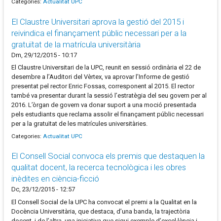
Categories:
Actualitat UPC
El Claustre Universitari aprova la gestió del 2015 i
reivindica el finançament públic necessari per a la
gratuïtat de la matrícula universitària
Dm, 29/12/2015 - 10:17
El Claustre Universitari de la UPC, reunit en sessió ordinària el 22 de
desembre a l’Auditori del Vèrtex, va aprovar l’Informe de gestió
presentat pel rector Enric Fossas, corresponent al 2015. El rector
també va presentar durant la sessió l’estratègia del seu govern per al
2016. L’òrgan de govern va donar suport a una moció presentada
pels estudiants que reclama assolir el finançament públic necessari
per a la gratuïtat de les matrícules universitàries.
Categories:
Actualitat UPC
El Consell Social convoca els premis que destaquen la
qualitat docent, la recerca tecnològica i les obres
inèdites en ciència-ficció
Dc, 23/12/2015 - 12:57
El Consell Social de la UPC ha convocat el premi a la Qualitat en la
Docència Universitària, que destaca, d’una banda, la trajectòria
docent, i de l’altra, una iniciativa que sigui exemple d’excel·lència i