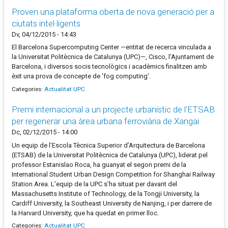
Proven una plataforma oberta de nova generació per a
ciutats intel·ligents
Dv, 04/12/2015 - 14:43
El Barcelona Supercomputing Center —entitat de recerca vinculada a
la Universitat Politècnica de Catalunya (UPC)—, Cisco, l'Ajuntament de
Barcelona, i diversos socis tecnològics i acadèmics finalitzen amb
èxit una prova de concepte de 'fog computing'.
Categories:
Actualitat UPC
Premi internacional a un projecte urbanístic de l'ETSAB
per regenerar una àrea urbana ferroviària de Xangai
Dc, 02/12/2015 - 14:00
Un equip de l’Escola Tècnica Superior d’Arquitectura de Barcelona
(ETSAB) de la Universitat Politècnica de Catalunya (UPC), liderat pel
professor Estanislao Roca, ha guanyat el segon premi de la
International Student Urban Design Competition for Shanghai Railway
Station Area. L’equip de la UPC s’ha situat per davant del
Massachusetts Institute of Technology, de la Tongji University, la
Cardiff University, la Southeast University de Nanjing, i per darrere de
la Harvard University, que ha quedat en primer lloc.
Categories:
Actualitat UPC