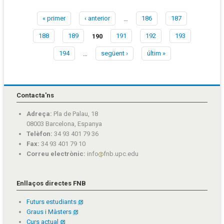
« primer
‹ anterior
…
186
187
Pàgines
188
189
190
191
192
193
194
…
següent ›
últim »
Contacta'ns
Adreça:
Pla de Palau, 18
08003 Barcelona, Espanya
Telèfon:
34 93 401 79 36
Fax:
34 93 401 79 10
Correu electrònic:
info
fnb.upc.edu
Enllaços directes FNB
Futurs estudiants
Graus i Màsters
Curs actual