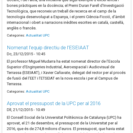
bones pràctiques en la docència; el Premi Duran Farell d’Investigació
Tecnològica, que reconeix un treball de recerca en el camp de la
tecnologia desenvolupat a Espanya, i el premi Ciència-Ficció, d’àmbit
internacional i obert a narracions inèdites escrites en català, castellà,
anglès o francès.
Categories:
Actualitat UPC
Nomenat l’equip directiu de l’ESEIAAT
Dc, 23/12/2015 - 10:45
El professor Miguel Mudarra ha estat nomenat director de l’Escola
Superior d'Enginyeries Industrial, Aeroespacial i Audiovisual de
Terrassa (ESEIAAT), i Xavier Cañavate, delegat del rector per al procés
de fusió del l’EET i l’ETSEIAT en la nova escola i per al Campus de
Terrassa.
Categories:
Actualitat UPC
Aprovat el pressupost de la UPC per al 2016
Dll, 21/12/2015 - 10:49
El Consell Social de la Universitat Politècnica de Catalunya (UPC) ha
aprovat, el 21 de desembre, el pressupost de la Universitat per al
2016, que és de 274,8 milions d’euros. El pressupost, que havia estat