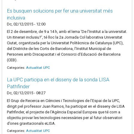
Es busquen solucions per fer una universitat més
inclusiva
Dc, 02/12/2015 - 12:00
El 2 de desembre, de 9 a 14 h, amb el lema 'De l’Institut a la universitat.
Un itinerari inclusiu?', té lloc la 2a Jornada Col·laborativa Universitat
Ciutat, organitzada per la Universitat Politècnica de Catalunya (UPC),
del Districte de les Corts de Barcelona, l’Institut Municipal de
Persones amb Discapacitat i el Consorci d’Educació de Barcelona
(CEB).
Categories:
Actualitat UPC
La UPC participa en el disseny de la sonda LISA
Pathfinder
Dc, 02/12/2015 - 08:27
El Grup de Recerca en Ciències i Tecnologies de l’Espai de la UPC,
dirigit pel professor Juan Ramos, ha participat en el disseny de LISA
Pathfinder, el projecte de l’Agència Espacial Europea que té com a
objectiu provar les tecnologies necessàries per al futur observatori
d’ones gravitacionals eLISA.
Categories:
Actualitat UPC