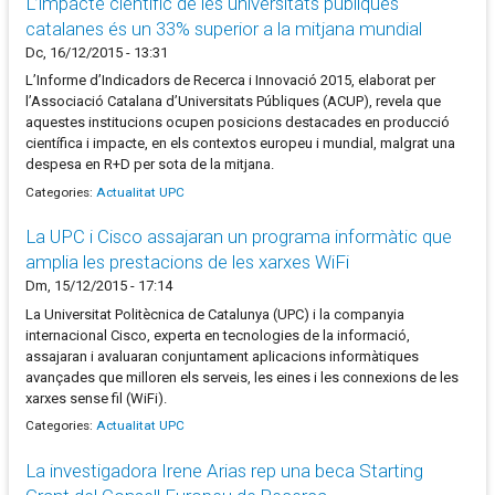
L’impacte científic de les universitats públiques
catalanes és un 33% superior a la mitjana mundial
Dc, 16/12/2015 - 13:31
L’Informe d’Indicadors de Recerca i Innovació 2015, elaborat per
l’Associació Catalana d’Universitats Públiques (ACUP), revela que
aquestes institucions ocupen posicions destacades en producció
científica i impacte, en els contextos europeu i mundial, malgrat una
despesa en R+D per sota de la mitjana.
Categories:
Actualitat UPC
La UPC i Cisco assajaran un programa informàtic que
amplia les prestacions de les xarxes WiFi
Dm, 15/12/2015 - 17:14
La Universitat Politècnica de Catalunya (UPC) i la companyia
internacional Cisco, experta en tecnologies de la informació,
assajaran i avaluaran conjuntament aplicacions informàtiques
avançades que milloren els serveis, les eines i les connexions de les
xarxes sense fil (WiFi).
Categories:
Actualitat UPC
La investigadora Irene Arias rep una beca Starting