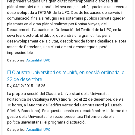
Per primera vegada una gran ciutat contemporània disposa d’un
plànol complet del subsòl del seu conjunt urbà, gràcies a una recerca
desenvolupada a l’ETSAB de la UPC. Des de les xarxes de serveis i
comunicació, fins als refugis i els soterranis públics i privats queden
plasmats en el gran plànol realitzat per Rosina Vinyes, del
Departament d’Urbanisme i Ordenació del Territori de la UPC, en la
seva tesi doctoral. El dibuix, que tindrà una gran utilitat per al
desenvolupament de la ciutat, descobreix de forma detallada el sota
rasant de Barcelona, una ciutat del tot desconeguda, però
imprescindible.
Categories:
Actualitat UPC
El Claustre Universitari es reunirà, en sessió ordinària, el
22 de desembre
Dv, 04/12/2015 - 15:25
La propera sessió del Claustre Universitari de la Universitat
Politècnica de Catalunya (UPC) tindrà lloc el 22 de desembre, de 9 a
15 hores, a l’Auditori de l’edifici Vèrtex del Campus Nord (Pl. Eusebi
Güell, 6, Barcelona). En aquesta sessió es debatrà sobre l’informe de
gestió de la Universitat i el rector presentarà l’Informe sobre la
política universitària i el programa d’actuació.
Categories:
Actualitat UPC