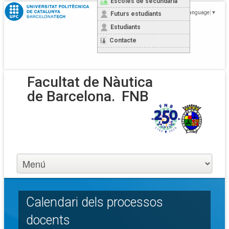
Escoles de secundària
Select Language
▼
Futurs estudiants
Estudiants
Contacte
Facultat de Nàutica
de Barcelona.
FNB
Calendari dels processos
docents