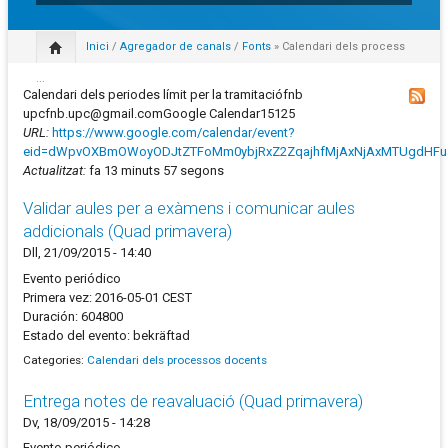
Inici
/
Agregador de canals
/
Fonts
» Calendari dels process
...
Calendari dels periodes límit per la tramitaciófnb
upcfnb.upc@gmail.comGoogle Calendar15125
URL:
https://www.google.com/calendar/event?
eid=dWpvOXBmOWoyODJtZTFoMm0ybjRxZ2ZqajhfMjAxNjAxMTUgdHF
Actualitzat:
fa 13 minuts 57 segons
Validar aules per a exàmens i comunicar aules
addicionals (Quad primavera)
Dll, 21/09/2015 - 14:40
Evento periódico
Primera vez: 2016-05-01 CEST
Duración: 604800
Estado del evento: bekräftad
Categories:
Calendari dels processos docents
Entrega notes de reavaluació (Quad primavera)
Dv, 18/09/2015 - 14:28
Evento periódico