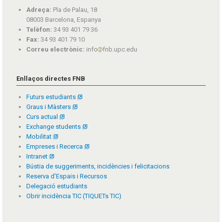
Adreça:
Pla de Palau, 18
08003 Barcelona, Espanya
Telèfon:
34 93 401 79 36
Fax:
34 93 401 79 10
Correu electrònic:
info
fnb.upc.edu
Enllaços directes FNB
Futurs estudiants
Graus i Màsters
Curs actual
Exchange students
Mobilitat
Empreses i Recerca
Intranet
Bústia de suggeriments, incidències i felicitacions
Reserva d'Espais i Recursos
Delegació estudiants
Obrir incidència TIC (TIQUETs TIC)