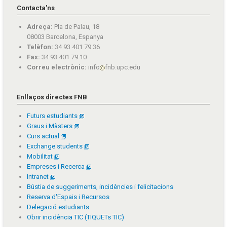
Contacta'ns
Adreça:
Pla de Palau, 18
08003 Barcelona, Espanya
Telèfon:
34 93 401 79 36
Fax:
34 93 401 79 10
Correu electrònic:
info
fnb.upc.edu
Enllaços directes FNB
Futurs estudiants
Graus i Màsters
Curs actual
Exchange students
Mobilitat
Empreses i Recerca
Intranet
Bústia de suggeriments, incidències i felicitacions
Reserva d'Espais i Recursos
Delegació estudiants
Obrir incidència TIC (TIQUETs TIC)