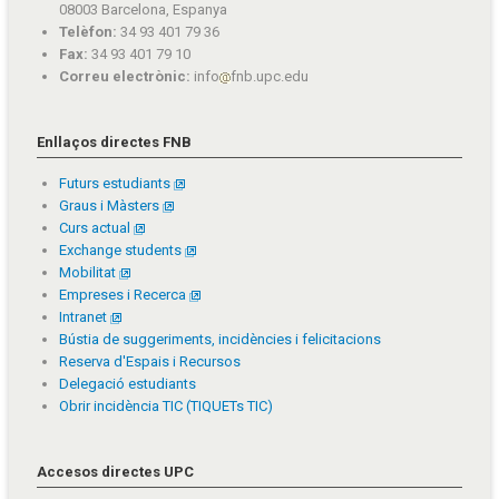
08003 Barcelona, Espanya
Telèfon:
34 93 401 79 36
Fax:
34 93 401 79 10
Correu electrònic:
info
fnb.upc.edu
Enllaços directes FNB
Futurs estudiants
Graus i Màsters
Curs actual
Exchange students
Mobilitat
Empreses i Recerca
Intranet
Bústia de suggeriments, incidències i felicitacions
Reserva d'Espais i Recursos
Delegació estudiants
Obrir incidència TIC (TIQUETs TIC)
Accesos directes UPC