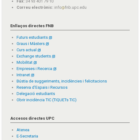
Fax:
34 93 401 79 10
Correu electrònic:
info
fnb.upc.edu
Enllaços directes FNB
Futurs estudiants
Graus i Màsters
Curs actual
Exchange students
Mobilitat
Empreses i Recerca
Intranet
Bústia de suggeriments, incidències i felicitacions
Reserva d'Espais i Recursos
Delegació estudiants
Obrir incidència TIC (TIQUETs TIC)
Accesos directes UPC
Atenea
E-Secretaria