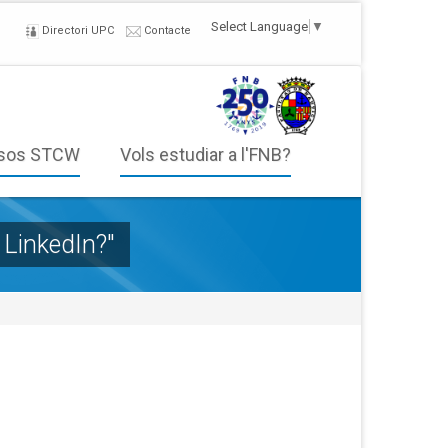
Select Language
▼
Directori UPC
Contacte
sos STCW
Vols estudiar a l'FNB?
 LinkedIn?"