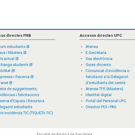
ços directes FNB
Accesos directes UPC
turs estudiants
Atenea
aus i Màsters
E-Secretaria
rs actual
Seu electrònica
change students
Guies docents
bilitat
Comunicat d'incidència o
preses i Recerca
felicitació a la Delegació
tranet
d'estudiants del centre
stia de suggeriments,
Atenea-TFE (Màsters)
cidències i felicitacions
Identitat digital
serva d'Espais i Recursos
Portal del Personal UPC
legació estudiants
Directori PDI i PAS
rir incidència TIC (TIQUETs TIC)
Facultat de Nàutica de Barcelona