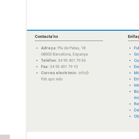
Contacta'ns
Enlla
Adreça:
Pla de Palau, 18
Fu
08003 Barcelona, Espanya
Gr
Telèfon:
34 93 401 79 36
Cu
Fax:
34 93 401 79 10
Ex
Correu electrònic:
info
Mo
fnb.upc.edu
Em
In
Bú
in
Re
De
Ob