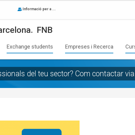
Informació per a ...
arcelona.
FNB
Exchange students
Empreses i Recerca
Cur
sionals del teu sector? Com contactar via