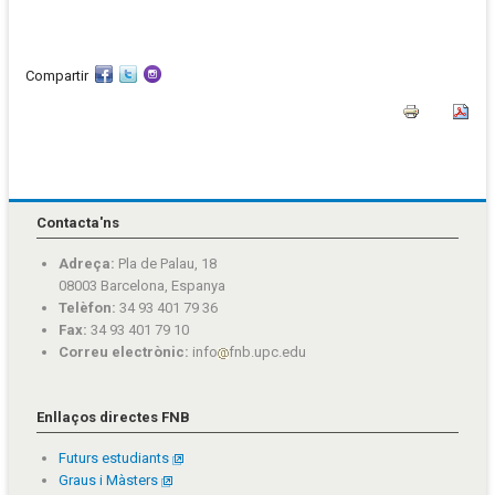
Compartir
Contacta'ns
Adreça:
Pla de Palau, 18
08003 Barcelona, Espanya
Telèfon:
34 93 401 79 36
Fax:
34 93 401 79 10
Correu electrònic:
info
fnb.upc.edu
Enllaços directes FNB
Futurs estudiants
Graus i Màsters