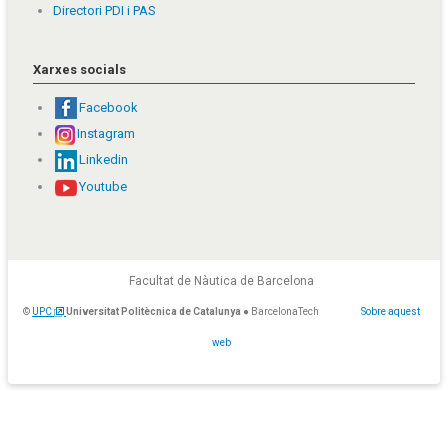
Directori PDI i PAS
Xarxes socials
Facebook
Instagram
Linkedin
Youtube
Facultat de Nàutica de Barcelona
©
UPC
Universitat Politècnica de Catalunya
● BarcelonaTech
Sobre aquest
web