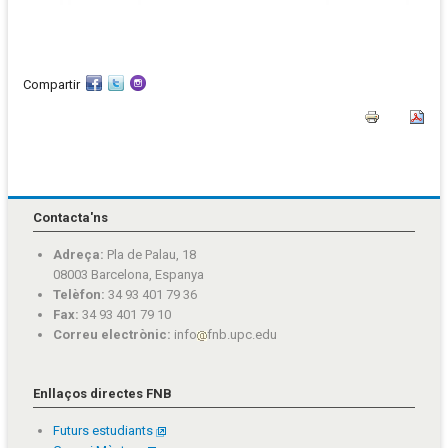
Compartir
Contacta'ns
Adreça:
Pla de Palau, 18
08003 Barcelona, Espanya
Telèfon:
34 93 401 79 36
Fax:
34 93 401 79 10
Correu electrònic:
info
fnb.upc.edu
Enllaços directes FNB
Futurs estudiants