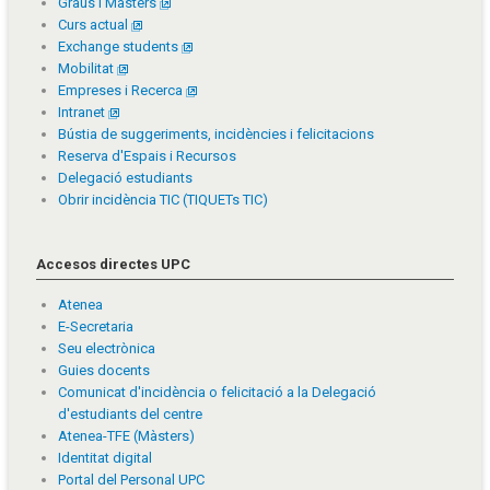
Graus i Màsters
Curs actual
Exchange students
Mobilitat
Empreses i Recerca
Intranet
Bústia de suggeriments, incidències i felicitacions
Reserva d'Espais i Recursos
Delegació estudiants
Obrir incidència TIC (TIQUETs TIC)
Accesos directes UPC
Atenea
E-Secretaria
Seu electrònica
Guies docents
Comunicat d'incidència o felicitació a la Delegació
d'estudiants del centre
Atenea-TFE (Màsters)
Identitat digital
Portal del Personal UPC