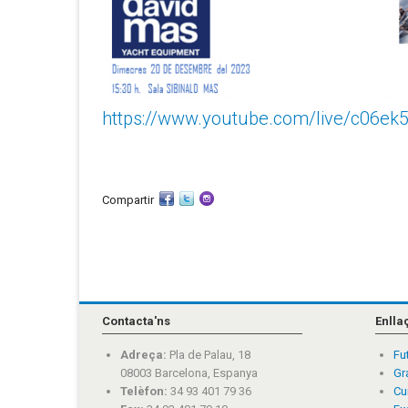
https://www.youtube.com/live/c06ek
Compartir
Contacta'ns
Enlla
Adreça:
Pla de Palau, 18
Fu
08003 Barcelona, Espanya
Gr
Telèfon:
34 93 401 79 36
Cu