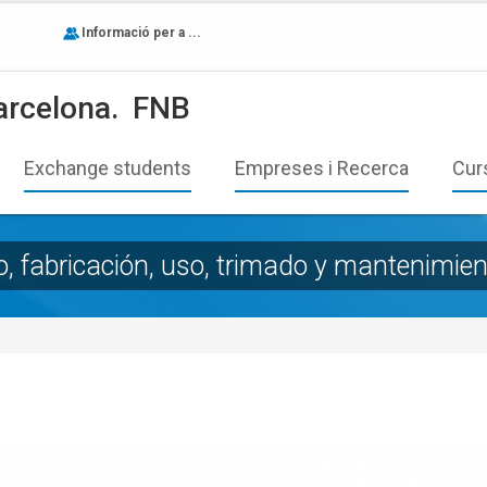
Informació per a ...
arcelona.
FNB
Exchange students
Empreses i Recerca
Cur
o, fabricación, uso, trimado y mantenimien