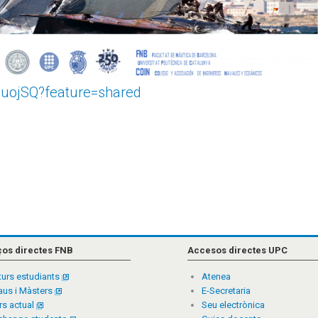
5uojSQ?feature=shared
ços directes FNB
Accesos directes UPC
turs estudiants
Atenea
aus i Màsters
E-Secretaria
rs actual
Seu electrònica