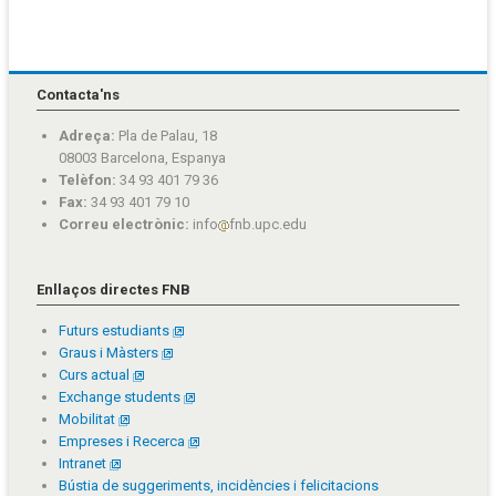
Contacta'ns
Adreça:
Pla de Palau, 18
08003 Barcelona, Espanya
Telèfon:
34 93 401 79 36
Fax:
34 93 401 79 10
Correu electrònic:
info
fnb.upc.edu
Enllaços directes FNB
Futurs estudiants
Graus i Màsters
Curs actual
Exchange students
Mobilitat
Empreses i Recerca
Intranet
Bústia de suggeriments, incidències i felicitacions