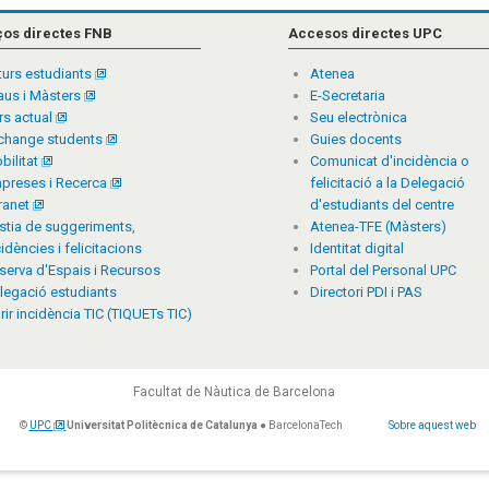
ços directes FNB
Accesos directes UPC
turs estudiants
Atenea
aus i Màsters
E-Secretaria
rs actual
Seu electrònica
change students
Guies docents
bilitat
Comunicat d'incidència o
preses i Recerca
felicitació a la Delegació
tranet
d'estudiants del centre
stia de suggeriments,
Atenea-TFE (Màsters)
cidències i felicitacions
Identitat digital
serva d'Espais i Recursos
Portal del Personal UPC
legació estudiants
Directori PDI i PAS
rir incidència TIC (TIQUETs TIC)
Facultat de Nàutica de Barcelona
©
UPC
Universitat Politècnica de Catalunya
● BarcelonaTech
Sobre aquest web