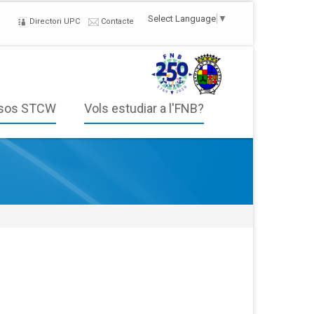
Select Language
▼
Directori UPC
Contacte
sos STCW
Vols estudiar a l'FNB?