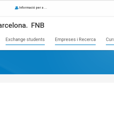
Informació per a ...
arcelona.
FNB
Exchange students
Empreses i Recerca
Cur