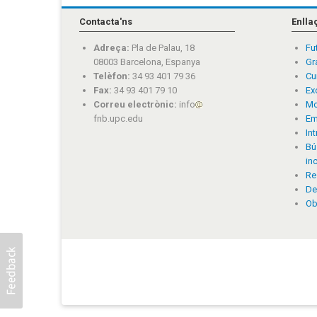
Contacta'ns
Enlla
Adreça:
Pla de Palau, 18
Fu
08003 Barcelona, Espanya
Gr
Telèfon:
34 93 401 79 36
Cu
Fax:
34 93 401 79 10
Ex
Correu electrònic:
info
Mo
fnb.upc.edu
Em
In
Bú
in
Re
De
Ob