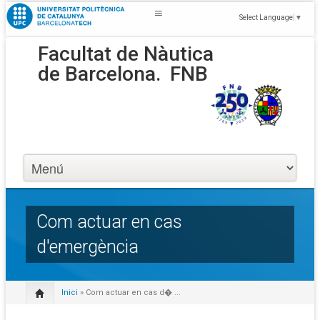
Select Language
▼
Facultat de Nàutica
de Barcelona.
FNB
Com actuar en cas
d'emergència
Inici
» Com actuar en cas d� ...