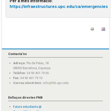
Per a més informació:
https://infraestructures.upc.edu/ca/emergencies
Contacta'ns
Adreça:
Pla de Palau, 18
08003 Barcelona, Espanya
Telèfon:
34 93 401 79 36
Fax:
34 93 401 79 10
Correu electrònic:
info
fnb.upc.edu
Enllaços directes FNB
Futurs estudiants