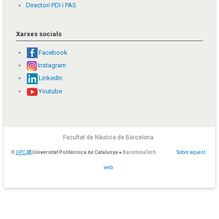
Directori PDI i PAS
Xarxes socials
Facebook
Instagram
Linkedin
Youtube
Facultat de Nàutica de Barcelona
©
UPC
Universitat Politècnica de Catalunya
● BarcelonaTech
Sobre aquest
web