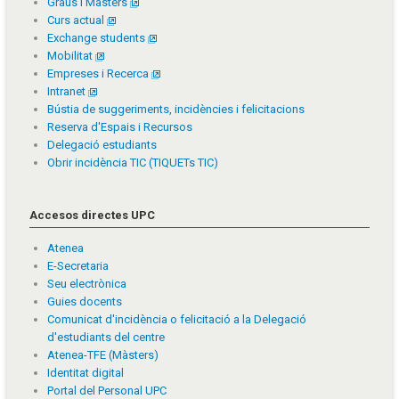
Graus i Màsters
Curs actual
Exchange students
Mobilitat
Empreses i Recerca
Intranet
Bústia de suggeriments, incidències i felicitacions
Reserva d'Espais i Recursos
Delegació estudiants
Obrir incidència TIC (TIQUETs TIC)
Accesos directes UPC
Atenea
E-Secretaria
Seu electrònica
Guies docents
Comunicat d'incidència o felicitació a la Delegació
d'estudiants del centre
Atenea-TFE (Màsters)
Identitat digital
Portal del Personal UPC