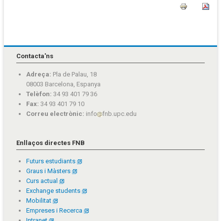
Contacta'ns
Adreça:
Pla de Palau, 18
08003 Barcelona, Espanya
Telèfon:
34 93 401 79 36
Fax:
34 93 401 79 10
Correu electrònic:
info
fnb.upc.edu
Enllaços directes FNB
Futurs estudiants
Graus i Màsters
Curs actual
Exchange students
Mobilitat
Empreses i Recerca
Intranet