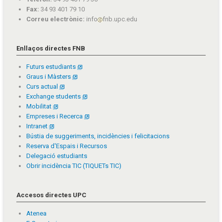
Fax:
34 93 401 79 10
Correu electrònic:
info
fnb.upc.edu
Enllaços directes FNB
Futurs estudiants
Graus i Màsters
Curs actual
Exchange students
Mobilitat
Empreses i Recerca
Intranet
Bústia de suggeriments, incidències i felicitacions
Reserva d'Espais i Recursos
Delegació estudiants
Obrir incidència TIC (TIQUETs TIC)
Accesos directes UPC
Atenea