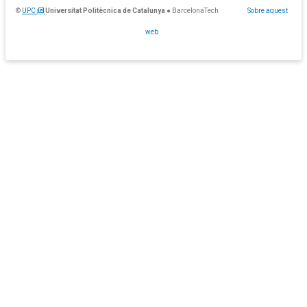
©
UPC
Universitat Politècnica de Catalunya
● BarcelonaTech
Sobre aquest
web