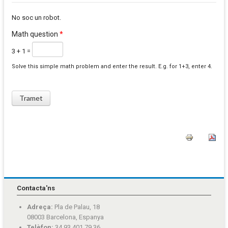
No soc un robot.
Math question
*
3 + 1 =
Solve this simple math problem and enter the result. E.g. for 1+3, enter 4.
Contacta'ns
Adreça:
Pla de Palau, 18
08003 Barcelona, Espanya
Telèfon:
34 93 401 79 36