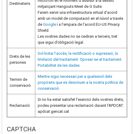
micròfon en el moment d’assistir a la sessió
Destinataris
mitjançant Hangouts Meet de G Suite.
Farem servir una infraestructura virtual d’acord
amb un model de computació en el núvol a través
de
Google
i a l'empara de l'acord EU-US Privacy
Shield.
Les vostres dades no se cediran a tercers, tret
que sigui d’obligació legal.
Sol·licitar l'accés, la rectificació o supressió, la
Drets de les
limitació del tractament. Oposar-se al tractament.
persones
Portabilitat de les dades.
Mentre sigui necessari per a qualsevol dels
Termini de
propòsits que es descriuen a la nostra política de
conservació
conservació.
Si no ha estat satisfet l'exercici dels vostres drets,
Reclamació
podeu presentar una reclamació davant l'APDCAT:
apdcat.gencat.cat
CAPTCHA