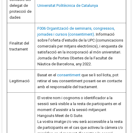
delegat de
Universitat Politècnica de Catalunya
protecció de
dades
F006 Organització de seminaris, congressos,
jornades i cursos (consentiment)
. Informació
sobre l'oferta d'estudis de la UPC (comunicacions
Finalitat del
comercials per mitjans electrònics), i enquesta de
tractament
satisfacció en la incorporació al món universitari.
Jornada de Portes Obertes de la Facultat de
Nàutica de Barcelona, any 2022.
Basat en el
consentiment
que se li sol·licita, pot
Legitimació
retirar el seu consentiment posant-se en contacte
amb el responsable del tractament.
El vostre nom i cognoms o identificador a la
sessió serà visible a la resta de participants en el
moment d’assistir a la sessió mitjançant
Hangouts Meet de G Suite.
La vostra imatge i/o veu serà accessible a la resta
de participants en el cas que activeu la càmera i/o