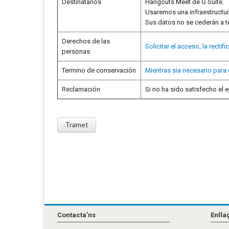
Destinatarios
Hangouts Meet de G Suite.
Usaremos una infraestructur
Sus datos no se cederán a te
Derechos de las
Solicitar el acceso, la recti
personas
Termino de conservación
Mientras sia necesario para 
Reclamación
Si no ha sido satisfecho el
Contacta'ns
Enlla