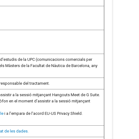
a d'estudis de la UPC (comunicacions comercials per
dels Màsters de la Facultat de Nàutica de Barcelona, any
l responsable del tractament.
assistir a la sessió mitjançant Hangouts Meet de G Suite.
ròfon en el moment d’assistir a la sessió mitjançant
le
i a l'empara de l'acord EU-US Privacy Shield.
itat de les dades.