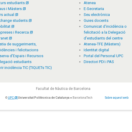
turs estudiants
Atenea
aus i Màsters
E-Secretaria
rs actual
Seu electrònica
change students
Guies docents
bilitat
Comunicat d'incidència o
preses i Recerca
felicitació a la Delegació
tranet
d'estudiants del centre
stia de suggeriments,
Atenea-TFE (Màsters)
cidències i felicitacions
Identitat digital
serva d'Espais i Recursos
Portal del Personal UPC
legació estudiants
Directori PDI i PAS
rir incidència TIC (TIQUETs TIC)
Facultat de Nàutica de Barcelona
©
UPC
Universitat Politècnica de Catalunya
● BarcelonaTech
Sobre aquest web