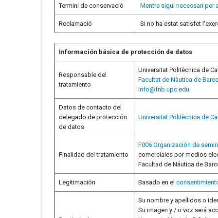
Termini de conservació
Mentre sigui necessari per 
Reclamació
Si no ha estat satisfet l'e
Información básica de protección de datos
Universitat Politècnica de C
Responsable del
Facultat de Nàutica de Barc
tratamiento
info@fnb.upc.edu
Datos de contacto del
delegado de protección
Universitat Politècnica de C
de datos
F006 Organización de semina
Finalidad del tratamiento
comerciales por medios elect
Facultad de Náutica de Barc
Legitimación
Basado en el
consentimient
Su nombre y apellidos o iden
Su imagen y / o voz será acc