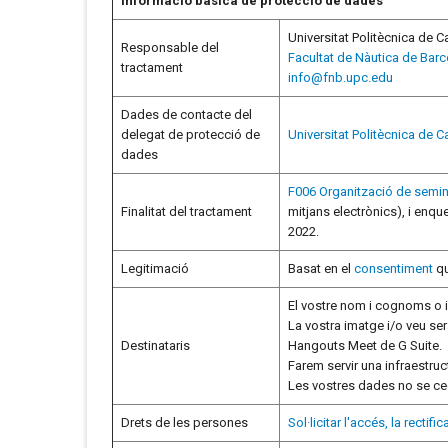
Informació bàsica de protecció de dades
Universitat Politècnica de C
Responsable del
Facultat de Nàutica de Bar
tractament
info@fnb.upc.edu
Dades de contacte del
delegat de protecció de
Universitat Politècnica de C
dades
F006 Organització de semin
Finalitat del tractament
mitjans electrònics), i enqu
2022.
Legitimació
Basat en el
consentiment
qu
El vostre nom i cognoms o id
La vostra imatge i/o veu ser
Destinataris
Hangouts Meet de G Suite.
Farem servir una infraestru
Les vostres dades no se cedi
Drets de les persones
Sol·licitar l'accés, la recti