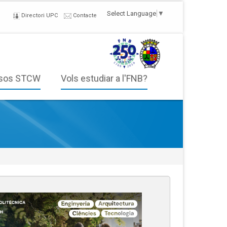
Select Language
▼
Directori UPC
Contacte
sos STCW
Vols estudiar a l'FNB?