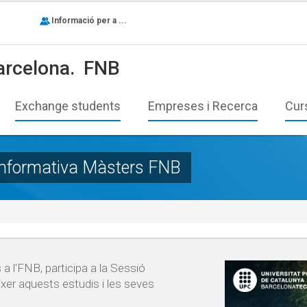
Informació per a ...
arcelona.
FNB
Exchange students
Empreses i Recerca
Cur
ó informativa Màsters FNB
a l'FNB, participa a la Sessió
xer aquests estudis i les seves