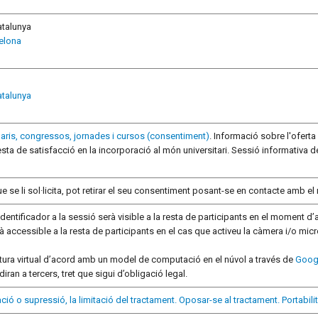
atalunya
celona
atalunya
aris, congressos, jornades i cursos (consentiment)
. Informació sobre l'ofert
esta de satisfacció en la incorporació al món universitari. Sessió informativa 
e se li sol·licita, pot retirar el seu consentiment posant-se en contacte amb e
entificador a la sessió serà visible a la resta de participants en el moment d’
à accessible a la resta de participants en el cas que activeu la càmera i/o mic
ctura virtual d’acord amb un model de computació en el núvol a través de
Goog
ran a tercers, tret que sigui d’obligació legal.
ficació o supressió, la limitació del tractament. Oposar-se al tractament. Portabil