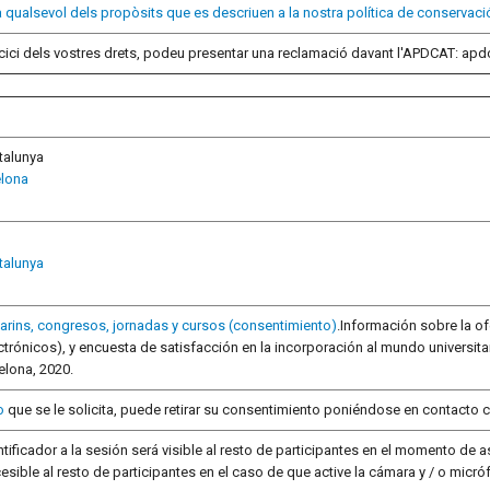
a qualsevol dels propòsits que es descriuen a la nostra política de conservaci
xercici dels vostres drets, podeu presentar una reclamació davant l'APDCAT: apd
atalunya
elona
atalunya
rins, congresos, jornadas y cursos (consentimiento)
.Información sobre la o
rónicos), y encuesta de satisfacción en la incorporación al mundo universitari
elona, 2020.
o
que se le solicita, puede retirar su consentimiento poniéndose en contacto c
tificador a la sesión será visible al resto de participantes en el momento de 
esible al resto de participantes en el caso de que active la cámara y / o micr