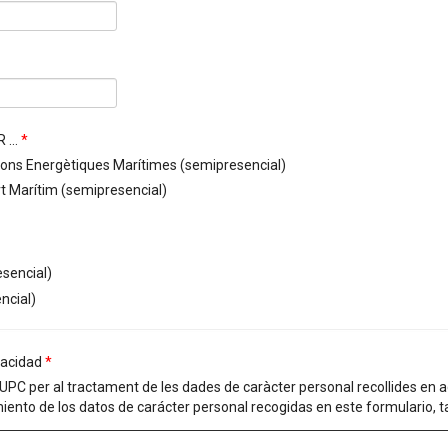
 ...
*
acions Energètiques Marítimes (semipresencial)
rt Marítim (semipresencial)
esencial)
ncial)
ivacidad
*
PC per al tractament de les dades de caràcter personal recollides en aq
iento de los datos de carácter personal recogidas en este formulario, ta