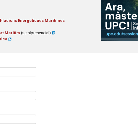
al·lacions Energètiques Marítimes
ort Marítim
(semipresencial)
ànica