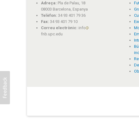
Adreça:
Pla de Palau, 18
Fu
08003 Barcelona, Espanya
Gr
Telèfon:
34 93 401 79 36
Cu
Fax:
34 93 401 79 10
Ex
Correu electrònic:
info
Mo
fnb.upc.edu
Em
In
Bú
in
Re
De
Ob