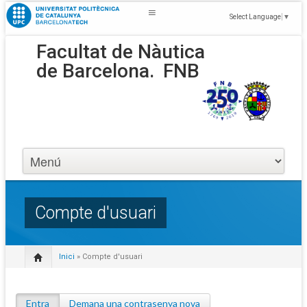
Select Language
▼
Facultat de Nàutica
de Barcelona.
FNB
Compte d'usuari
Inici
» Compte d'usuari
Entra
(pestanya activa)
Demana una contrasenya nova