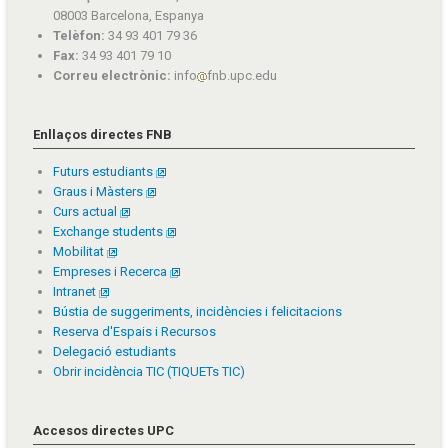
08003 Barcelona, Espanya
Telèfon:
34 93 401 79 36
Fax:
34 93 401 79 10
Correu electrònic:
info
fnb.upc.edu
Enllaços directes FNB
Futurs estudiants
Graus i Màsters
Curs actual
Exchange students
Mobilitat
Empreses i Recerca
Intranet
Bústia de suggeriments, incidències i felicitacions
Reserva d'Espais i Recursos
Delegació estudiants
Obrir incidència TIC (TIQUETs TIC)
Accesos directes UPC