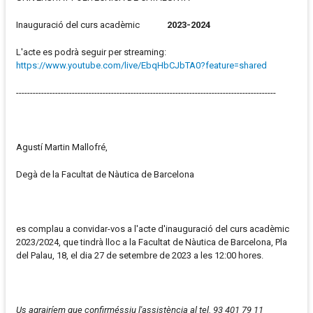
Inauguració del curs acadèmic
2023-2024
L'acte es podrà seguir per streaming:
https://www.youtube.com/live/EbqHbCJbTA0?feature=shared
---------------------------------------------------------------------------------------------
Agustí Martin Mallofré,
Degà de la Facultat de Nàutica de Barcelona
es complau a convidar-vos a l'acte d'inauguració del curs acadèmic
2023/2024, que tindrà lloc a la Facultat de Nàutica de Barcelona, Pla
del Palau, 18, el dia 27 de setembre de 2023 a les 12:00 hores.
Us agrairíem que confirméssiu l'assistència al tel. 93 401 79 11