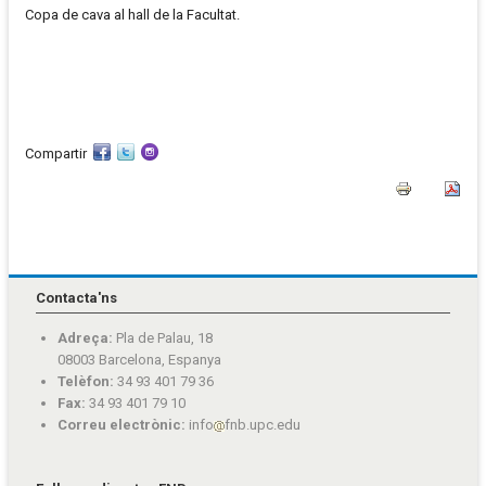
Copa de cava al hall de la Facultat.
Compartir
Contacta'ns
Adreça:
Pla de Palau, 18
08003 Barcelona, Espanya
Telèfon:
34 93 401 79 36
Fax:
34 93 401 79 10
Correu electrònic:
info
fnb.upc.edu