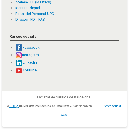
Atenea-TFE (Màsters)
Identitat digital
Portal del Personal UPC
Directori PDI i PAS
Xarxes socials
Facebook
Instagram
Linkedin
Youtube
Facultat de Nàutica de Barcelona
©
UPC
Universitat Politècnica de Catalunya
● BarcelonaTech
Sobre aquest
web