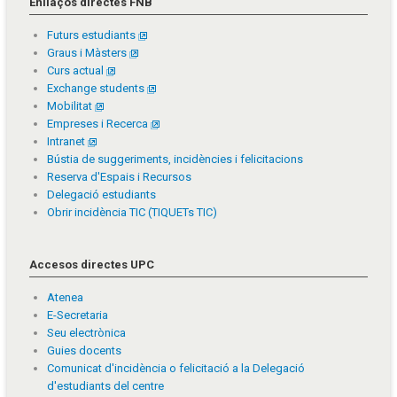
Enllaços directes FNB
Futurs estudiants
Graus i Màsters
Curs actual
Exchange students
Mobilitat
Empreses i Recerca
Intranet
Bústia de suggeriments, incidències i felicitacions
Reserva d'Espais i Recursos
Delegació estudiants
Obrir incidència TIC (TIQUETs TIC)
Accesos directes UPC
Atenea
E-Secretaria
Seu electrònica
Guies docents
Comunicat d'incidència o felicitació a la Delegació
d'estudiants del centre