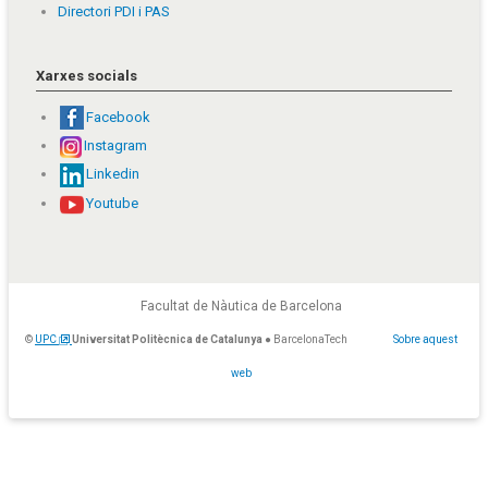
Directori PDI i PAS
Xarxes socials
Facebook
Instagram
Linkedin
Youtube
Facultat de Nàutica de Barcelona
©
UPC
Universitat Politècnica de Catalunya
● BarcelonaTech
Sobre aquest
web