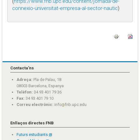
(
https://www.fnb.upc.edu/content/jornada-de-
connexio-universitat-empresa-al-sector-nautic
)
Contacta'ns
Adreça:
Pla de Palau, 18
08003 Barcelona, Espanya
Telèfon:
34 93 401 79 36
Fax:
34 93 401 79 10
Correu electrònic:
info
fnb.upc.edu
Enllaços directes FNB
Futurs estudiants