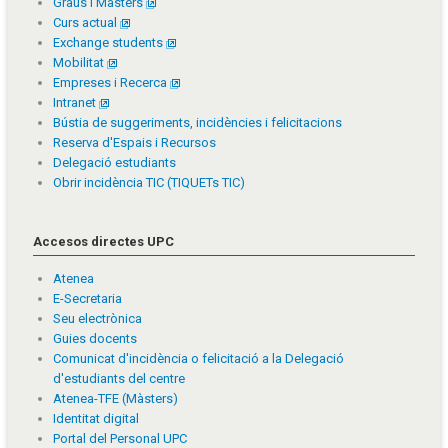
Graus i Màsters
Curs actual
Exchange students
Mobilitat
Empreses i Recerca
Intranet
Bústia de suggeriments, incidències i felicitacions
Reserva d'Espais i Recursos
Delegació estudiants
Obrir incidència TIC (TIQUETs TIC)
Accesos directes UPC
Atenea
E-Secretaria
Seu electrònica
Guies docents
Comunicat d'incidència o felicitació a la Delegació
d'estudiants del centre
Atenea-TFE (Màsters)
Identitat digital
Portal del Personal UPC