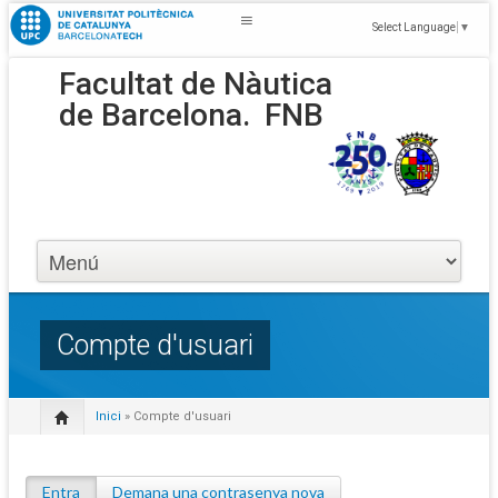
Select Language
▼
Facultat de Nàutica
de Barcelona.
FNB
Compte d'usuari
Inici
» Compte d'usuari
Entra
(pestanya activa)
Demana una contrasenya nova