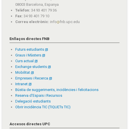
08003 Barcelona, Espanya
Telèfon:
34 93 401 79 36
Fax:
34 93 401 79 10
Correu electrònic:
info
fnb.upc.edu
Enllaços directes FNB
Futurs estudiants
Graus i Màsters
Curs actual
Exchange students
Mobilitat
Empreses i Recerca
Intranet
Bústia de suggeriments, incidències i felicitacions
Reserva d'Espais i Recursos
Delegació estudiants
Obrir incidència TIC (TIQUETs TIC)
Accesos directes UPC