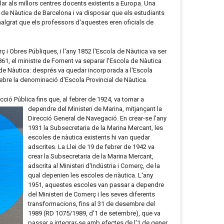
ilar als millors centres docents existents a Europa. Una
 de Nàutica de Barcelona i va disposar que els estudiants
malgrat que els professors d'aquestes eren oficials de
i Obres Públiques, i l'any 1852 l'Escola de Nàutica va ser
1861, el ministre de Foment va separar l'Escola de Nàutica
l de Nàutica: després va quedar incorporada a l'Escola
 rebre la denominació d'Escola Provincial de Nàutica.
ció Pública fins que, al febrer de 1924, va tornar a
dependre del Ministeri de Marina, mitjançant la
Direcció General de Navegació. En crear-se l'any
1931 la Subsecretaria de la Marina Mercant, les
escoles de nàutica existents hi van quedar
adscrites. La Llei de 19 de febrer de 1942 va
crear la Subsecretaria de la Marina Mercant,
adscrita al Ministeri d'Indústria i Comerç, de la
qual depenien les escoles de nàutica. L'any
1951, aquestes escoles van passar a dependre
del Ministeri de Comerç i les seves diferents
transformacions, fins al 31 de desembre del
1989 (RD 1075/1989, d'1 de setembre), que va
passar a integrar-se amb efectes de l'1 de gener