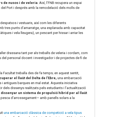
s de nusos i de veleria
. Així, l’FNB recupera un espai
 del Port i després amb la remodelació dels molls de
 despatxos i vestuaris, així com les diferents
amb
tres punts d’amarratge, una esplanada amb capacitat
ues i vela lleugera), un pescant per hissar i arriar les
ller drassana tant per als treballs de veleria i cordam, com
s del personal docent i investigador i de projectes de fi de
 Facultat treballa des de fa temps; en aquest sentit,
uperar el llaüt del Delta de l’Ebre,
una embarcació
s i antigues barques en mal estat. Aquesta iniciativa
r dels dissenys realitzats pels estudiants i l’actualització
a
dissenyar un sistema de propulsió híbrid per al llaüt
la pesca d'arrossegament— amb panells solars a la
uït
una embarcació clàssica de competició a vela tipus