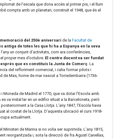
l emplomat de l’escala que dona accés al primer pis, i el llum
mbé compta amb un planetari, construït el 1948, que és el
memoració del 250è aniversari
de la
Facultat de
s antiga de totes les que hi ha a Espanya en la seva
l’any un conjunt d’activitats, com ara conferències,
ó el proper mes d’octubre.
El centre docent va ser fundat
després que es constituís la Junta de Comerç
. La
ia del refloriment comercial, i calia formar pilots i
ibald de Mas, home de mar nascut a Torredembarra (1736-
ç i Moneda de Madrid el 1770, que va dotar l'Escola amb
es va instal·lar en un edifici situat a la Barceloneta, però
 i posteriorment a la Casa Llotja. L'any 1847, l'Escola havia
uat al costat de la Llotja. D'aquesta ubicació el curs 1918-
e ocupa actualment.
el Ministeri de Marina si no volia ser suprimida. L'any 1815,
nt reorganitzada i, sota la direcció de fra Agustí Canellas,