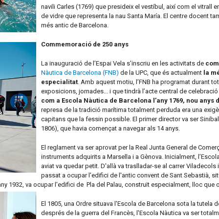
navili Carles (1769) que presideix el vestíbul, així com el vitral
de vidre que representa la nau Santa María. El centre docent ta
més antic de Barcelona.
Commemoració de 250 anys
La inauguració de l’Espai Vela s’inscriu en les activitats de
com
Nàutica de Barcelona (FNB)
de la UPC, que és actualment
la mé
especialitat
. Amb aquest motiu, l’FNB ha programat durant tot 
exposicions, jornades... i que tindrà l’acte central de celebraci
com a Escola Nàutica de Barcelona l’any 1769, nou anys 
represa de la tradició marítima totalment perduda era una exigènc
capitans que la fessin possible. El primer director va ser Sin
1806), que havia començat a navegar als 14 anys.
El reglament va ser aprovat per la Real Junta General de Comer
instruments adquirits a Marsella i a Gènova. Inicialment, l’Escola 
aviat va quedar petit. D'allà va traslladar-se al carrer Viladecols
passat a ocupar l'edifici de l'antic convent de Sant Sebastià, sit
l'any 1932, va ocupar l'edifici de Pla del Palau, construït especialment, lloc qu
El 1805, una Ordre situava l'Escola de Barcelona sota la tutela d
després de la guerra del Francès, l'Escola Nàutica va ser totalme