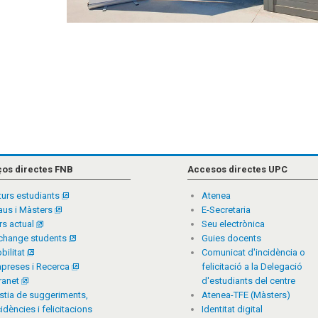
ços directes FNB
Accesos directes UPC
turs estudiants
Atenea
aus i Màsters
E-Secretaria
rs actual
Seu electrònica
change students
Guies docents
bilitat
Comunicat d'incidència o
preses i Recerca
felicitació a la Delegació
tranet
d'estudiants del centre
stia de suggeriments,
Atenea-TFE (Màsters)
cidències i felicitacions
Identitat digital