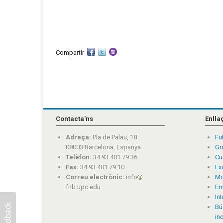
Compartir
Contacta'ns
Enlla
Adreça:
Pla de Palau, 18
Fu
08003 Barcelona, Espanya
Gr
Telèfon:
34 93 401 79 36
Cu
Fax:
34 93 401 79 10
Ex
Correu electrònic:
info
Mo
fnb.upc.edu
Em
In
Bú
in