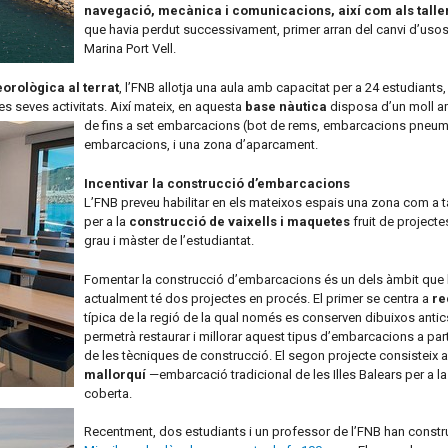
navegació, mecànica i comunicacions, així com als taller
que havia perdut successivament, primer arran del canvi d’usos
Marina Port Vell.
orològica al terrat
, l’FNB allotja una aula amb capacitat per a 24 estudiants,
es seves activitats. Així mateix, en aquesta
base nàutica
disposa d’un moll 
de fins a set embarcacions (bot de rems, embarcacions pneumàtiq
embarcacions, i una zona d’aparcament.
Incentivar la construcció d’embarcacions
L’FNB preveu habilitar en els mateixos espais una zona com a ta
per a la
construcció de vaixells i maquetes
fruit de projecte
grau i màster de l’estudiantat.
Fomentar la construcció d’embarcacions és un dels àmbit que la
actualment té dos projectes en procés. El primer se centra a
rec
típica de la regió de la qual només es conserven dibuixos antic
permetrà restaurar i millorar aquest tipus d’embarcacions a parti
de les tècniques de construcció. El segon projecte consisteix 
mallorquí
—embarcació tradicional de les Illes Balears per a 
coberta.
Recentment, dos estudiants i un professor de l’FNB han constr