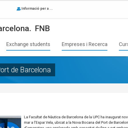
Informació per a ...
arcelona.
FNB
Exchange students
Empreses i Recerca
Cur
Port de Barcelona
La Facultat de Nàutica de Barcelona de la UPC ha inaugurat nov
mar a l'Espai Vela, ubicat a la Nova Bocana del Port de Barcel
d’amarratge, una esplanada amb capacitat de fins a set embarca