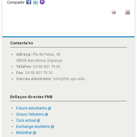
Compartir
Contacta'ns
Adreça:
Pla de Palau, 18
08003 Barcelona, Espanya
Telèfon:
34 93 401 79 36
Fax:
34 93 401 79 10
Correu electrònic:
info
fnb.upc.edu
Enllaços directes FNB
Futurs estudiants
Graus i Màsters
Curs actual
Exchange students
Mobilitat