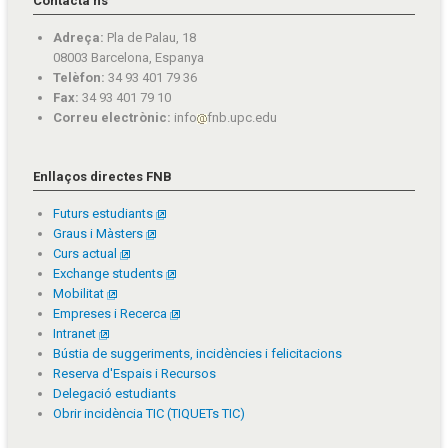
Contacta'ns
Adreça:
Pla de Palau, 18
08003 Barcelona, Espanya
Telèfon:
34 93 401 79 36
Fax:
34 93 401 79 10
Correu electrònic:
info
fnb.upc.edu
Enllaços directes FNB
Futurs estudiants
Graus i Màsters
Curs actual
Exchange students
Mobilitat
Empreses i Recerca
Intranet
Bústia de suggeriments, incidències i felicitacions
Reserva d'Espais i Recursos
Delegació estudiants
Obrir incidència TIC (TIQUETs TIC)