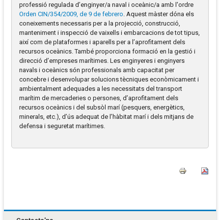
professió regulada d’enginyer/a naval i oceànic/a amb l'ordre
Orden CIN/354/2009, de 9 de febrero
. Aquest màster dóna els
coneixements necessaris per a la projecció, construcció,
manteniment i inspecció de vaixells i embarcacions de tot tipus,
així com de plataformes i aparells per a l’aprofitament dels
recursos oceànics. També proporciona formació en la gestió i
direcció d’empreses marítimes. Les enginyeres i enginyers
navals i oceànics són professionals amb capacitat per
concebre i desenvolupar solucions tècniques econòmicament i
ambientalment adequades a les necessitats del transport
marítim de mercaderies o persones, d’aprofitament dels
recursos oceànics i del subsòl marí (pesquers, energètics,
minerals, etc.), d’ús adequat de l’hàbitat marí i dels mitjans de
defensa i seguretat marítimes.