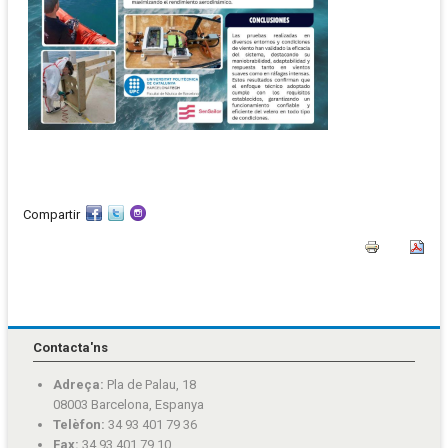
Compartir
Contacta'ns
Adreça:
Pla de Palau, 18
08003 Barcelona, Espanya
Telèfon:
34 93 401 79 36
Fax:
34 93 401 79 10