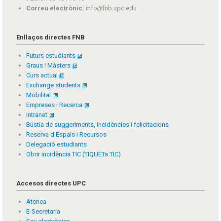
Correu electrònic:
info
fnb.upc.edu
Enllaços directes FNB
Futurs estudiants
Graus i Màsters
Curs actual
Exchange students
Mobilitat
Empreses i Recerca
Intranet
Bústia de suggeriments, incidències i felicitacions
Reserva d'Espais i Recursos
Delegació estudiants
Obrir incidència TIC (TIQUETs TIC)
Accesos directes UPC
Atenea
E-Secretaria