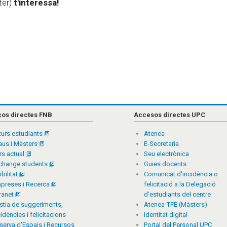
ter)
t'interessa!
ços directes FNB
Accesos directes UPC
turs estudiants
Atenea
aus i Màsters
E-Secretaria
rs actual
Seu electrònica
change students
Guies docents
bilitat
Comunicat d'incidència o
preses i Recerca
felicitació a la Delegació
tranet
d'estudiants del centre
stia de suggeriments,
Atenea-TFE (Màsters)
cidències i felicitacions
Identitat digital
serva d'Espais i Recursos
Portal del Personal UPC