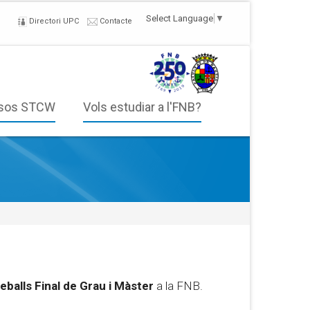
Select Language
▼
Directori UPC
Contacte
sos STCW
Vols estudiar a l'FNB?
eballs Final de Grau i Màster
a la FNB.