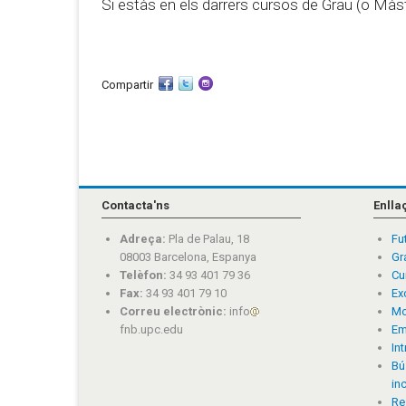
Si estàs en els darrers cursos de Grau (o Màs
Compartir
Contacta'ns
Enlla
Adreça:
Pla de Palau, 18
Fu
08003 Barcelona, Espanya
Gr
Telèfon:
34 93 401 79 36
Cu
Fax:
34 93 401 79 10
Ex
Correu electrònic:
info
Mo
fnb.upc.edu
Em
In
Bú
in
Re