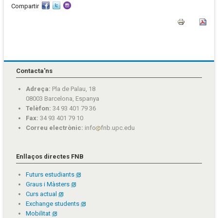
Compartir
Contacta'ns
Adreça:
Pla de Palau, 18
08003 Barcelona, Espanya
Telèfon:
34 93 401 79 36
Fax:
34 93 401 79 10
Correu electrònic:
info
fnb.upc.edu
Enllaços directes FNB
Futurs estudiants
Graus i Màsters
Curs actual
Exchange students
Mobilitat