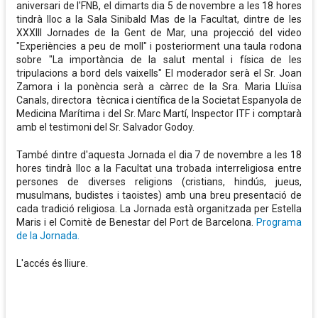
aniversari de l'FNB, el dimarts dia 5 de novembre a les 18 hores
tindrà lloc a la Sala Sinibald Mas de la Facultat, dintre de les
XXXIII Jornades de la Gent de Mar, una projecció del video
"Experiències a peu de moll" i posteriorment una taula rodona
sobre "La importància de la salut mental i física de les
tripulacions a bord dels vaixells" El moderador serà el Sr. Joan
Zamora i la ponència serà a càrrec de la Sra. Maria Lluïsa
Canals, directora tècnica i científica de la Societat Espanyola de
Medicina Marítima i del Sr. Marc Martí, Inspector ITF i comptarà
amb el testimoni del Sr. Salvador Godoy.
També dintre d'aquesta Jornada el dia 7 de novembre a les 18
hores tindrà lloc a la Facultat una trobada interreligiosa entre
persones de diverses religions (cristians, hindús, jueus,
musulmans, budistes i taoistes) amb una breu presentació de
cada tradició religiosa. La Jornada està organitzada per Estella
Maris i el Comitè de Benestar del Port de Barcelona.
Programa
de la Jornada.
L'accés és lliure.