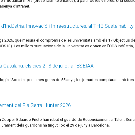
, en modalitat mixta (presencial i telemàtica), a partir de les 9 hores. Una sess
asenya d’intranet.
d'Indústria, Innovació i Infraestructures, al THE Sustainabilit
ings 2026, que mesura el compromís de les universitats amb els 17 Objectius
ODS13). Les millors puntuacions de la Universitat es donen en l'ODS Indústria, 
Catalana: els dies 2 i 3 de juliol, a l'ESEIAAT
logia i Societat per a més grans de 55 anys, les jornades comptaran amb tres
xement del Pla Serra Húnter 2026
n Zoppe i Eduardo Prieto han rebut el guardó de Reconeixement al Talent Serra H
lliurament dels guardons ha tingut lloc el 29 de juny a Barcelona.