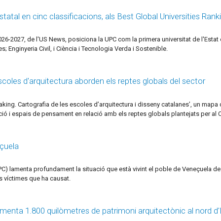
tatal en cinc classificacions, als Best Global Universities Ra
26-2027, de l'US News, posiciona la UPC com la primera universitat de l'Estat e
 Enginyeria Civil, i Ciència i Tecnologia Verda i Sostenible.
scoles d'arquitectura aborden els reptes globals del sector
e making. Cartografia de les escoles d’arquitectura i disseny catalanes’, un map
ació i espais de pensament en relació amb els reptes globals plantejats per al
eçuela
UPC) lamenta profundament la situació que està vivint el poble de Veneçuela de
s víctimes que ha causat.
umenta 1.800 quilòmetres de patrimoni arquitectònic al nord d