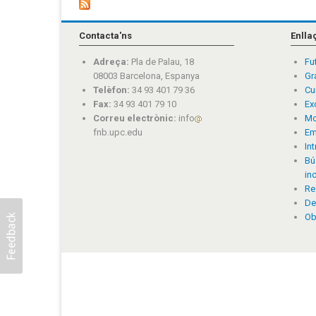
Contacta'ns
Enlla
Adreça:
Pla de Palau, 18
Fu
08003 Barcelona, Espanya
Gr
Telèfon:
34 93 401 79 36
Cu
Fax:
34 93 401 79 10
Ex
Correu electrònic:
info
Mo
fnb.upc.edu
Em
In
Bú
in
Re
De
Ob