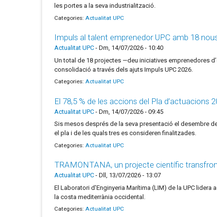
les portes a la seva industrialització.
Categories:
Actualitat UPC
Impuls al talent emprenedor UPC amb 18 nous 
Actualitat UPC
-
Dm, 14/07/2026 - 10:40
Un total de 18 projectes —deu iniciatives emprenedores d
consolidació a través dels ajuts Impuls UPC 2026.
Categories:
Actualitat UPC
El 78,5 % de les accions del Pla d’actuacions
Actualitat UPC
-
Dm, 14/07/2026 - 09:45
Sis mesos després de la seva presentació el desembre de 2
el pla i de les quals tres es consideren finalitzades.
Categories:
Actualitat UPC
TRAMONTANA, un projecte científic transfronter
Actualitat UPC
-
Dll, 13/07/2026 - 13:07
El Laboratori d'Enginyeria Marítima (LIM) de la UPC lidera
la costa mediterrània occidental.
Categories:
Actualitat UPC