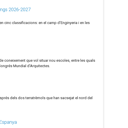
nkings 2026-2027
n cinc classificacions: en el camp d’Enginyeria i en les
a de coneixement que vol situar nou escoles, entre les quals
 Congrés Mundial d’Arquitectes.
sprés dels dos terratrèmols que han sacsejat el nord del
'Espanya