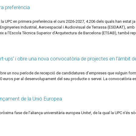
ra preferència
 la UPC en primera preferència el curs 2026-2027, 4.206 dels quals han estat ja 
nginyeries Industrial, Aeroespacial i Audiovisual de Terrassa (ESEIAAT), amb un
ix a l’Escola Tècnica Superior d’Arquitectura de Barcelona (ETSAB), també repet
t-ups' i obre una nova convocatòria de projectes en l’àmbit de
obre un nou període de recepció de candidatures d’empreses que vulguin form
000 euros per al desenvolupament del seu producte o servei. La convocatòria es
inançament de la Unió Europea
ròxima fase de l'aliança universitària europea Unite!, de la qual la UPC n'és