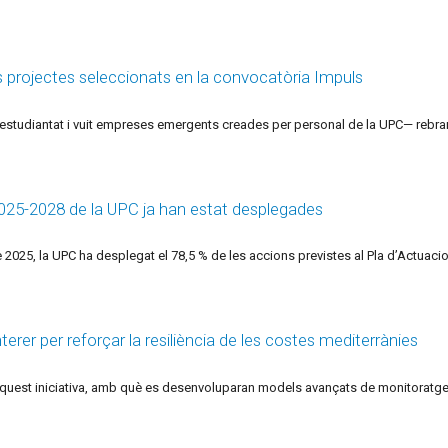
projectes seleccionats en la convocatòria Impuls
’estudiantat i vuit empreses emergents creades per personal de la UPC— rebr
 2025-2028 de la UPC ja han estat desplegades
025, la UPC ha desplegat el 78,5 % de les accions previstes al Pla d’Actuaci
er per reforçar la resiliència de les costes mediterrànies
 aquest iniciativa, amb què es desenvoluparan models avançats de monitoratge i