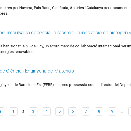
metres per Navarra, País Basc, Cantàbria, Astúries i Catalunya per documentar e
prés.
 per impulsar la docència, la recerca i la innovació en hidrogen 
ea han signat, el 25 de juny, un acord marc de col·laboració internacional per i
 energies renovables.
e Ciència i Enginyeria de Materials
nginyeria de Barcelona Est (EEBE), ha pres possessió com a director del Departa
r
1
2
3
4
5
6
7
8
9
…