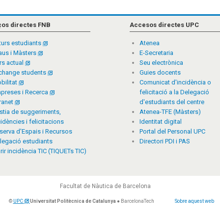
ços directes FNB
Accesos directes UPC
turs estudiants
Atenea
aus i Màsters
E-Secretaria
rs actual
Seu electrònica
change students
Guies docents
bilitat
Comunicat d'incidència o
preses i Recerca
felicitació a la Delegació
tranet
d'estudiants del centre
stia de suggeriments,
Atenea-TFE (Màsters)
cidències i felicitacions
Identitat digital
serva d'Espais i Recursos
Portal del Personal UPC
legació estudiants
Directori PDI i PAS
rir incidència TIC (TIQUETs TIC)
Facultat de Nàutica de Barcelona
©
UPC
Universitat Politècnica de Catalunya
● BarcelonaTech
Sobre aquest web