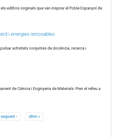
ls edificis originals que van inspirar el Poble Espanyol de
verd i energies renovables
mpulsar activitats conjuntes de docència, recerca i
ment de Ciència i Enginyeria de Materials. Pren el relleu a
següent ›
últim »