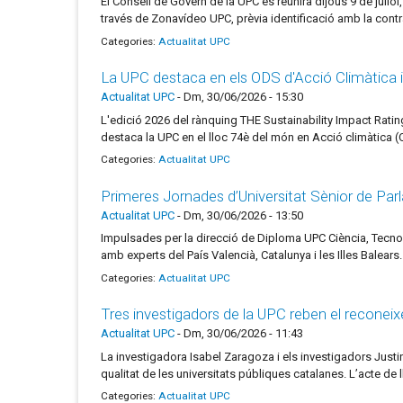
El Consell de Govern de la UPC es reunirà dijous 9 de juliol
través de Zonavídeo UPC, prèvia identificació amb la contr
Categories:
Actualitat UPC
La UPC destaca en els ODS d'Acció Climàtica i 
Actualitat UPC
-
Dm, 30/06/2026 - 15:30
L'edició 2026 del rànquing THE Sustainability Impact Rat
destaca la UPC en el lloc 74è del món en Acció climàtica (
Categories:
Actualitat UPC
Primeres Jornades d’Universitat Sènior de Parla 
Actualitat UPC
-
Dm, 30/06/2026 - 13:50
Impulsades per la direcció de Diploma UPC Ciència, Tecno
amb experts del País Valencià, Catalunya i les Illes Balears.
Categories:
Actualitat UPC
Tres investigadors de la UPC reben el reconei
Actualitat UPC
-
Dm, 30/06/2026 - 11:43
La investigadora Isabel Zaragoza i els investigadors Justi
qualitat de les universitats públiques catalanes. L’acte de 
Categories:
Actualitat UPC