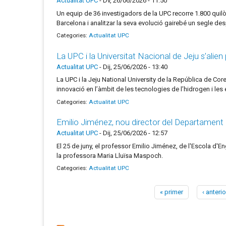
Actualitat UPC
-
Dv, 26/06/2026 - 11:50
Un equip de 36 investigadors de la UPC recorre 1.800 quilò
Barcelona i analitzar la seva evolució gairebé un segle des
Categories:
Actualitat UPC
La UPC i la Universitat Nacional de Jeju s’alien
Actualitat UPC
-
Dij, 25/06/2026 - 13:40
La UPC i la Jeju National University de la República de Cor
innovació en l’àmbit de les tecnologies de l’hidrogen i les
Categories:
Actualitat UPC
Emilio Jiménez, nou director del Departament d
Actualitat UPC
-
Dij, 25/06/2026 - 12:57
El 25 de juny, el professor Emilio Jiménez, de l'Escola d'E
la professora Maria Lluïsa Maspoch.
Categories:
Actualitat UPC
« primer
‹ anterio
Pàgines