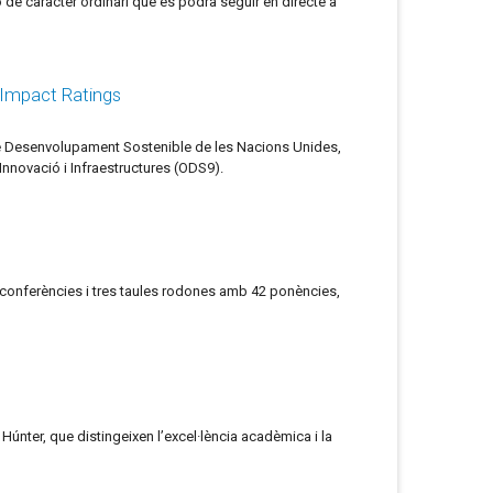
ió de caràcter ordinari que es podrà seguir en directe a
y Impact Ratings
 de Desenvolupament Sostenible de les Nacions Unides,
Innovació i Infraestructures (ODS9).
 conferències i tres taules rodones amb 42 ponències,
únter, que distingeixen l’excel·lència acadèmica i la