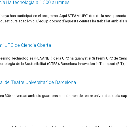
a i la tecnologia a 1.300 alumnes
alunya han participat en el programa 'Aquí STEAM UPC' des de la seva posada 
aquest curs acadèmic. L’equip docent d’aquests centres ha treballat amb els s
mi UPC de Ciència Oberta
ering Technologies (PLAANET) de la UPC ha guanyat el 3r Premi UPC de Ciència Ob
nologia de la Sostenibilitat (CITES); Barcelona Innovation in Transport (BIT), i 
val de Teatre Universitari de Barcelona
seu 30è aniversari amb sis guardons al certamen de teatre universitari de la cap