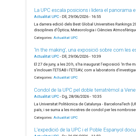
La UPC escala posicions i lidera el panorama es
Actualitat UPC
-
Dll, 29/06/2026 - 16:55
La darrera edició dels Best Global Universities Rankings 20
disciplines d’Òptica; Meteorologia i Ciències Atmosfèriques;
Categories:
Actualitat UPC
‘In the making’, una exposició sobre com les e
Actualitat UPC
-
Dll, 29/06/2026 - 10:39
El 27 de juny, a les 20 h, s’ha inaugurat l’exposició ‘In th
s'inclouen l'ETSAB i l'ETSAV, com a laboratoris d’investig
Categories:
Actualitat UPC
Condol de la UPC pel doble terratrèmol a Ven
Actualitat UPC
-
Dg, 28/06/2026 - 10:35
La Universitat Politècnica de Catalunya - BarcelonaTech (
país, i se suma a les mostres de condol per les nombrose
Categories:
Actualitat UPC
L'expedició de la UPC i el Poble Espanyol doc