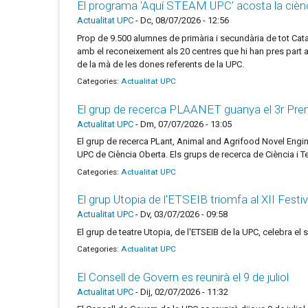
El programa 'Aquí STEAM UPC’ acosta la ciènci
Actualitat UPC
-
Dc, 08/07/2026 - 12:56
Prop de 9.500 alumnes de primària i secundària de tot Cat
amb el reconeixement als 20 centres que hi han pres part 
de la mà de les dones referents de la UPC.
Categories:
Actualitat UPC
El grup de recerca PLAANET guanya el 3r Pre
Actualitat UPC
-
Dm, 07/07/2026 - 13:05
El grup de recerca PLant, Animal and Agrifood Novel Engine
UPC de Ciència Oberta. Els grups de recerca de Ciència i Tec
Categories:
Actualitat UPC
El grup Utopia de l'ETSEIB triomfa al XII Festi
Actualitat UPC
-
Dv, 03/07/2026 - 09:58
El grup de teatre Utopia, de l'ETSEIB de la UPC, celebra el 
Categories:
Actualitat UPC
El Consell de Govern es reunirà el 9 de juliol
Actualitat UPC
-
Dij, 02/07/2026 - 11:32