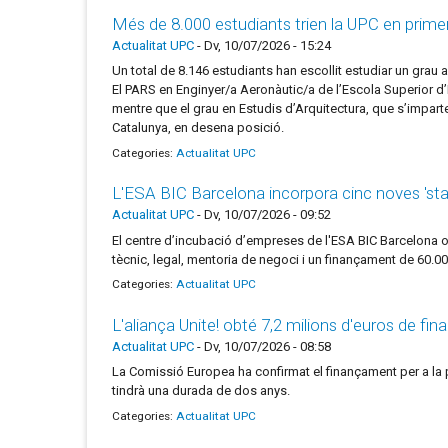
Més de 8.000 estudiants trien la UPC en prime
Actualitat UPC
-
Dv, 10/07/2026 - 15:24
Un total de 8.146 estudiants han escollit estudiar un grau a
El PARS en Enginyer/a Aeronàutic/a de l’Escola Superior d’E
mentre que el grau en Estudis d’Arquitectura, que s’imparte
Catalunya, en desena posició.
Categories:
Actualitat UPC
L'ESA BIC Barcelona incorpora cinc noves 'star
Actualitat UPC
-
Dv, 10/07/2026 - 09:52
El centre d’incubació d’empreses de l'ESA BIC Barcelona 
tècnic, legal, mentoria de negoci i un finançament de 60.
Categories:
Actualitat UPC
L'aliança Unite! obté 7,2 milions d'euros de f
Actualitat UPC
-
Dv, 10/07/2026 - 08:58
La Comissió Europea ha confirmat el finançament per a la p
tindrà una durada de dos anys.
Categories:
Actualitat UPC