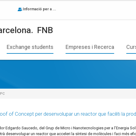
Informació per a ...
arcelona.
FNB
Exchange students
Empreses i Recerca
Cur
UPC
of of Concept per desenvolupar un reactor que faciliti la pro
gador Edgardo Saucedo, del Grup de Micro i Nanotecnologies per a l’Energia S
à desenvolupar un reactor que acceleri la síntesi de molècules i faci més efic