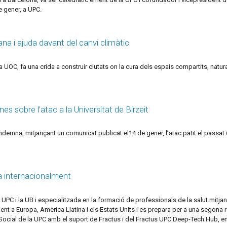
e gener, a UPC.
bana i ajuda davant del canvi climàtic
 UOC, fa una crida a construir ciutats on la cura dels espais compartits, natural
s sobre l’atac a la Universitat de Birzeit
mna, mitjançant un comunicat publicat el14 de gener, l’atac patit el passat 6 d
da internacionalment
 UPC i la UB i especialitzada en la formació de professionals de la salut mitja
ionalment a Europa, Amèrica Llatina i els Estats Units i es prepara per a una se
 Social de la UPC amb el suport de Fractus i del Fractus UPC Deep-Tech Hub, en