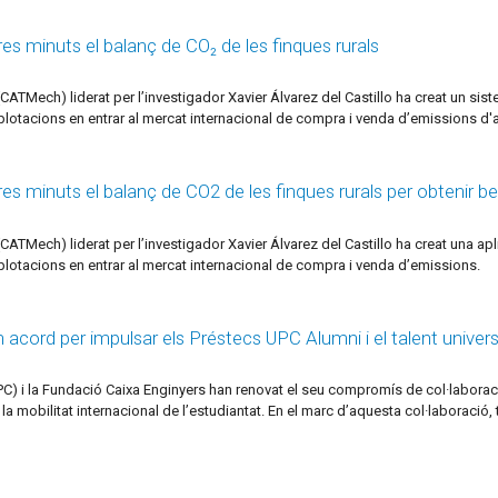
s minuts el balanç de CO₂ de les finques rurals
TMech) liderat per l’investigador Xavier Álvarez del Castillo ha creat un si
explotacions en entrar al mercat internacional de compra i venda d’emissions d
s minuts el balanç de CO2 de les finques rurals per obtenir b
TMech) liderat per l’investigador Xavier Álvarez del Castillo ha creat una ap
xplotacions en entrar al mercat internacional de compra i venda d’emissions.
acord per impulsar els Préstecs UPC Alumni i el talent universi
UPC) i la Fundació Caixa Enginyers han renovat el seu compromís de col·laborac
 la mobilitat internacional de l’estudiantat. En el marc d’aquesta col·laboraci