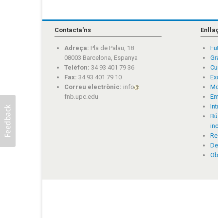
Contacta'ns
Enlla
Adreça:
Pla de Palau, 18
Fu
08003 Barcelona, Espanya
Gr
Telèfon:
34 93 401 79 36
Cu
Fax:
34 93 401 79 10
Ex
Correu electrònic:
info
Mo
fnb.upc.edu
Em
In
Bú
in
Re
De
Ob