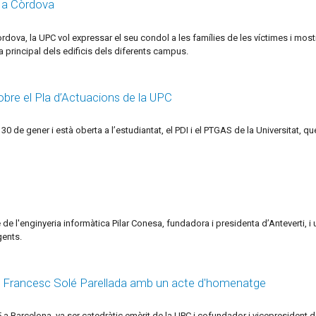
t a Còrdova
dova, la UPC vol expressar el seu condol a les famílies de les víctimes i mostr
da principal dels edificis dels diferents campus.
obre el Pla d’Actuacions de la UPC
 30 de gener i està oberta a l’estudiantat, el PDI i el PTGAS de la Universitat, 
 de l'enginyeria informàtica Pilar Conesa, fundadora i presidenta d’Anteverti, i
gents.
de Francesc Solé Parellada amb un acte d'homenatge
5 a Barcelona, va ser catedràtic emèrit de la UPC i cofundador i vicepresident