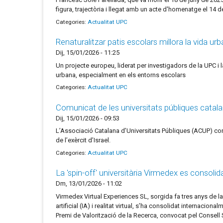
figura, trajectòria i llegat amb un acte d'homenatge el 14 d
Categories:
Actualitat UPC
Renaturalitzar patis escolars millora la vida ur
Dij, 15/01/2026 - 11:25
Un projecte europeu, liderat per investigadors de la UPC i la
urbana, especialment en els entorns escolars
Categories:
Actualitat UPC
Comunicat de les universitats públiques catalane
Dij, 15/01/2026 - 09:53
L’Associació Catalana d’Universitats Públiques (ACUP) conde
de l’exèrcit d’Israel.
Categories:
Actualitat UPC
La 'spin-off' universitària Virmedex es consoli
Dm, 13/01/2026 - 11:02
Virmedex Virtual Experiences SL, sorgida fa tres anys de la
artificial (IA) i realitat virtual, s’ha consolidat internac
Premi de Valorització de la Recerca, convocat pel Consell