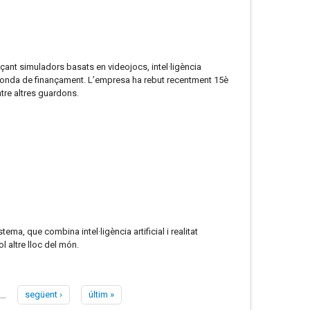
nçant simuladors basats en videojocs, intel·ligència
gona ronda de finançament. L’empresa ha rebut recentment 15è
tre altres guardons.
ma, que combina intel·ligència artificial i realitat
 altre lloc del món.
…
següent ›
últim »