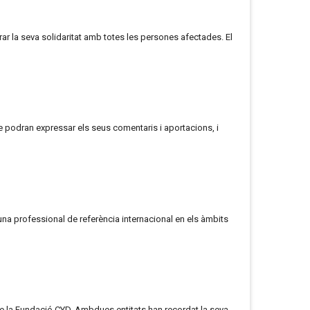
ar la seva solidaritat amb totes les persones afectades. El
que podran expressar els seus comentaris i aportacions, i
 una professional de referència internacional en els àmbits
 de la Fundació CYD. Ambdues entitats han recordat la seva