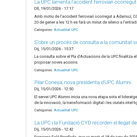
La UPC lamenta l'accident ferroviari ocorregu
Dll, 19/01/2026 - 17:17
Amb motiu de l'accident ferroviari ocorregut a Adamuz, Còr
20 de gener a les 12 h es farà un minut de silenci a l'entra
Categories:
Actualitat UPC
S’obre un procés de consulta a la comunitat s
Dij, 15/01/2026 - 15:37
La consulta sobre el Pla d’Actuacions de la UPC finalitza el
proposar noves accions.
Categories:
Actualitat UPC
Pilar Conesa, nova presidenta d’UPC Alumni
Dij, 15/01/2026 - 12:50
El servei UPC Alumni inicia una nova etapa sota el lideratge
de la innovació, la transformació digital i les ciutats intel·li
Categories:
Actualitat UPC
La UPC i la Fundació CYD recorden el llegat 
Dij, 15/01/2026 - 12:42
Francesc Solé Parellada, que va morir el 18 de juny de 202