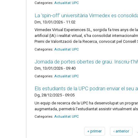
Categories:
Actualitat UPC
La 'spin-off' universitària Virmedex es consoli
Dm, 13/01/2026 - 11:02
Virmedex Virtual Experiences SL, sorgida fa tres anys de la
artificial (IA) i realitat virtual, s’ha consolidat internac
Premi de Valorització de la Recerca, convocat pel Consell
Categories:
Actualitat UPC
Jornada de portes obertes de grau. Inscriu-t'hi!
Dm, 13/01/2026 - 09:40
Categories:
Actualitat UPC
Els estudiants de la UPC podran enviar el seu
Dg, 28/12/2025 - 09:05
Un equip de recerca de la UPC ha desenvolupat un programa p
augmentada, permetrà l'estudiantat assistir virtualment al
Categories:
Actualitat UPC
« primer
‹ anterior
Pàgines