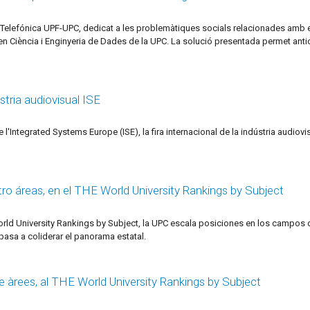
 Telefónica UPF-UPC, dedicat a les problemàtiques socials relacionades amb e
 Ciència i Enginyeria de Dades de la UPC. La solució presentada permet anticip
ústria audiovisual ISE
l'Integrated Systems Europe (ISE), la fira internacional de la indústria audiovis
tro áreas, en el THE World University Rankings by Subject
orld University Rankings by Subject, la UPC escala posiciones en los campos 
pasa a coliderar el panorama estatal.
re àrees, al THE World University Rankings by Subject