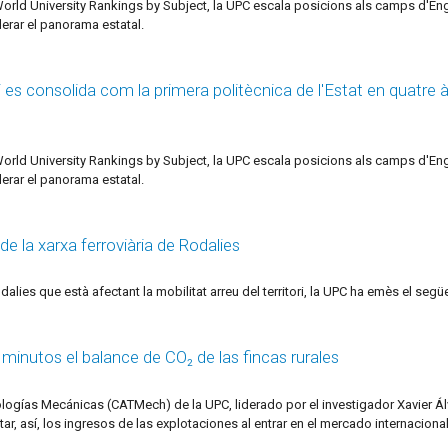
orld University Rankings by Subject, la UPC escala posicions als camps d'Engin
erar el panorama estatal.
i es consolida com la primera politècnica de l'Estat en quatre 
orld University Rankings by Subject, la UPC escala posicions als camps d'Engin
erar el panorama estatal.
de la xarxa ferroviària de Rodalies
dalies que està afectant la mobilitat arreu del territori, la UPC ha emès el seg
minutos el balance de CO₂ de las fincas rurales
ogías Mecánicas (CATMech) de la UPC, liderado por el investigador Xavier Álv
r, así, los ingresos de las explotaciones al entrar en el mercado internacion