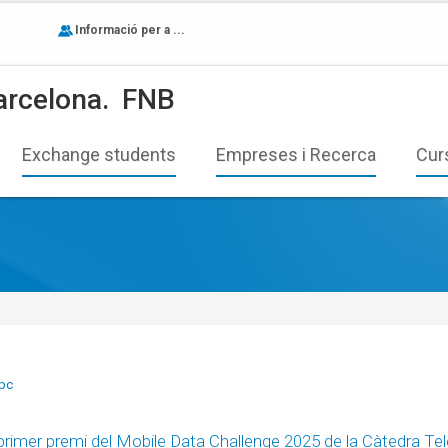
Informació per a ...
arcelona.
FNB
Exchange students
Empreses i Recerca
Cur
upc
 primer premi del Mobile Data Challenge 2025 de la Càtedra T