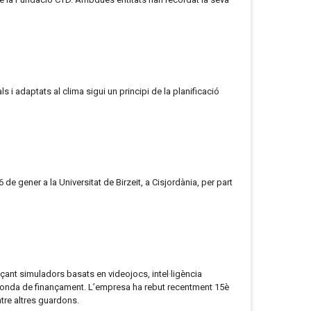
s i adaptats al clima sigui un principi de la planificació
e gener a la Universitat de Birzeit, a Cisjordània, per part
nçant simuladors basats en videojocs, intel·ligència
gona ronda de finançament. L’empresa ha rebut recentment 15è
tre altres guardons.