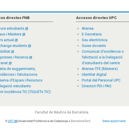
ços directes FNB
Accesos directes UPC
turs estudiants
Atenea
aus i Màsters
E-Secretaria
rs actual
Seu electrònica
change students
Guies docents
bilitat
Comunicat d'incidència o
preses i Recerca
felicitació a la Delegació
tranet
d'estudiants del centre
stia de suggeriments,
Atenea-TFE (Màsters)
cidències i felicitacions
Identitat digital
serva d'Espais i Recursos
Portal del Personal UPC
legació estudiants
Directori PDI i PAS
rir incidència TIC (TIQUETs TIC)
Facultat de Nàutica de Barcelona
©
UPC
Universitat Politècnica de Catalunya
● BarcelonaTech
Sobre aquest web