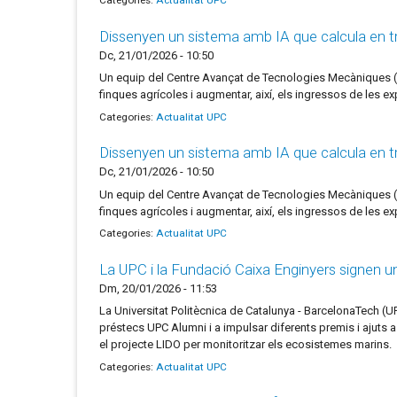
Categories:
Actualitat UPC
Dissenyen un sistema amb IA que calcula en tre
Dc, 21/01/2026 - 10:50
Un equip del Centre Avançat de Tecnologies Mecàniques (CA
finques agrícoles i augmentar, així, els ingressos de les 
Categories:
Actualitat UPC
Dissenyen un sistema amb IA que calcula en tre
Dc, 21/01/2026 - 10:50
Un equip del Centre Avançat de Tecnologies Mecàniques (CA
finques agrícoles i augmentar, així, els ingressos de les e
Categories:
Actualitat UPC
La UPC i la Fundació Caixa Enginyers signen un 
Dm, 20/01/2026 - 11:53
La Universitat Politècnica de Catalunya - BarcelonaTech (
préstecs UPC Alumni i a impulsar diferents premis i ajuts a
el projecte LIDO per monitoritzar els ecosistemes marins.
Categories:
Actualitat UPC