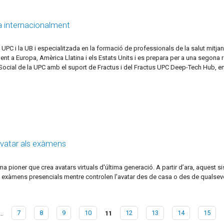
da internacionalment
 UPC i la UB i especialitzada en la formació de professionals de la salut mitja
ionalment a Europa, Amèrica Llatina i els Estats Units i es prepara per a una se
 Social de la UPC amb el suport de Fractus i del Fractus UPC Deep-Tech Hub, en
 avatar als exàmens
ioner que crea avatars virtuals d'última generació. A partir d’ara, aquest siste
s exàmens presencials mentre controlen l'avatar des de casa o des de qualsevol
…
7
8
9
10
11
12
13
14
15