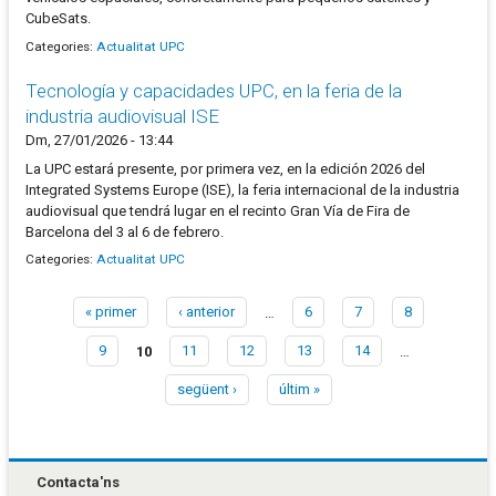
CubeSats.
Categories:
Actualitat UPC
Tecnología y capacidades UPC, en la feria de la
industria audiovisual ISE
Dm, 27/01/2026 - 13:44
La UPC estará presente, por primera vez, en la edición 2026 del
Integrated Systems Europe (ISE), la feria internacional de la industria
audiovisual que tendrá lugar en el recinto Gran Vía de Fira de
Barcelona del 3 al 6 de febrero.
Categories:
Actualitat UPC
« primer
‹ anterior
…
6
7
8
Pàgines
9
10
11
12
13
14
…
següent ›
últim »
Contacta'ns