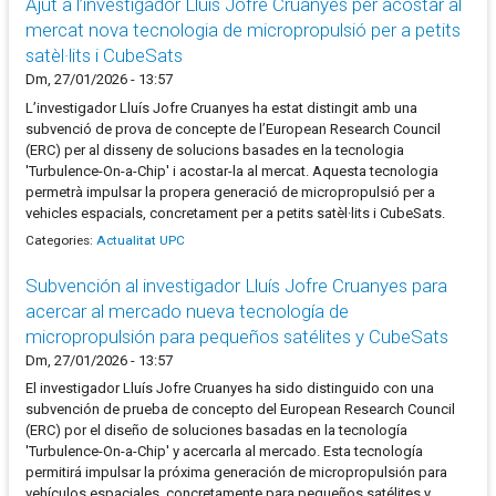
Ajut a l’investigador Lluís Jofre Cruanyes per acostar al
mercat nova tecnologia de micropropulsió per a petits
satèl·lits i CubeSats
Dm, 27/01/2026 - 13:57
L’investigador Lluís Jofre Cruanyes ha estat distingit amb una
subvenció de prova de concepte de l’European Research Council
(ERC) per al disseny de solucions basades en la tecnologia
'Turbulence-On-a-Chip' i acostar-la al mercat. Aquesta tecnologia
permetrà impulsar la propera generació de micropropulsió per a
vehicles espacials, concretament per a petits satèl·lits i CubeSats.
Categories:
Actualitat UPC
Subvención al investigador Lluís Jofre Cruanyes para
acercar al mercado nueva tecnología de
micropropulsión para pequeños satélites y CubeSats
Dm, 27/01/2026 - 13:57
El investigador Lluís Jofre Cruanyes ha sido distinguido con una
subvención de prueba de concepto del European Research Council
(ERC) por el diseño de soluciones basadas en la tecnología
'Turbulence-On-a-Chip' y acercarla al mercado. Esta tecnología
permitirá impulsar la próxima generación de micropropulsión para
vehículos espaciales, concretamente para pequeños satélites y