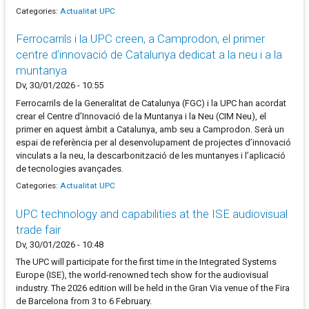
Categories:
Actualitat UPC
Ferrocarrils i la UPC creen, a Camprodon, el primer
centre d’innovació de Catalunya dedicat a la neu i a la
muntanya
Dv, 30/01/2026 - 10:55
Ferrocarrils de la Generalitat de Catalunya (FGC) i la UPC han acordat
crear el Centre d’Innovació de la Muntanya i la Neu (CIM Neu), el
primer en aquest àmbit a Catalunya, amb seu a Camprodon. Serà un
espai de referència per al desenvolupament de projectes d’innovació
vinculats a la neu, la descarbonització de les muntanyes i l’aplicació
de tecnologies avançades.
Categories:
Actualitat UPC
UPC technology and capabilities at the ISE audiovisual
trade fair
Dv, 30/01/2026 - 10:48
The UPC will participate for the first time in the Integrated Systems
Europe (ISE), the world-renowned tech show for the audiovisual
industry. The 2026 edition will be held in the Gran Via venue of the Fira
de Barcelona from 3 to 6 February.