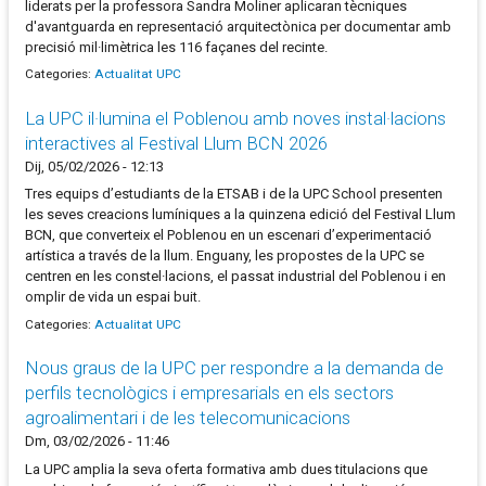
liderats per la professora Sandra Moliner aplicaran tècniques
d'avantguarda en representació arquitectònica per documentar amb
precisió mil·limètrica les 116 façanes del recinte.
Categories:
Actualitat UPC
La UPC il·lumina el Poblenou amb noves instal·lacions
interactives al Festival Llum BCN 2026
Dij, 05/02/2026 - 12:13
Tres equips d’estudiants de la ETSAB i de la UPC School presenten
les seves creacions lumíniques a la quinzena edició del Festival Llum
BCN, que converteix el Poblenou en un escenari d’experimentació
artística a través de la llum. Enguany, les propostes de la UPC se
centren en les constel·lacions, el passat industrial del Poblenou i en
omplir de vida un espai buit.
Categories:
Actualitat UPC
Nous graus de la UPC per respondre a la demanda de
perfils tecnològics i empresarials en els sectors
agroalimentari i de les telecomunicacions
Dm, 03/02/2026 - 11:46
La UPC amplia la seva oferta formativa amb dues titulacions que