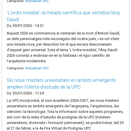
Categories:
Actualitat UPC
‘L'ordre invisible’, la mirada científica que vertebra l'Any
Gaudí
Dv, 30/01/2026 - 14:31
Aquest 2026 es commemora el centenari de la mort d’Antoni Gaudí,
un dels personatges més reconeguts del nostre país, i es vol oferir
una mirada nova, per descobrir tot el que encara desconeixem
d’aquest geni universal. Sota el lema ‘L’ordre invisible’, l’Any Gaudí
2026 convida a endinsar-se en la fantasia i el rigor científic de
l’arquitecte modernista.
Categories:
Actualitat UPC
Sis nous màsters universitaris en àmbits emergents
amplien l’oferta d’estudis de la UPC
Dv, 30/01/2026 - 11:34
La UPC incorporarà, el curs acadèmic 2026-2027, sis nous màsters
universitaris en àmbits emergents de l’enginyeria, l’arquitectura, les
ciències i la tecnologia. Tota la informació sobre aquests programes,
així com de la resta d’estudis de postgrau de la UPC (màsters
universitaris, doctorats i formació permanent), es podrà trobar, del 23
al 27 de febrer, a la 4a Fira Virtual de Postgrau UPC