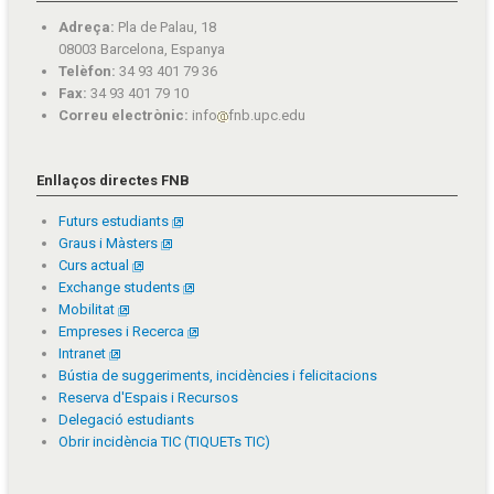
Adreça:
Pla de Palau, 18
08003 Barcelona, Espanya
Telèfon:
34 93 401 79 36
Fax:
34 93 401 79 10
Correu electrònic:
info
fnb.upc.edu
Enllaços directes FNB
Futurs estudiants
Graus i Màsters
Curs actual
Exchange students
Mobilitat
Empreses i Recerca
Intranet
Bústia de suggeriments, incidències i felicitacions
Reserva d'Espais i Recursos
Delegació estudiants
Obrir incidència TIC (TIQUETs TIC)