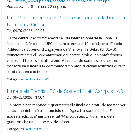
URL:
https://www.upc.edu/ca/sala-de-premsa/actualitat-upc
Actualitzat:
fa 51 minuts 22 segons
La UPC commemora el Dia Internacional de la Dona i la
Nena en la Ciència
Dll, 09/02/2026 - 09:05
L'acte central per commemorar el Dia Internacional de la Dona i la
Nena en la Ciència a la UPC es durà a terme el 19 de febrer a l’Escola
Politècnica Superior d'Enginyeria de Vilanova i la Geltrú (EPSEVG),
coincidint amb el 125è aniversari del centre, amb dues conferències i
visites a diferents instal·lacions. A la resta de campus, els centres
docents se sumen a la commemoració amb diverses activitats durant
la tota aquesta setmana.
Categories:
Actualitat UPC
Lliurats els Premis UPC de Sostenibilitat i Campus LAB
Dv, 06/02/2026 - 14:04
Els premis han reconegut quatre treballs finals de grau i de màster per
la seva contribució a la transició ecològica i la sostenibilitat. En
aquesta edició, s'han presentat 94 propostes. El lliurament dels
guardons ha tingut lloc el 2 de febrer.
Categories:
Actualitat UPC