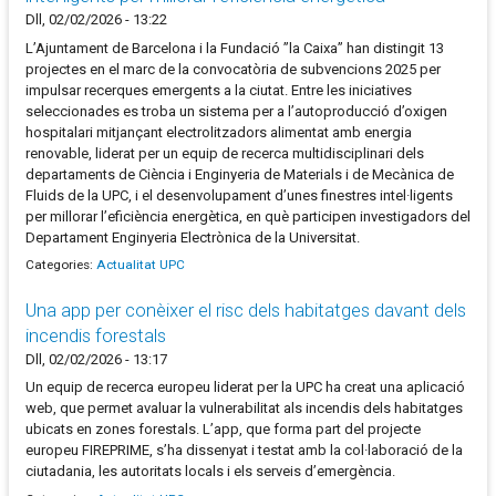
Dll, 02/02/2026 - 13:22
L’Ajuntament de Barcelona i la Fundació ”la Caixa” han distingit 13
projectes en el marc de la convocatòria de subvencions 2025 per
impulsar recerques emergents a la ciutat. Entre les iniciatives
seleccionades es troba un sistema per a l’autoproducció d’oxigen
hospitalari mitjançant electrolitzadors alimentat amb energia
renovable, liderat per un equip de recerca multidisciplinari dels
departaments de Ciència i Enginyeria de Materials i de Mecànica de
Fluids de la UPC, i el desenvolupament d’unes finestres intel·ligents
per millorar l’eficiència energètica, en què participen investigadors del
Departament Enginyeria Electrònica de la Universitat.
Categories:
Actualitat UPC
Una app per conèixer el risc dels habitatges davant dels
incendis forestals
Dll, 02/02/2026 - 13:17
Un equip de recerca europeu liderat per la UPC ha creat una aplicació
web, que permet avaluar la vulnerabilitat als incendis dels habitatges
ubicats en zones forestals. L’app, que forma part del projecte
europeu FIREPRIME, s’ha dissenyat i testat amb la col·laboració de la
ciutadania, les autoritats locals i els serveis d’emergència.