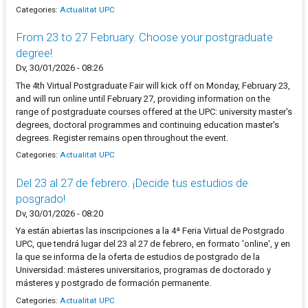
Categories:
Actualitat UPC
From 23 to 27 February. Choose your postgraduate
degree!
Dv, 30/01/2026 - 08:26
The 4th Virtual Postgraduate Fair will kick off on Monday, February 23,
and will run online until February 27, providing information on the
range of postgraduate courses offered at the UPC: university master's
degrees, doctoral programmes and continuing education master's
degrees. Register remains open throughout the event.
Categories:
Actualitat UPC
Del 23 al 27 de febrero. ¡Decide tus estudios de
posgrado!
Dv, 30/01/2026 - 08:20
Ya están abiertas las inscripciones a la 4ª Feria Virtual de Postgrado
UPC, que tendrá lugar del 23 al 27 de febrero, en formato 'online', y en
la que se informa de la oferta de estudios de postgrado de la
Universidad: másteres universitarios, programas de doctorado y
másteres y postgrado de formación permanente.
Categories:
Actualitat UPC