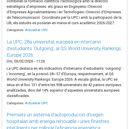
combinen la formació científica i tecnològica amb la direcció
estratègica d’empreses: els graus en Enginyeria i Direcció
d'Empreses Agroalimentàries i en Tecnologies i Direcció d'Empreses
de Telecomunicació. Coordinats per la UPC i amb la participació de la
UB, els estudis es posaran en marxa el curs acadèmic 2026-2027.
Categories:
Actualitat UPC
La UPC, 28a universitat europea en intercanvi
d’estudiants ‘Outgoing’, al QS World University Rankings:
Europe 2026
Dm, 03/02/2026 - 11:26
La UPC destaca en els indicadors d’intercanvi d’estudiants ‘outgoing’
i ‘incoming’, en la posició 28 i 57 d’Europa, respectivament, al QS
World University Rankings: Europe 2026. A escala global, la UPC se
situa en el lloc 131 d’entre les 958 universitats de 42 països europeus
analitzades, dins del 14% superior d’aquestes universitats europees
classificades.
Categories:
Actualitat UPC
Premiats un sistema d’autoproducció d’oxigen
hospitalari amb energia renovable i unes finestres
intel·ligents per millorar l’eficiència energètica