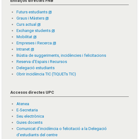
Enllaços directes FNB
Futurs estudiants
Graus i Màsters
Curs actual
Exchange students
Mobilitat
Empreses i Recerca
Intranet
Bústia de suggeriments, incidències i felicitacions
Reserva d'Espais i Recursos
Delegació estudiants
Obrir incidència TIC (TIQUETs TIC)
Accesos directes UPC
Atenea
E-Secretaria
Seu electrònica
Guies docents
Comunicat d'incidència o felicitació a la Delegació
d'estudiants del centre