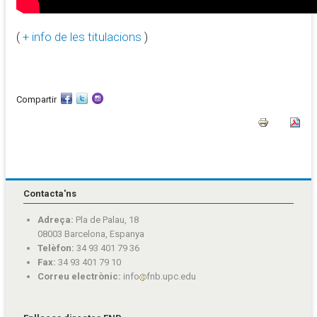
(
+ info de les titulacions
)
Compartir
Contacta'ns
Adreça:
Pla de Palau, 18
08003 Barcelona, Espanya
Telèfon:
34 93 401 79 36
Fax:
34 93 401 79 10
Correu electrònic:
info
fnb.upc.edu