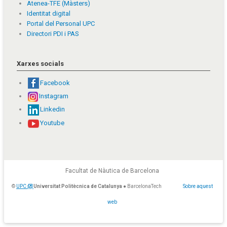
Atenea-TFE (Màsters)
Identitat digital
Portal del Personal UPC
Directori PDI i PAS
Xarxes socials
Facebook
Instagram
Linkedin
Youtube
Facultat de Nàutica de Barcelona
©
UPC
Universitat Politècnica de Catalunya
● BarcelonaTech
Sobre aquest
web