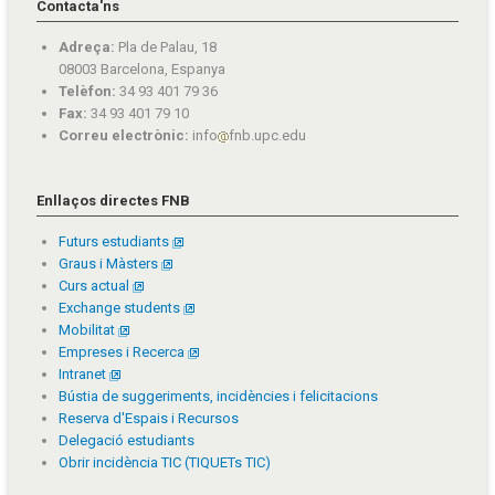
Contacta'ns
Adreça:
Pla de Palau, 18
08003 Barcelona, Espanya
Telèfon:
34 93 401 79 36
Fax:
34 93 401 79 10
Correu electrònic:
info
fnb.upc.edu
Enllaços directes FNB
Futurs estudiants
Graus i Màsters
Curs actual
Exchange students
Mobilitat
Empreses i Recerca
Intranet
Bústia de suggeriments, incidències i felicitacions
Reserva d'Espais i Recursos
Delegació estudiants
Obrir incidència TIC (TIQUETs TIC)