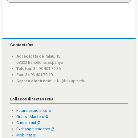
Contacta'ns
Adreça:
Pla de Palau, 18
08003 Barcelona, Espanya
Telèfon:
34 93 401 79 36
Fax:
34 93 401 79 10
Correu electrònic:
info
fnb.upc.edu
Enllaços directes FNB
Futurs estudiants
Graus i Màsters
Curs actual
Exchange students
Mobilitat