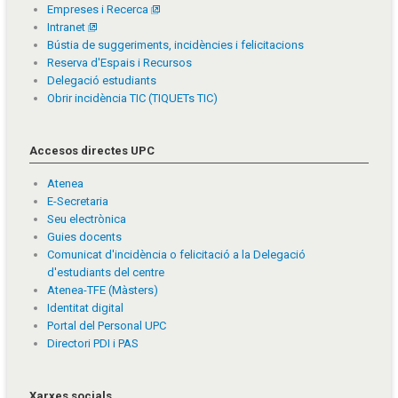
Empreses i Recerca
Intranet
Bústia de suggeriments, incidències i felicitacions
Reserva d'Espais i Recursos
Delegació estudiants
Obrir incidència TIC (TIQUETs TIC)
Accesos directes UPC
Atenea
E-Secretaria
Seu electrònica
Guies docents
Comunicat d'incidència o felicitació a la Delegació
d'estudiants del centre
Atenea-TFE (Màsters)
Identitat digital
Portal del Personal UPC
Directori PDI i PAS
Xarxes socials