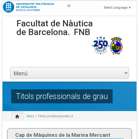
Select Language
▼
Facultat de Nàutica
de Barcelona.
FNB
Titols professionals de grau
Inici
» Titols professionals d ...
Cap de Màquines de la Marina Mercant