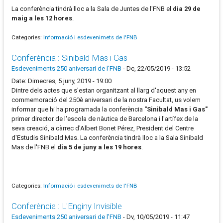
La conferència tindrà lloc a la Sala de Juntes de l'FNB el
dia 29 de
maig a les 12 hores
.
Categories:
Informació i esdevenimets de l'FNB
Conferència : Sinibald Mas i Gas
Esdeveniments 250 aniversari de l'FNB
-
Dc, 22/05/2019 - 13:52
Date: Dimecres, 5 juny, 2019 - 19:00
Dintre dels actes que s'estan organitzant al llarg d'aquest any en
commemoració del 250è aniversari de la nostra Facultat, us volem
informar que hi ha programada la conferència
"Sinibald Mas i Gas"
primer director de l'escola de nàutica de Barcelona i l'artífex de la
seva creació, a càrrec d'Albert Bonet Pérez, President del Centre
d'Estudis Sinibald Mas. La conferència tindrà lloc a la Sala Sinibald
Mas de l'FNB el
dia 5 de juny a les 19 hores
.
Categories:
Informació i esdevenimets de l'FNB
Conferència : L'Enginy Invisible
Esdeveniments 250 aniversari de l'FNB
-
Dv, 10/05/2019 - 11:47