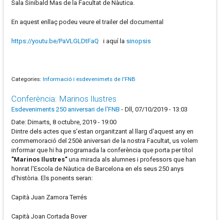
Sala Sinibald Mas de la Facultat de Nàutica.
En aquest enllaç podeu veure el trailer del documental
https://youtu.be/PaVLGLDtFaQ
i aquí la
sinopsis
Categories:
Informació i esdevenimets de l'FNB
Conferència: Marinos Ilustres
Esdeveniments 250 aniversari de l'FNB
-
Dll, 07/10/2019 - 13:03
Date: Dimarts, 8 octubre, 2019 - 19:00
Dintre dels actes que s'estan organitzant al llarg d'aquest any en
commemoració del 250è aniversari de la nostra Facultat, us volem
informar que hi ha programada la conferència que porta per títol
"Marinos Ilustres"
una mirada als alumnes i professors que han
honrat l'Escola de Nàutica de Barcelona en els seus 250 anys
d'història. Els ponents seran:
Capità Juan Zamora Terrés
Capità Joan Cortada Bover