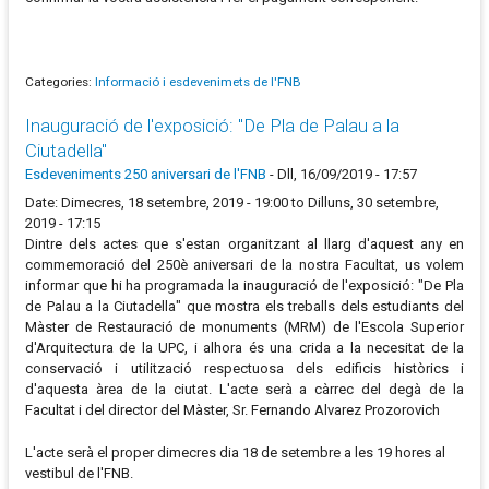
Categories:
Informació i esdevenimets de l'FNB
Inauguració de l'exposició: "De Pla de Palau a la
Ciutadella"
Esdeveniments 250 aniversari de l'FNB
-
Dll, 16/09/2019 - 17:57
Date: Dimecres, 18 setembre, 2019 - 19:00 to Dilluns, 30 setembre,
2019 - 17:15
Dintre dels actes que s'estan organitzant al llarg d'aquest any en
commemoració del 250è aniversari de la nostra Facultat, us volem
informar que hi ha programada la inauguració de l'exposició: "De Pla
de Palau a la Ciutadella" que mostra els treballs dels estudiants del
Màster de Restauració de monuments (MRM) de l'Escola Superior
d'Arquitectura de la UPC, i alhora és una crida a la necesitat de la
conservació i utilització respectuosa dels edificis històrics i
d'aquesta àrea de la ciutat. L'acte serà a càrrec del degà de la
Facultat i del director del Màster, Sr. Fernando Alvarez Prozorovich
L'acte serà el proper dimecres dia 18 de setembre a les 19 hores al
vestibul de l'FNB.