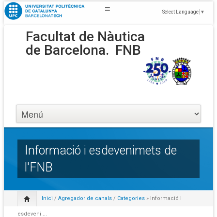
Select Language
▼
Facultat de Nàutica
de Barcelona.
FNB
Informació i esdevenimets de
l'FNB
Inici
/
Agregador de canals
/
Categories
» Informació i
esdeveni ...