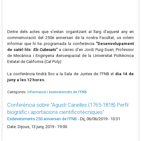
Dintre dels actes que s'estan organitzant al llarg d'aquest any en
commemoració del 250è aniversari de la nostra Facultat, us volem
informar que hi ha programada la conferència
"Desenvolupament
de satèl·lits:
Els Cubesats
"
a càrrec d'en Jordi Puig-Suari, Professor
de Mecànica i Enginyeria Aeroespacial de la Universitat Politècnica
Estatal de California (Cal Poly)
La conferència tindrà lloc a la Sala de Juntes de l'FNB el
dia 14 de
juny a les 12 hores
.
Categories:
Informació i esdevenimets de l'FNB
Conferència sobre "Agustí Canelles (1765-1818) Perfil
biogràfic i aportacions cientificotècniques"
Esdeveniments 250 aniversari de l'FNB
-
Dij, 06/06/2019 - 10:31
Date: Dijous, 13 juny, 2019 - 19:00