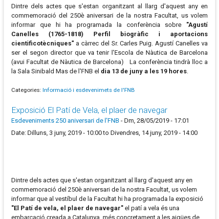
Dintre dels actes que s'estan organitzant al llarg d'aquest any en
commemoració del 250è aniversari de la nostra Facultat, us volem
informar que hi ha programada la conferència sobre
"Agustí
Canelles (1765-1818) Perfil biogràfic i aportacions
cientificotècniques"
a càrrec del Sr. Carles Puig. Agustí Canelles va
ser el segon director que va tenir l'Escola de Nàutica de Barcelona
(avui Facultat de Nàutica de Barcelona) La conferència tindrà lloc a
la Sala Sinibald Mas de l'FNB el
dia 13 de juny a les 19 hores
.
Categories:
Informació i esdevenimets de l'FNB
Exposició El Patí de Vela, el plaer de navegar
Esdeveniments 250 aniversari de l'FNB
-
Dm, 28/05/2019 - 17:01
Date: Dilluns, 3 juny, 2019 - 10:00 to Divendres, 14 juny, 2019 - 14:00
Dintre dels actes que s'estan organitzant al llarg d'aquest any en
commemoració del 250è aniversari de la nostra Facultat, us volem
informar que al vestíbul de la Facultat hi ha programada la exposició
"El Patí de vela, el plaer de navegar"
el patí a vela és una
embarcació creada a Catalunya, més concretament a les aigües de