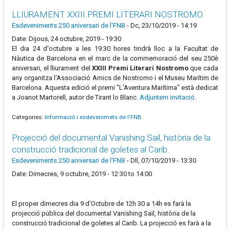
LLIURAMENT XXIII PREMI LITERARI NOSTROMO
Esdeveniments 250 aniversari de l'FNB
-
Dc, 23/10/2019 - 14:19
Date: Dijous, 24 octubre, 2019 - 19:30
El dia 24 d'octubre a les 19:30 hores tindrà lloc a la Facultat de
Nàutica de Barcelona en el marc de la commemoració del seu 250è
aniversari, el lliurament del
XXIII Premi Literari Nostromo
que cada
any organitza l'Associació Amics de Nostromo i el Museu Marítim de
Barcelona. Aquesta edició el premi "L'Aventura Marítima" està dedicat
a Joanot Martorell, autor de Tirant lo Blanc.
Adjuntem invitació
.
Categories:
Informació i esdevenimets de l'FNB
Projecció del documental Vanishing Sail, història de la
construcció tradicional de goletes al Carib.
Esdeveniments 250 aniversari de l'FNB
-
Dll, 07/10/2019 - 13:30
Date: Dimecres, 9 octubre, 2019 - 12:30 to 14:00
El proper dimecres dia 9 d'Octubre de 12h 30 a 14h es farà la
projecció pública del documental Vanishing Sail, història de la
construcció tradicional de goletes al Carib. La projecció es farà a la