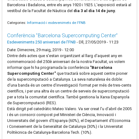
Barcelona i Badalona, entre els anys 1920 i 1925. L'exposició estarà al
vestíbul de la Facultat de Nàutica del
dia 3 al dia 14 de juny.
Categories:
Informació i esdevenimets de l'FNB
Conferència "Barcelona Supercomputing Center"
Esdeveniments 250 aniversari de l'FNB
-
Dll, 27/05/2019 - 11:23
Date: Dimecres, 29 maig, 2019 - 12:00
Dintre dels actes que s'estan organitzant al llarg d'aquest any en
commemoració del 250è aniversari de la nostra Facultat, us volem
informar que hi ha programada la conferència
"Barcelona
Supercomputing Center"
que tractarà sobre aquest centre pioner
de la supercomputació a Catalunya. La seva naturalesa és doble:
d'una banda és un centre d'investigació format per més de tres-cents
científics, i per una altra és un centre de serveis de supercomputació
per a tota la comunitat científica. També gestiona la Xarxa Espanyola
de Supercomputació (RES).
Està dirigit pel catedràtic Mateo Valero. Va ser creat l'u d'abril de 2005
i és un consorci compost pel Ministeri de Ciència, Innovació i
Universitats del govern d'Espanya (60%), el Departament d'Economia
i Coneixement de la Generalitat de Catalunya (30%) i la Universitat
Politècnica de Catalunya-Barcelona Tech. (10%).