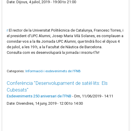
Date: Dijous, 4 juliol, 2019 - 19:00 to 21:00
r
El rector de la Universitat Politècnica de Catalunya, Francesc Torres, i
el president d'UPC Alumni, Josep Maria Vilà Solanes, es complauen a
convidar-vos a la 8a Jornada UPC Alumni, que tindrà lloc el dijous 4
de juliol, a les 19 h, a la Facultat de Nàutica de Barcelona.
Consulta com es desenvoluparà la jornada i inscriu-t'hi!
Categories:
Informació i esdevenimets de l'FNB
Conferència "Desenvolupament de satèl·lits: Els
Cubesats"
Esdeveniments 250 aniversari de l'FNB
-
Dm, 11/06/2019 - 14:11
Date: Divendres, 14 juny, 2019 - 12:00 to 14:00