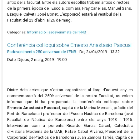
antic de la facultat. Entre els autors escollits trobem antics directors
de la primera època de l'Escola, com ara, Fray Canellas, Manuel Sans,
Ezequiel Calvet i José Bonet. L'exposició estarà al vestíbul de la
Facultat del 23 d'abril al 26 de maig.
Categories:
Informació i esdevenimets de l'FNB
Conferència col·loqui sobre Ernesto Anastasio Pascual
Esdeveniments 250 aniversari de l'FNB
-
Dc, 24/04/2019 - 13:32
Date: Dijous, 2 maig, 2019 - 19:00
Dintre dels actes que s'estan organitzant al llarg d'aquest any en
commemoració del 250è aniversari de la nostra Facultat, us volem
informar que hi ha programada la conferència col·loqui sobre
Ernesto Anastasio Pascual
, capità de la Marina Mercant, pràctic del
Port de Barcelona i professor de l'Escola Nàutica de Barcelona (avui
Facultat de Nàutica de Barcelona) entre els anys 1913 i 1916.
Intervindran com a ponents Ricardo García Cárcel, Catedràtic
d'Història Moderna de la UAB, Rafael Cabal Alvárez, President de la
Corporació de Pràctics de Barcelona i Juan Zamora Tarrés, Capità de