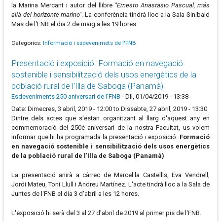
la Marina Mercant i autor del llibre
"Ernesto Anastasio Pascual, más
allà del horizonte marino"
. La conferència tindrà lloc a la Sala Sinibald
Mas de l'FNB el dia 2 de maig a les 19 hores.
Categories:
Informació i esdevenimets de l'FNB
Presentació i exposició: Formació en navegació
sostenible i sensibilització dels usos energètics de la
població rural de l'Illa de Saboga (Panamà)
Esdeveniments 250 aniversari de l'FNB
-
Dll, 01/04/2019 - 13:38
Date: Dimecres, 3 abril, 2019 - 12:00 to Dissabte, 27 abril, 2019 - 13:30
Dintre dels actes que s'estan organitzant al llarg d'aquest any en
commemoració del 250è aniversari de la nostra Facultat, us volem
informar que hi ha programada la presentació i exposició:
Formació
en navegació sostenible i sensibilització dels usos energètics
de la població rural de l'Illa de Saboga (Panamà)
La presentació anirà a càrrec de Marcel·la Castellls, Eva Vendrell,
Jordi Mateu, Toni Llull i Andreu Martínez. L'acte tindrà lloc a la Sala de
Juntes de l'FNB el dia 3 d'abril a les 12 hores.
L'exposició hi serà del 3 al 27 d'abril de 2019 al primer pis de l'FNB.