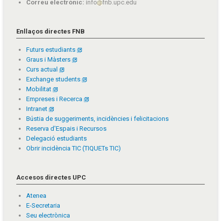
Correu electrònic:
info
fnb.upc.edu
Enllaços directes FNB
Futurs estudiants
Graus i Màsters
Curs actual
Exchange students
Mobilitat
Empreses i Recerca
Intranet
Bústia de suggeriments, incidències i felicitacions
Reserva d'Espais i Recursos
Delegació estudiants
Obrir incidència TIC (TIQUETs TIC)
Accesos directes UPC
Atenea
E-Secretaria
Seu electrònica