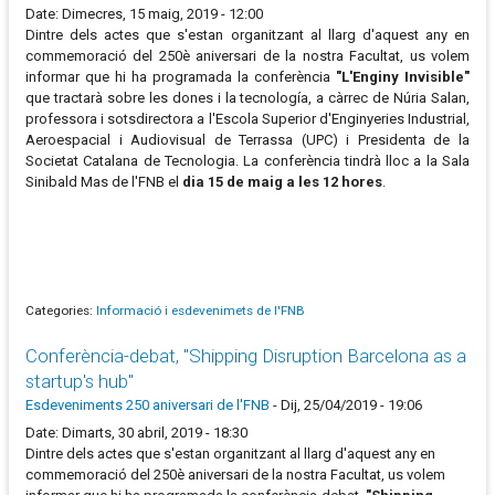
Date: Dimecres, 15 maig, 2019 - 12:00
Dintre dels actes que s'estan organitzant al llarg d'aquest any en
commemoració del 250è aniversari de la nostra Facultat, us volem
informar que hi ha programada la conferència
"L'Enginy Invisible"
que tractarà sobre les dones i la tecnología, a càrrec de Núria Salan,
professora i sotsdirectora a l'Escola Superior d'Enginyeries Industrial,
Aeroespacial i Audiovisual de Terrassa (UPC) i Presidenta de la
Societat Catalana de Tecnologia. La conferència tindrà lloc a la Sala
Sinibald Mas de l'FNB el
dia 15 de maig a les 12 hores
.
Categories:
Informació i esdevenimets de l'FNB
Conferència-debat, "Shipping Disruption Barcelona as a
startup's hub"
Esdeveniments 250 aniversari de l'FNB
-
Dij, 25/04/2019 - 19:06
Date: Dimarts, 30 abril, 2019 - 18:30
Dintre dels actes que s'estan organitzant al llarg d'aquest any en
commemoració del 250è aniversari de la nostra Facultat, us volem