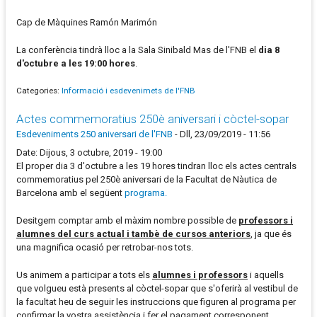
Cap de Màquines Ramón Marimón
La conferència tindrà lloc a la Sala Sinibald Mas de l'FNB el
dia 8
d'octubre a les 19:00 hores
.
Categories:
Informació i esdevenimets de l'FNB
Actes commemoratius 250è aniversari i còctel-sopar
Esdeveniments 250 aniversari de l'FNB
-
Dll, 23/09/2019 - 11:56
Date: Dijous, 3 octubre, 2019 - 19:00
El proper dia 3 d'octubre a les 19 hores tindran lloc els actes centrals
commemoratius pel 250è aniversari de la Facultat de Nàutica de
Barcelona amb el següent
programa.
Desitgem comptar amb el màxim nombre possible de
professors i
alumnes del curs actual i tambè de cursos anteriors
, ja que és
una magnifica ocasió per retrobar-nos tots.
Us animem a participar a tots els
alumnes i professors
i aquells
que volgueu està presents al còctel-sopar que s'oferirà al vestibul de
la facultat heu de seguir les instruccions que figuren al programa per
confirmar la vostra assistència i fer el pagament corresponent.