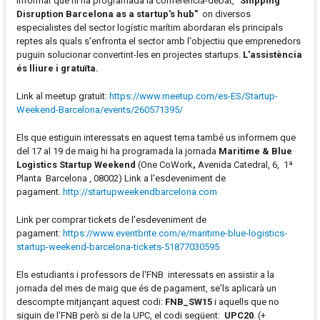
informar que hi ha programada la conferència-debat,
"Shipping
Disruption Barcelona as a startup's hub"
on diversos
especialistes del sector logístic marítim abordaran els principals
reptes als quals s'enfronta el sector amb l'objectiu que emprenedors
puguin solucionar convertint-les en projectes startups.
L'assistència
és lliure i gratuïta.
Link al meetup gratuït:
https://www.meetup.com/es-ES/Startup-
Weekend-Barcelona/events/260571395/
Els que estiguin interessats en aquest tema també us informem que
del 17 al 19 de maig hi ha programada la jornada
Maritime & Blue
Logistics Startup Weekend
(One CoWork
,
Avenida Catedral, 6, 1ª
Planta Barcelona , 08002) Link a l'esdeveniment de
pagament.
http://startupweekendbarcelona.com
Link per comprar tickets de l'esdeveniment de
pagament:
https://www.eventbrite.com/e/maritime-blue-logistics-
startup-weekend-barcelona-tickets-51877030595
Els estudiants i professors de l'FNB interessats en assistir a la
jornada del mes de maig que és de pagament, se'ls aplicarà un
descompte mitjançant aquest codi:
FNB_SW15
i aquells que no
siguin de l'FNB però si de la UPC, el codi següent:
UPC20
. (+