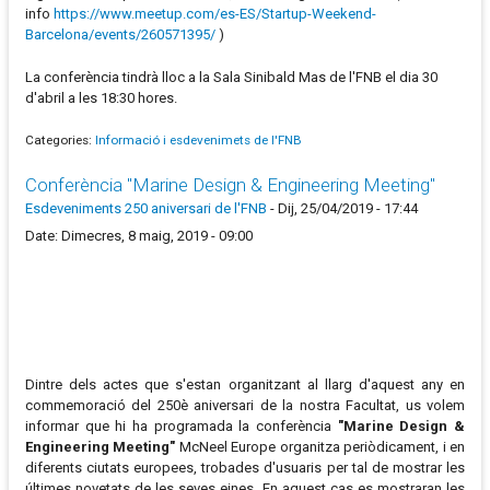
info
https://www.meetup.com/es-ES/Startup-Weekend-
Barcelona/events/260571395/
)
La conferència tindrà lloc a la Sala Sinibald Mas de l'FNB el dia 30
d'abril a les 18:30 hores.
Categories:
Informació i esdevenimets de l'FNB
Conferència "Marine Design & Engineering Meeting"
Esdeveniments 250 aniversari de l'FNB
-
Dij, 25/04/2019 - 17:44
Date: Dimecres, 8 maig, 2019 - 09:00
Dintre dels actes que s'estan organitzant al llarg d'aquest any en
commemoració del 250è aniversari de la nostra Facultat, us volem
informar que hi ha programada la conferència
"Marine Design &
Engineering Meeting"
McNeel Europe organitza periòdicament, i en
diferents ciutats europees, trobades d'usuaris per tal de mostrar les
últimes novetats de les seves eines. En aquest cas es mostraran les