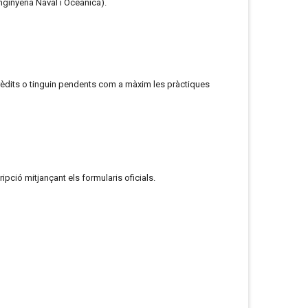
nginyeria Naval i Oceànica).
crèdits o tinguin pendents com a màxim les pràctiques
ripció mitjançant els formularis oficials.