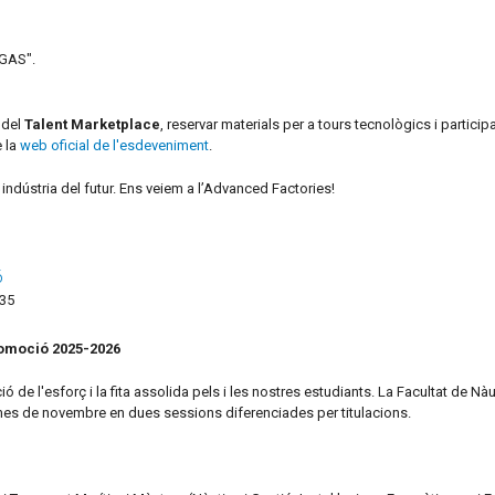
TGAS".
 del
Talent Marketplace
, reservar materials per a tours tecnològics i partici
e la
web oficial de l'esdeveniment
.
ndústria del futur. Ens veiem a l’Advanced Factories!
6
:35
romoció 2025-2026
de l'esforç i la fita assolida pels i les nostres estudiants. La Facultat de Nàu
 mes de novembre en dues sessions diferenciades per titulacions.