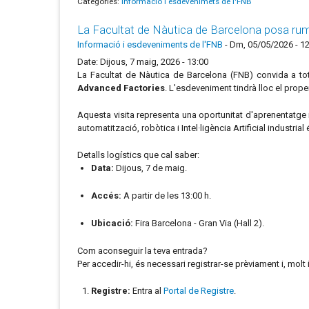
Categories:
Informació i esdevenimets de l'FNB
La Facultat de Nàutica de Barcelona posa rumb
Informació i esdeveniments de l'FNB
-
Dm, 05/05/2026 - 12
Date: Dijous, 7 maig, 2026 - 13:00
La Facultat de Nàutica de Barcelona (FNB) convida a tota
Advanced Factories
. L'esdeveniment tindrà lloc el prop
Aquesta visita representa una oportunitat d'aprenentatge 
automatització, robòtica i Intel·ligència Artificial industria
Detalls logístics que cal saber:
Data:
Dijous, 7 de maig.
Accés:
A partir de les 13:00 h.
Ubicació:
Fira Barcelona - Gran Via (Hall 2).
Com aconseguir la teva entrada?
Per accedir-hi, és necessari registrar-se prèviament i, molt
Registre:
Entra al
Portal de Registre
.