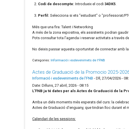
Codi de descompte:
Introdueix el codi
34DK5
.
Perfil:
Selecciona si ets "estudiant" o "professorat/P
Més que una fira: Talent i Networking
A més de la zona expositiva, els assistents podran gaudir
Pots consultar tota l'agenda i reservar activitats a través d
No deixis passar aquesta oportunitat de connectar amb la i
Categories:
Informació i esdevenimets de l'FNB
Actes de Graduació de la Promocio 2025-202
Informació i esdeveniments de l'FNB
-
Dll, 27/04/2026 - 08
Date: Dilluns, 27 abril, 2026 - 08:15
L’FNB ja té dates per als Actes de Graduació de la P
Arriba un dels moments més esperats del curs: la celebració 
Actes de Graduació d'enguany, que tindran lloc durant el
Calendari de les sessions: