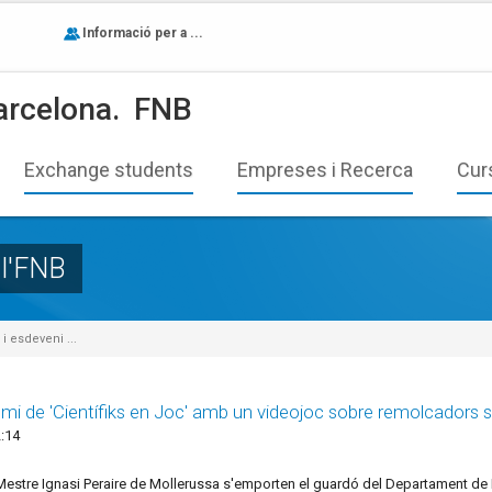
Informació per a ...
arcelona.
FNB
Exchange students
Empreses i Recerca
Cur
 l'FNB
i esdeveni ...
mi de 'Científiks en Joc' amb un videojoc sobre remolcadors 
:14
Mestre Ignasi Peraire de Mollerussa s'emporten el guardó del Departament de R