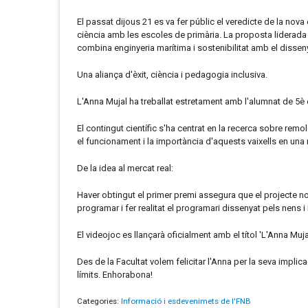
El passat dijous 21 es va fer públic el veredicte de la nov
ciència amb les escoles de primària. La proposta liderada
combina enginyeria marítima i sostenibilitat amb el disse
Una aliança d'èxit, ciència i pedagogia inclusiva.
L'Anna Mujal ha treballat estretament amb l'alumnat de 5è 
El contingut científic s'ha centrat en la recerca sobre rem
el funcionament i la importància d'aquests vaixells en una 
De la idea al mercat real:
Haver obtingut el primer premi assegura que el projecte n
programar i fer realitat el programari dissenyat pels nens 
El videojoc es llançarà oficialment amb el títol 'L'Anna Muj
Des de la Facultat volem felicitar l'Anna per la seva implic
límits. Enhorabona!
Categories:
Informació i esdevenimets de l'FNB