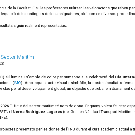
cia de la Facultat. Els i les professores utilitzen les valoracions que reben per
 l’adequació dels continguts de les assignatures, així com en diversos procedim
esultats siguin realment representatius.
l Sector Maritim
:23
B) s'il·lumina i s'omple de color per sumar-se a la celebració del
Dia Intern
cional (
IMO
). Amb aquest acte visual i simbòlic, la nostra facultat referma
ctor clau per al desenvolupament global, un objectiu que treballem diàriament de
-2026
El futur del sector marítim té nom de dona. Enguany, volem felicitar es
GESTN) i
Nerea Rodríguez Lagares
(del Grau en Nàutica i Transport Marítim -
TFE).
 projectes presentats per les dones de l'FNB durant el curs acadèmic actual a 