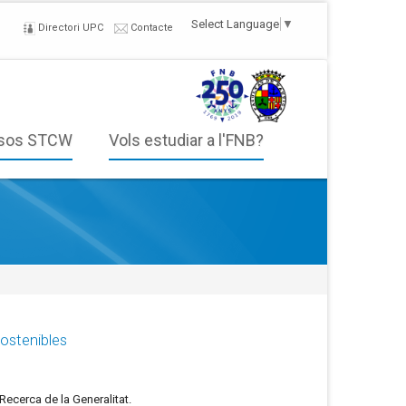
Select Language
▼
Directori UPC
Contacte
sos STCW
Vols estudiar a l'FNB?
sostenibles
ecerca de la Generalitat.