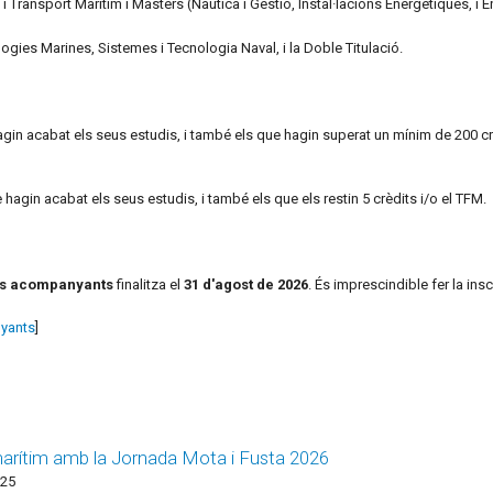
i Transport Marítim i Màsters (Nàutica i Gestió, Instal·lacions Energètiques, i E
gies Marines, Sistemes i Tecnologia Naval, i la Doble Titulació.
hagin acabat els seus estudis, i també els que hagin superat un mínim de 200 
 hagin acabat els seus estudis, i també els que els restin 5 crèdits i/o el TFM.
s acompanyants
finalitza el
31 d'agost de 2026
. És imprescindible fer la insc
yants
]
 marítim amb la Jornada Mota i Fusta 2026
:25