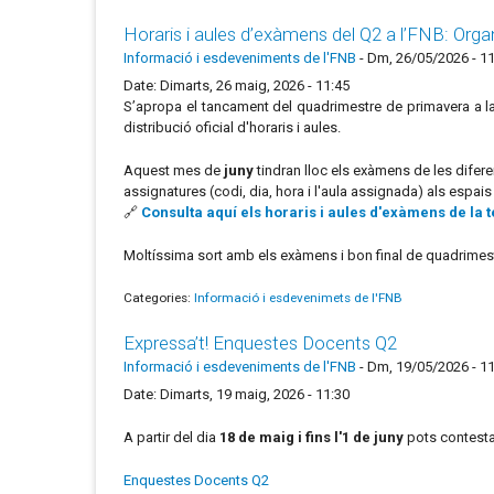
Horaris i aules d’exàmens del Q2 a l’FNB: Organi
Informació i esdeveniments de l'FNB
-
Dm, 26/05/2026 - 11
Date: Dimarts, 26 maig, 2026 - 11:45
S’apropa el tancament del quadrimestre de primavera a la 
distribució oficial d'horaris i aules.
Aquest mes de
juny
tindran lloc els exàmens de les difere
assignatures (codi, dia, hora i l'aula assignada) als espai
🔗
Consulta aquí els horaris i aules d'exàmens de la t
Moltíssima sort amb els exàmens i bon final de quadrimes
Categories:
Informació i esdevenimets de l'FNB
Expressa’t! Enquestes Docents Q2
Informació i esdeveniments de l'FNB
-
Dm, 19/05/2026 - 11
Date: Dimarts, 19 maig, 2026 - 11:30
A partir del dia
18 de maig i fins l'1 de juny
pots contesta
Enquestes Docents Q2