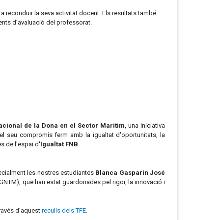
 a reconduir la seva activitat docent. Els resultats també
ents d’avaluació del professorat.
acional de la Dona en el Sector Marítim
, una iniciativa
 el seu compromís ferm amb la igualtat d'oportunitats, la
s de l'espai d'
Igualtat FNB
.
pecialment les nostres estudiantes
Blanca Gasparín José
 GNTM), que han estat guardonades pel rigor, la innovació i
través d'aquest
reculls dels TFE
.