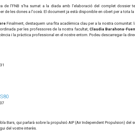
ca de l'FNB s'ha sumat a la diada amb l'elaboració del complet dossier 
er de les dones a l'oceà. El document ja està disponible en obert per a tota la
ere
Finalment, destaquem una fita acadèmica clau per a la nostra comunitat: l
oordinada per les professores de la nostra facultat,
Claudia Barahona-Fuen
ncia i la pràctica professional en el nostre entorn. Podeu descarregar-la dire
:31
 S80
:07
bla Bars, qui parlarà sobre la propulsió AIP (Air Independent Propulsion) del 
i del vostre interès.