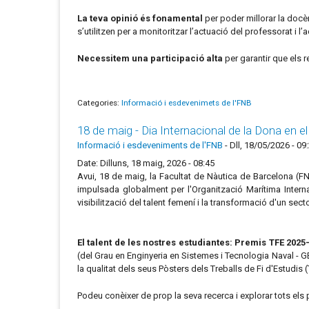
La teva opinió és fonamental
per poder millorar la docèn
s’utilitzen per a monitoritzar l’actuació del professorat i
Necessitem una participació alta
per garantir que els r
Categories:
Informació i esdevenimets de l'FNB
18 de maig - Dia Internacional de la Dona en e
Informació i esdeveniments de l'FNB
-
Dll, 18/05/2026 - 09
Date: Dilluns, 18 maig, 2026 - 08:45
Avui, 18 de maig, la Facultat de Nàutica de Barcelona (FN
impulsada globalment per l'Organització Marítima Interna
visibilització del talent femení i la transformació d'un se
El talent de les nostres estudiantes: Premis TFE 2025
(del Grau en Enginyeria en Sistemes i Tecnologia Naval - 
la qualitat dels seus Pòsters dels Treballs de Fi d'Estudis (
Podeu conèixer de prop la seva recerca i explorar tots els