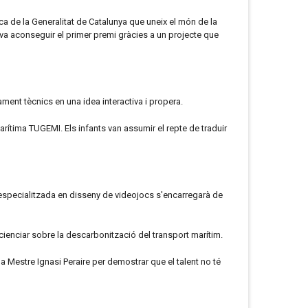
rca de la Generalitat de Catalunya que uneix el món de la
va aconseguir el primer premi gràcies a un projecte que
ment tècnics en una idea interactiva i propera.
arítima TUGEMI. Els infants van assumir el repte de traduir
 especialitzada en disseny de videojocs s'encarregarà de
scienciar sobre la descarbonització del transport marítim.
la Mestre Ignasi Peraire per demostrar que el talent no té