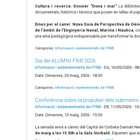
Cultura i recerca: Dossier "Dona i mar"
La Bibliote
documentals, històrics i tècnics que posen en relleu el pap
Eines per al canvi: Nova Guia de Perspectiva de Gèn
de l'àmbit de l'Enginyeria Naval, Marina i Nàutica
, c
una eina pedagògica indispensable per transformar la docè
Categories:
Informació i esdevenimets de l'FNB
Dia del ALUMNI FNB 2026
Informació i esdeveniments de l'FNB
-
Ds, 16/05/2026 - 08
Date: Dimecres, 20 maig, 2026 - 18:30
Categories:
Informació i esdevenimets de l'FNB
Conferència sobre la propulsió dels submarins
Informació i esdeveniments de l'FNB
-
Dll, 11/05/2026 - 10
Date: Dimecres, 13 maig, 2026 - 15:30
La xerrada anirà a càrrec del Capità de Corbeta Damián Nie
de maig a les 15:30h a la Sala Sinibald.
Esperem que sigu