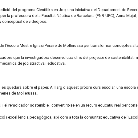
a edició del programa Científiks en Joc, una iniciativa del Departament de Rece
 per la professora de la Facultat Nàutica de Barcelona (FNB-UPC), Anna Mujal, 
ny conceptual de videojocs.
de l'Escola Mestre Ignasi Peraire de Mollerussa per transformar conceptes alta
olcadors que la investigadora desenvolupa dins del projecte de sostenibilitat m
mecànica de joc atractiva i educativa.
o es quedarà sobre el paper. Al llarg d'aquest pròxim curs escolar, una escola
i nenes de Mollerussa.
al i el remolcador sostenible', convertint-se en un recurs educatiu real per con
ació i excel·lència pedagògica, així com a tota la comunitat educativa de l'Esco