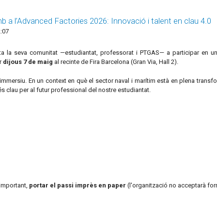
 a l’Advanced Factories 2026: Innovació i talent en clau 4.0
:07
 la seva comunitat —estudiantat, professorat i PTGAS— a participar en una d
er
dijous 7 de maig
al recinte de Fira Barcelona (Gran Via, Hall 2).
immersiu. En un context en què el sector naval i marítim està en plena transfo
l és clau per al futur professional del nostre estudiantat.
 important,
portar el passi imprès en paper
(l'organització no acceptarà for