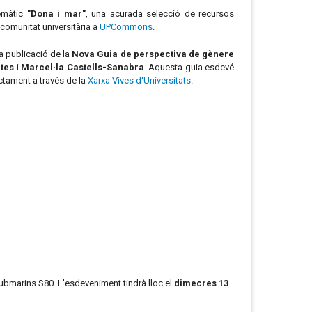
temàtic
"Dona i mar"
, una acurada selecció de recursos
 comunitat universitària a
UPCommons
.
a publicació de la
Nova Guia de perspectiva de gènere
tes
i
Marcel·la Castells-Sanabra
. Aquesta guia esdevé
ctament a través de la
Xarxa Vives d'Universitats
.
submarins S80. L'esdeveniment tindrà lloc el
dimecres 13