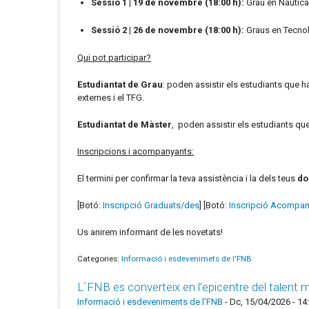
Sessió 1 | 19 de novembre (18:00 h):
Grau en Nàutica 
Sessió 2 | 26 de novembre (18:00 h):
Graus en Tecnolo
Qui pot participar?
Estudiantat de Grau
: poden assistir els estudiants que 
externes i el TFG.
Estudiantat de Màster
, poden assistir els estudiants que
Inscripcions i acompanyants:
El termini per confirmar la teva assistència i la dels teus
do
[Botó:
Inscripció Graduats/des
] [Botó:
Inscripció Acompan
Us anirem informant de les novetats!
Categories:
Informació i esdevenimets de l'FNB
L`FNB es converteix en l’epicentre del talent
Informació i esdeveniments de l'FNB
-
Dc, 15/04/2026 - 14