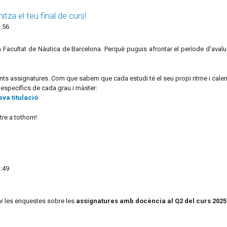
tza el teu final de curs!
:56
Facultat de Nàutica de Barcelona. Perquè puguis afrontar el període d’avaluac
nts assignatures. Com que sabem que cada estudi té el seu propi ritme i calend
s específics de cada grau i màster:
eva titulació
tre a tothom!
:49
r les enquestes sobre les
assignatures amb docència al Q2 del curs 202