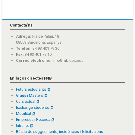
Contacta'ns
Adreça:
Pla de Palau, 18
08003 Barcelona, Espanya
Telèfon:
34 93 401 79 36
Fax:
34 93 401 79 10
Correu electrònic:
info
fnb.upc.edu
Enllaços directes FNB
Futurs estudiants
Graus i Màsters
Curs actual
Exchange students
Mobilitat
Empreses i Recerca
Intranet
Bústia de suggeriments, incidències i felicitacions