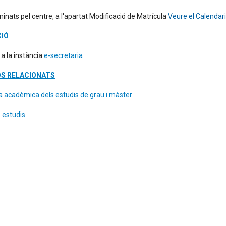
minats pel centre, a l'apartat Modificació de Matrícula
Veure el Calendar
IÓ
a la instància
e-secretaria
S RELACIONATS
 acadèmica dels estudis de grau i màster
ó estudis