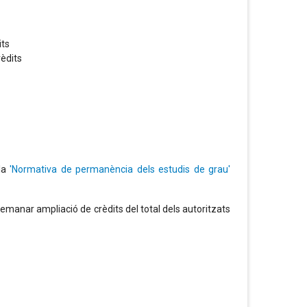
its
rèdits
 la
'Normativa de permanència dels estudis de grau'
manar ampliació de crèdits del total dels autoritzats