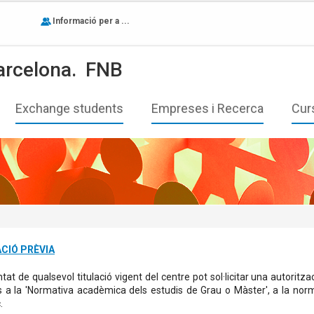
Informació per a ...
arcelona.
FNB
Exchange students
Empreses i Recerca
Cur
CIÓ PRÈVIA
tat de qualsevol titulació vigent del centre pot sol·licitar una autoritz
s a la 'Normativa acadèmica dels estudis de Grau o Màster', a la norm
.