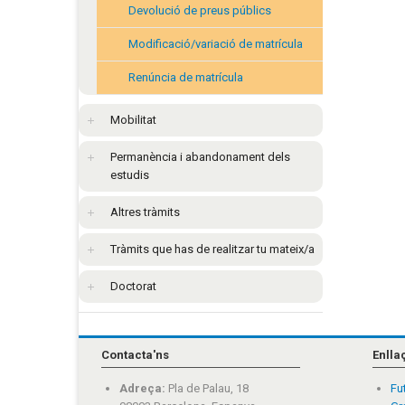
Devolució de preus públics
Modificació/variació de matrícula
Renúncia de matrícula
Mobilitat
Permanència i abandonament dels
estudis
Altres tràmits
Tràmits que has de realitzar tu mateix/a
Doctorat
Contacta'ns
Enlla
Adreça:
Pla de Palau, 18
Fu