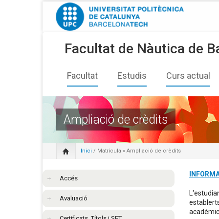
Facultat de Nàutica de B
Facultat
Estudis
Curs actual
Ampliació de crèdits
Inici
/
Matrícula
» Ampliació de crèdits
INFORMA
Accés
L'estudian
Avaluació
establert
acadèmic
Certificats, Títols i SET