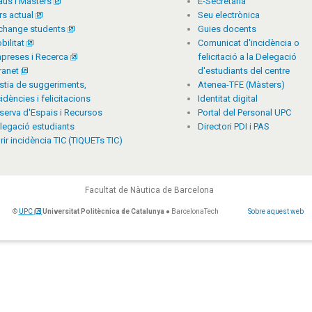
aus i Màsters
E-Secretaria
rs actual
Seu electrònica
change students
Guies docents
bilitat
Comunicat d'incidència o
preses i Recerca
felicitació a la Delegació
tranet
d'estudiants del centre
stia de suggeriments,
Atenea-TFE (Màsters)
cidències i felicitacions
Identitat digital
serva d'Espais i Recursos
Portal del Personal UPC
legació estudiants
Directori PDI i PAS
rir incidència TIC (TIQUETs TIC)
Facultat de Nàutica de Barcelona
©
UPC
Universitat Politècnica de Catalunya
● BarcelonaTech
Sobre aquest web