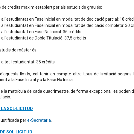
 de crèdits màxim establert per als estudis de grau és:
 a l'estudiantat en Fase Inicial en modalitat de dedicació parcial: 18 crèd
 a l'estudiantat en Fase Inicial en modalitat de dedicació completa: 30 c
 a l'estudiantat en Fase No Inicial: 36 crèdits
 a l'estudiantat de Doble Titulació: 37,5 crèdits
estudis de màster és:
 a tot l'estudiantat: 35 crèdits
'aquests límits, cal tenir en compte altre tipus de limitació segons
nt a la Fase Inicial y a la Fase No Inicial.
e la matrícula de cada quadrimestre, de forma excepcional, es poden de
ulació.
 LA SOL·LICITUD
justificada per
e-Secretaria
.
 DE SOL·LICITUD