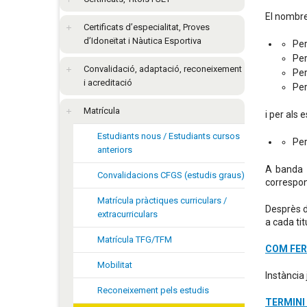
El nombre
Certificats d’especialitat, Proves
d’Idoneïtat i Nàutica Esportiva
Per
Per
Convalidació, adaptació, reconeixement
Per
i acreditació
Per
Matrícula
i per als 
Estudiants nous / Estudiants cursos
Per
anteriors
A banda d
Convalidacions CFGS (estudis graus)
correspone
Matrícula pràctiques curriculars /
Desprès d
extracurriculars
a cada tit
Matrícula TFG/TFM
COM FER
Mobilitat
Instància 
Reconeixement pels estudis
TERMINI