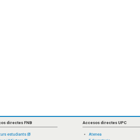
ços directes FNB
Accesos directes UPC
turs estudiants
Atenea