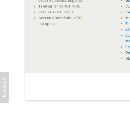
08003 Barcelona, Espanya
Gr
Telèfon:
34 93 401 79 36
Cu
Fax:
34 93 401 79 10
Ex
Correu electrònic:
info
Mo
fnb.upc.edu
Em
In
Bú
in
Re
De
Ob